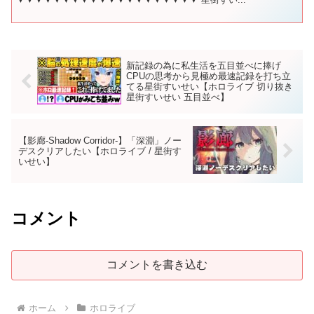
新記録の為に私生活を五目並べに捧げ
CPUの思考から見極め最速記録を打ち立
てる星街すいせい【ホロライブ 切り抜き
星街すいせい 五目並べ】
【影廊-Shadow Corridor-】「深淵」ノー
デスクリアしたい【ホロライブ / 星街す
いせい】
コメント
コメントを書き込む
ホーム
ホロライブ