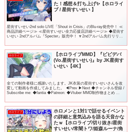
た！感想＆打ち上げ✨【ホロライ
ブ / 星街すいせい 】
星街すいせい2nd solo LIVE「Shout in Crisis」のBlu-ray発売中！ ≪
商品詳細ページ≫ ≪星街すいせい全力応援店詳細ページ≫ ◆星街す
いせい 2ndアルバム『Specter』販売中！ 🔽2ndアルバム先行リリ
ー...
【ホロライブMMD】『ビビデバ
ホロライブ
(Vo.星街すいせい)』by JK星街す
いせい【4K】
全ての制作者様に感謝いたします。JK衣装の星街すいせいさんを改
変して動画を作成してみました。 ◀Prev ▶Next ◆チャンネル登録 /
Subscribe me: ◆fantia ◆Patreon: ◆Vtuber MMD制作物まとめ ...
ホロメンと1対1で話せるイベント
ホロライブ
の詳細と意気込みを語る天音かな
たｗ【ホロライブ/切り抜き/星街
すいせい/常闇トワ/姫森ルーナ/角