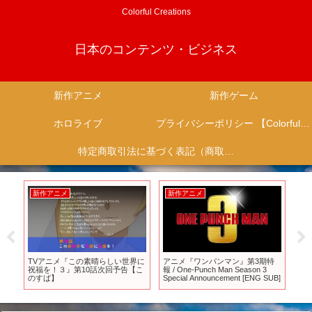
Colorful Creations
日本のコンテンツ・ビジネス
新作アニメ
新作ゲーム
ホロライブ
プライバシーポリシー 【Colorful Creation】
特定商取引法に基づく表記（商取引に関する開示）
新作アニメ
新作アニメ
新
TVアニメ『この素晴らしい世界に
アニメ『ワンパンマン』第3期特
【
＆ス
祝福を！３』第10話次回予告【こ
報 / One-Punch Man Season 3
本
のすば】
Special Announcement [ENG SUB]
の