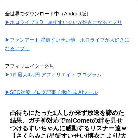
全世界でダウンロード中（Android版）
▶ホロライブ３D 星街すいせいが好きになるアプリ
▶ファンアート 星街すいせい他 ホロライブが大好きに
なるアプリ
アフィリエイター必見
▶1件最大4万円 アフィリエイト プログラム
▶SEO対策 ブログ記事 自動作成 AIツール
凸待ちにたった1人しか来ず放送を諦めた
結果、ガチ神対応でmiCometの絆を見せ
つけるすいちゃんに感動するリスナー達ｗ
【さくらみこ/星街すいせい/博衣こより/大