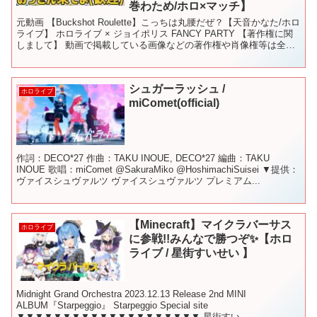
巻わため/ホロ×マッチ】
元動画 【Buckshot Roulette】こっちは丸腰だぜ？【天音かなた/ホロ
ライブ】 ホロライブ × ジョイポリス FANCY PARTY 【著作権に関
しまして】 動画で掲載している画像などの著作権や肖像権等は全て
その権利所有者様に帰...
シュガーラッシュ /
ホロライブ
miComet(official)
作詞：DECO*27 作曲：TAKU INOUE, DECO*27 編曲：TAKU
INOUE 歌唱：miComet @SakuraMiko @HoshimachiSuisei ▼提供：
ヴァイスシュヴァルツ ヴァイスシュヴァルツ プレミアム...
【Minecraft】マイクラバーサス
ホロライブ
に参戦!!みんなで勝つぞ✨【ホロ
ライブ / 星街すいせい 】
Midnight Grand Orchestra 2023.12.13 Release 2nd MINI
ALBUM『Starpeggio』 Starpeggio Special site
▼▼▼▼▼▼▼▼▼▼▼▼▼▼▼▼▼▼▼▼ 星街すい...