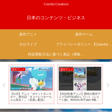
Colorful Creations
日本のコンテンツ・ビジネス
新作アニメ
新作ゲーム
ホロライブ
プライバシーポリシー 【Colorful Creation】
特定商取引法に基づく表記（商取引に関する開示）
新作アニメ
新作アニメ
新
っ
【公式】アニメ「ポケットモンス
【2024年春アニメ】期待の新作ア
【発
ター」第41話「キョーレツかーち
ニメTOP3を紹介していく（ショ
作
ゃん現る！」（見逃し配信）
ート版） #shorts #VTuber #個人
ル】
勢VTuber