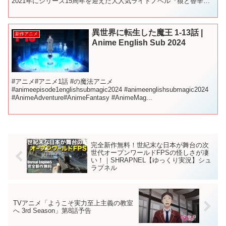
2021年にシリーズ15周年を迎えた大人気ライトノベル『狼と香辛
料』。 現在ではシリーズ累計発行部数500万部を...
異世界に転生した魔王 1-13話 |
新作アニメ
Anime English Sub 2024
#アニメ​​#アニメ1話 ​#の魔法アニメ
#animeepisode1englishsubmagic2024 #animeenglishsubmagic2024
#AnimeAdventure#AnimeFantasy #AnimeMag...
完全新作無料！世紀末な日本が舞台の次
世代オープンワールドFPSの怪しさが凄
い！｜SHRAPNEL【ゆっくり実況】シュ
ラプネル
TVアニメ「ようこそ実力至上主義の教室
へ 3rd Season」第8話予告