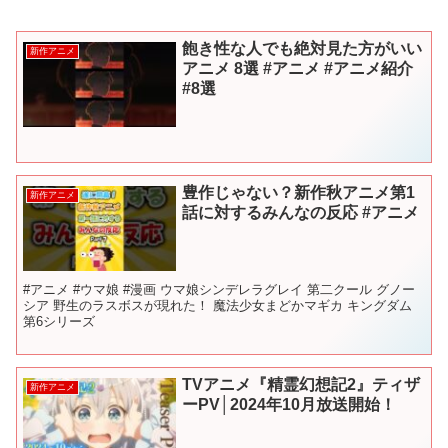
飽き性な人でも絶対見た方がいい
新作アニメ
アニメ 8選 #アニメ #アニメ紹介
#8選
豊作じゃない？新作秋アニメ第1
新作アニメ
話に対するみんなの反応 #アニメ
#アニメ #ウマ娘 #漫画 ウマ娘シンデレラグレイ 第二クール グノー
シア 野生のラスボスが現れた！ 魔法少女まどかマギカ キングダム
第6シリーズ
TVアニメ『精霊幻想記2』ティザ
新作アニメ
ーPV│2024年10月放送開始！