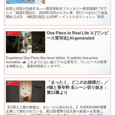
前世と現世が交錯する――異世界転生ファンタジー新章開幕!! TVア
ニメ『精霊幻想記2』 2024年10月からテレ東、BSフジほかにて放送
開始 公式X #精霊幻想記 公式HP ＜イントロダクション＞ “前世と
現世が交錯する――異世界転生ファ...
One Piece in Real Life ⚔️ [ワンピ
新作アニメ
ース実写化] AI-generated
Experience One Piece like never before. A realistic live-action
recreation. 🌊 これまでにない超リアルな実写で、ワンピースの世界
を体験せよ。 最新AI技術とシネマテ...
「まったく、どこのお姫様だ」／
新作アニメ
#狼と香辛料 名シーン切り抜き：
第13幕より
【行商人と狼の旅路は、また一から紡がれる。】 KADOKAWA電撃
文庫にて発行されている、第12回電撃小説大賞≪銀賞≫を受賞し、