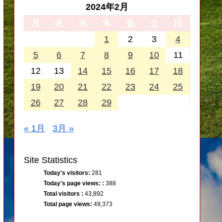
2024年2月
月
火
水
木
金
土
日
1
2
3
4
5
6
7
8
9
10
11
12
13
14
15
16
17
18
19
20
21
22
23
24
25
26
27
28
29
« 1月
3月 »
Site Statistics
Today's visitors:
281
Today's page views: :
388
Total visitors :
43,892
Total page views:
49,373