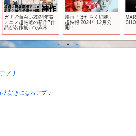
【新作FPS】実写で話
【おすすめスマホゲー
題のボディカム視点
ム】2024年3月リリース
FPS”Bodycam”がリリー
予定 新作アプリゲーム
ス!!『リアル過ぎて吐き
特集！【ブルーロッ
そうなぐらいガチ戦場
ク/COD/ハイキュー】
w』【実況者ジャンヌ】
ア
#
アプリ
が大好きになるアプリ