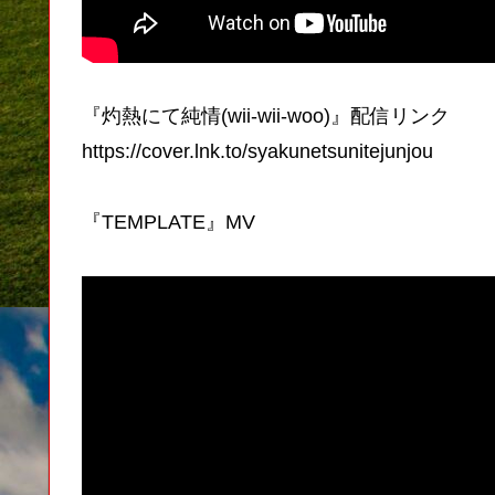
『灼熱にて純情(wii-wii-woo)』配信リンク
https://cover.lnk.to/syakunetsunitejunjou
『TEMPLATE』MV