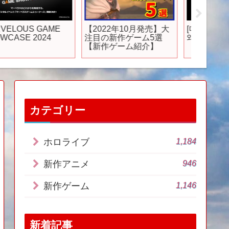
これは、あまりにも… #
アニメ『怪獣８号』ノ
【キャス
アニメ #アニメ紹介 #ア
ンクレジットOP｜
アニメ
ニメレビュー #アニメ評
YUNGBLUD「Abyss」
イ」20
価 #新作アニメ #推薦ア
｜毎週土曜23時～放
ユル役
ニメ #オタク #フィギュ
送・配信
役：宮
 #アニソン #short
中村悠一
shorts #社長
役：久
カテゴリー
1,184
ホロライブ
946
新作アニメ
1,146
新作ゲーム
新着記事