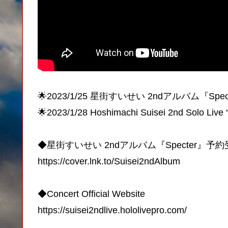
🌟2023/1/25 星街すいせい 2ndアルバム『Spe
🌟2023/1/28 Hoshimachi Suisei 2nd Solo Live
◆星街すいせい 2ndアルバム『Specter』予
https://cover.lnk.to/Suisei2ndAlbum
◆Concert Official Website
https://suisei2ndlive.hololivepro.com/