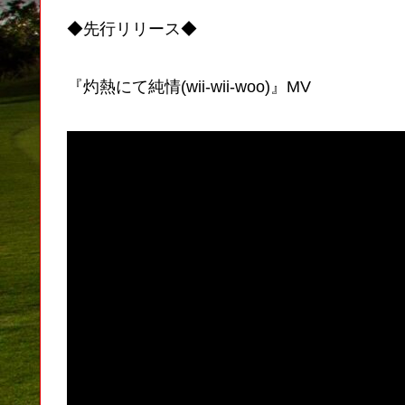
◆先行リリース◆
『灼熱にて純情(wii-wii-woo)』MV