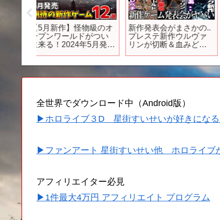
発売】大
[더롱다크] 형이 거기서
「お昼からお盛んです
ム5選
왜 나와?!? 11탄
ね【異世界レッド】」
介】
全世界でダウンロード中（Android版）
▶ホロライブ３D 星街すいせいが好きになる
▶ファンアート 星街すいせい他 ホロライブ
アフィリエイター必見
▶1件最大4万円 アフィリエイト プログラム