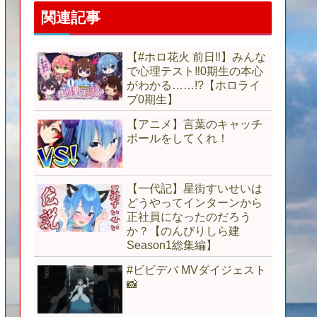
関連記事
【#ホロ花火 前日‼】みんな
で心理テスト‼0期生の本心
がわかる……!?【ホロライ
ブ0期生】
【アニメ】言葉のキャッチ
ボールをしてくれ！
【一代記】星街すいせいは
どうやってインターンから
正社員になったのだろう
か？【のんびりしら建
Season1総集編】
#ビビデバ MVダイジェスト
📸