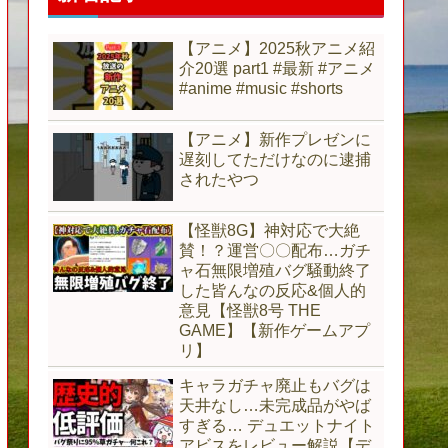
【アニメ】2025秋アニメ紹
介20選 part1 #最新 #アニメ
#anime #music #shorts
【アニメ】新作プレゼンに
遅刻してただけなのに逮捕
されたやつ
【怪獣8G】神対応で大絶
賛！？運営〇〇配布…ガチ
ャ石無限増殖バグ騒動終了
した皆んなの反応&個人的
意見【怪獣8号 THE
GAME】【新作ゲームアプ
リ】
キャラガチャ廃止もバグは
天井なし…未完成品がやば
すぎる… デュエットナイト
アビスをレビュー解説【デ