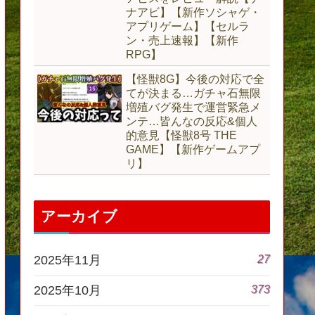
ナアビ】【新作ソシャゲ・
アプリゲーム】【セルラ
ン・売上速報】【新作
RPG】
【怪獣8G】今後の対応で全
てが決まる…ガチャ石無限
増殖バグ発生で運営緊急メ
ンテ…皆んなの反応&個人
的意見【怪獣8号 THE
GAME】【新作ゲームアプ
リ】
アーカイブ
27
2025年11月
373
2025年10月