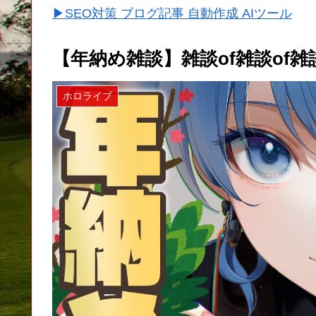
▶SEO対策 ブログ記事 自動作成 AIツール
【年納め雑談】雑談of雑談of雑
ホロライブ