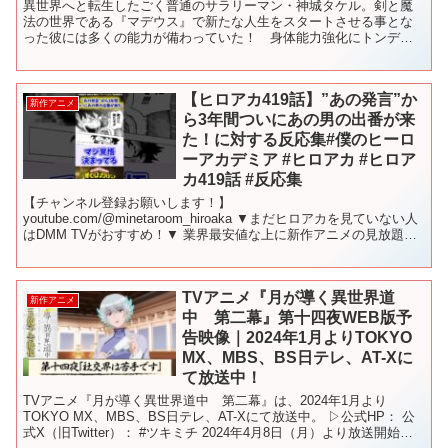
異世界へと転生したごく普通のサラリーマン・神城タケル。剣と魔
法の世界である『マデウス』で新たな人生をスタートさせる事とな
った彼には多くの能力が備わっていた！ 身体能力強化にトンデモ
魔力、そして、価値のあるものを見つけ出せる『探査能力』――
与...
【ヒロアカ419話】”あの発言”か
新作アニメ
ら3年間ついにあの男の出番が来
た！に対する反応集#僕のヒーロ
ーアカデミア #ヒロアカ #ヒロア
カ419話 #反応集
【チャンネル登録お願いします！】
youtube.com/@minetaroom_hiroaka ▼まだヒロアカを見ていない人
はDMM TVがおすすめ！▼ 業界最安値な上に新作アニメの見放題作
品数と先行配信数No.1 今なら最初の1カ月は"...
TVアニメ『月が導く異世界道
新作アニメ
中 第二幕』第十四夜WEB版予
告映像｜2024年1月よりTOKYO
MX、MBS、BS日テレ、AT-Xに
て放送中！
TVアニメ『月が導く異世界道中 第二幕』は、2024年1月より
TOKYO MX、MBS、BS日テレ、AT-Xにて放送中。 ▷公式HP： 公
式X（旧Twitter）： #ツキミチ 2024年4月8日（月）より放送開始と