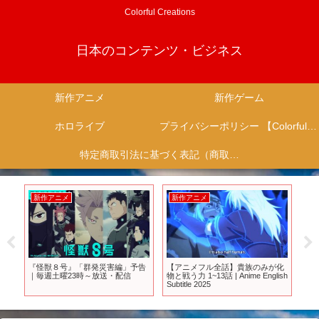
Colorful Creations
日本のコンテンツ・ビジネス
新作アニメ
新作ゲーム
ホロライブ
プライバシーポリシー 【Colorful Creation】
特定商取引法に基づく表記（商取引に関する開示）
新作アニメ
新作アニメ
新
アス
『怪獣８号』「群発災害編」予告
【アニメフル全話】貴族のみが化
天
ニメ
｜毎週土曜23時～放送・配信
物と戦う力 1~13話 | Anime English
かな
シュ
Subtitle 2025