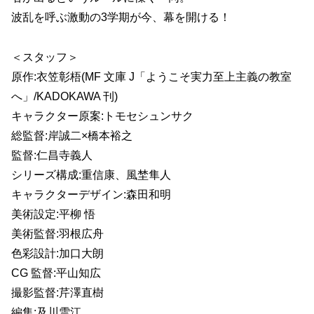
波乱を呼ぶ激動の3学期が今、幕を開ける！
＜スタッフ＞
原作:衣笠彰梧(MF 文庫 J「ようこそ実力至上主義の教室
へ」/KADOKAWA 刊)
キャラクター原案:トモセシュンサク
総監督:岸誠二×橋本裕之
監督:仁昌寺義人
シリーズ構成:重信康、風埜隼人
キャラクターデザイン:森田和明
美術設定:平柳 悟
美術監督:羽根広舟
色彩設計:加口大朗
CG 監督:平山知広
撮影監督:芹澤直樹
編集:及川雪江