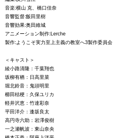
音楽:横山 克、橋口佳奈
音響監督:飯田里樹
音響効果:奥田維城
アニメーション制作:Lerche
製作:ようこそ実力至上主義の教室へ3製作委員会
＜キャスト＞
綾小路清隆：千葉翔也
坂柳有栖：日高里菜
堀北鈴音：鬼頭明里
櫛田桔梗：久保ユリカ
軽井沢恵：竹達彩奈
平田洋介：逢坂良太
高円寺六助：岩澤俊樹
一之瀬帆波：東山奈央
橋本正義：阿座上洋平