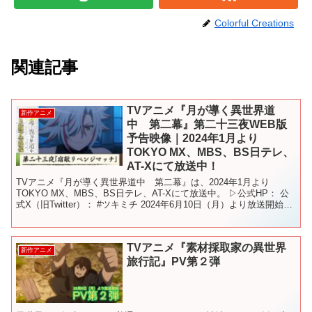
Colorful Creations
関連記事
TVアニメ『月が導く異世界道
新作アニメ
中 第二幕』第二十三夜WEB版
予告映像｜2024年1月より
TOKYO MX、MBS、BS日テレ、
AT-Xにて放送中！
TVアニメ『月が導く異世界道中 第二幕』は、2024年1月より
TOKYO MX、MBS、BS日テレ、AT-Xにて放送中。 ▷公式HP： 公
式X（旧Twitter）： #ツキミチ 2024年6月10日（月）より放送開始と
なる第二十三夜「宿敵リ...
TVアニメ『素材採取家の異世界
新作アニメ
旅行記』PV第２弾