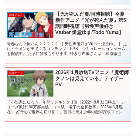
なる第十四夜「社交界は苦...
【光が死んだ夏/同時視聴】今夏
新作アニメ
新作アニメ『光が死んだ夏』第5
話同時視聴【男性声優好き
Vtuber 燈堂ゆま/Todo Yuma】
青春なん？怖いん？？？？？ 【 男性声優好きVtuber 燈堂ゆま 】 主
にイケメンが出てくるコンテンツ、FPS、シミュレーションゲーム
を配信中。 たまに雑談もやります!!好きな声優さんは「柿原徹也さ
ん」｢宮野真守さん｣など。 男性声優とイ...
2026年1月放送TVアニメ「魔術師
新作アニメ
クノンは見えている」ティザー
PV
「小説家になろう」年間ランキング 1位（2022年8月31日時点） シ
リーズ累計100万部突破！（※紙・電子の合算数字。2025年6月現
在） 好奇心で世界を切り拓く、盲目の天才少年の魔術探求ファンタ
ジー！ 【放送】 2026年1月よりTOK...