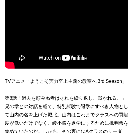
TVアニメ「ようこそ実力至上主義の教室へ 3rd Season」
第8話「過去を顧みぬ者はそれを繰り返し、裁かれる。」
兄の学との対話を経て、特別試験で退学にすべき人物とし
て山内の名を上げた堀北。山内はこれまでクラスへの貢献
度が低いだけでなく、綾小路を退学にするために批判票を
集めていたのだ。しかも、その裏にはAクラスのリーダ