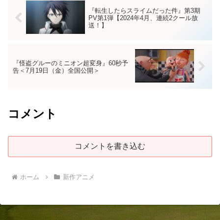
『転生したらスライムだった件』第3期
PV第1弾【2024年4月、連続2クール放
送！】
『怪盗グルーのミニオン超変身』60秒予
告＜7月19日（金）全国公開＞
コメント
コメントを書き込む
ホーム
新作アニメ