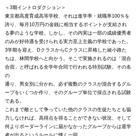
＜3期イントロダクション＞
東京都高度育成高等学校、それは進学率・就職率100％を
誇り、毎月10万円の金銭に相当するポイントが支給され
る夢のような学校。しかし、その内実は一部の成績優秀者
のみが好待遇を受けられる実力至上主義の学校であった。
3学期を迎え、DクラスからCクラスに昇格した綾小路た
ちは、林間学校へと向かう。そこで実施されるのは「混合
合宿」と呼ばれる全学年合同で行われる特別試験。その名
の
通り、男女別に分かれ、必ず複数のクラスが混合するグル
ープをいくつか作り、そのグループ単位で採点される試験
である。
これまで敵として争っていた他のクラスの生徒たちとも協
力しなければ、高得点を得ることができない状況、そして
何よりボーダーラインに届かなかったグループからは退学
者が出るというルールに慄く一同。