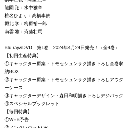
龍園 翔：水中雅章
椎名ひより：高橋李依
堀北 学：梅原裕一郎
南雲 雅：斉藤壮馬
Blu-ray&DVD 第1巻 2024年4月24日発売！（全4巻）
【初回生産特典】
①キャラクター原案・トモセシュンサク描き下ろし全巻収
納BOX
②キャラクター原案・トモセシュンサク描き下ろしアウタ
ーケース
③キャラクターデザイン・森田和明描き下ろしデジパック
④スペシャルブックレット
【毎回特典】
①WEB予告
②ノンクレジットOP