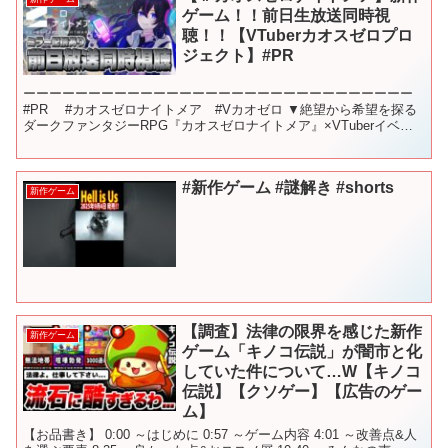
ゲーム！！前日生放送同時視
聴！！【VTuberカオスゼロプロ
ジェクト】#PR
ーーーーーーーーーーーーーーーーーーーーーーーーーーーーーー
#PR #カオスゼロナイトメア #Vカオゼロ ▼絶望から希望を探る
ダークファンタジーRPG『カオスゼロナイトメア』×VTuberイベン
ト『VTuberカオスゼロプロジェクト』が...
#新作ゲーム #謎解き #shorts
新作ゲーム
【調査】法律の限界を感じた新作
新作ゲーム
ゲーム「キノコ伝説」が闇市と化
していた件について…W【キノコ
伝説】【クソゲー】【広告のゲー
ム】
【お品書き】 0:00 ～はじめに 0:57 ～ゲーム内容 4:01 ～改善点&人