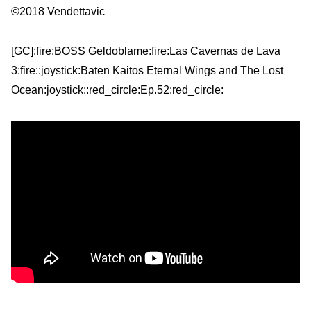
©2018 Vendettavic
[GC]:fire:BOSS Geldoblame:fire:Las Cavernas de Lava
3:fire::joystick:Baten Kaitos Eternal Wings and The Lost
Ocean:joystick::red_circle:Ep.52:red_circle: