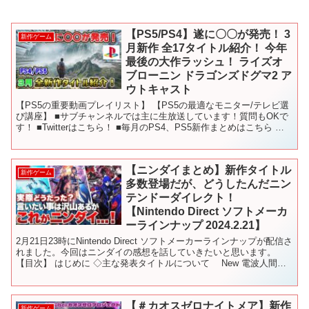
【PS5/PS4】遂に〇〇が発売！ 3
新作ゲーム
月新作 全17タイトル紹介！ 今年
最後の大作ラッシュ！ ライズオ
ブローニン ドラゴンズドグマ2 ア
ウトキャスト
【PS5の重要動画プレイリスト】 【PS5の最適なモニター/テレビ選
び講座】 ■サブチャンネルでは主に生放送しています！質問もOKで
す！ ■Twitterはこちら！ ■毎月のPS4、PS5新作まとめはこちら 〇
使用しているBGM - - -...
【ニンダイまとめ】新作タイトル
新作ゲーム
多数登場だが、どうしたんだニン
テンドーダイレクト！
【Nintendo Direct ソフトメーカ
ーラインナップ 2024.2.21】
2月21日23時にNintendo Direct ソフトメーカーラインナップが配信さ
れました。今回はニンダイの感想を話していきたいと思います。
【目次】 はじめに ◇主な発表タイトルについて New 電波人間の
RPG FREE！ ファン...
【＃カオスゼロナイトメア】新作
新作ゲーム