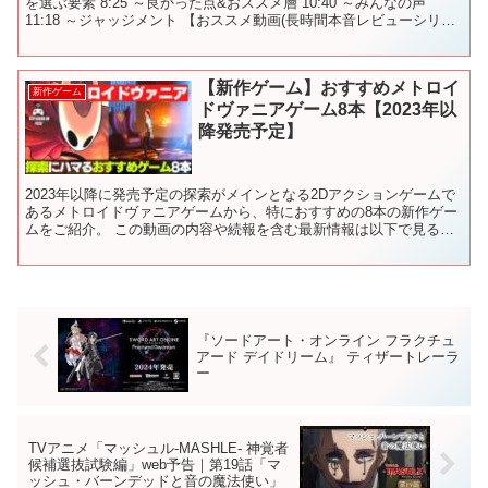
を選ぶ要素 8:25 ～良かった点&おススメ層 10:40 ～みんなの声
11:18 ～ジャッジメント 【おススメ動画(長時間本音レビューシリー
ズ)】 ・ ・...
【新作ゲーム】おすすめメトロイ
新作ゲーム
ドヴァニアゲーム8本【2023年以
降発売予定】
2023年以降に発売予定の探索がメインとなる2Dアクションゲームで
あるメトロイドヴァニアゲームから、特におすすめの8本の新作ゲー
ムをご紹介。 この動画の内容や続報を含む最新情報は以下で見るこ
とができます → 【2023年超大作の新作ゲームは...
『ソードアート・オンライン フラクチュ
アード デイドリーム』 ティザートレーラ
ー
TVアニメ「マッシュル-MASHLE- 神覚者
候補選抜試験編」web予告｜第19話「マ
ッシュ・バーンデッドと音の魔法使い」