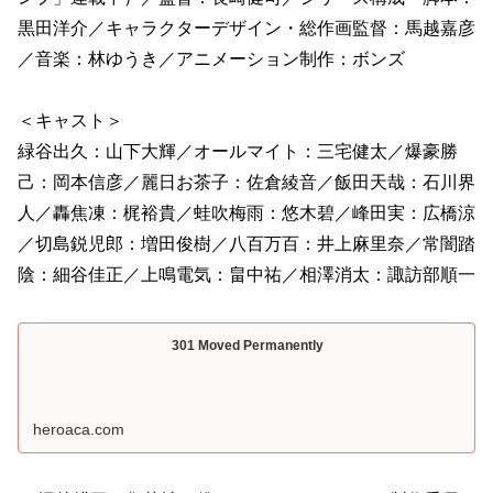
黒田洋介／キャラクターデザイン・総作画監督：馬越嘉彦
／音楽：林ゆうき／アニメーション制作：ボンズ
＜キャスト＞
緑谷出久：山下大輝／オールマイト：三宅健太／爆豪勝
己：岡本信彦／麗日お茶子：佐倉綾音／飯田天哉：石川界
人／轟焦凍：梶裕貴／蛙吹梅雨：悠木碧／峰田実：広橋涼
／切島鋭児郎：増田俊樹／八百万百：井上麻里奈／常闇踏
陰：細谷佳正／上鳴電気：畠中祐／相澤消太：諏訪部順一
301 Moved Permanently
heroaca.com