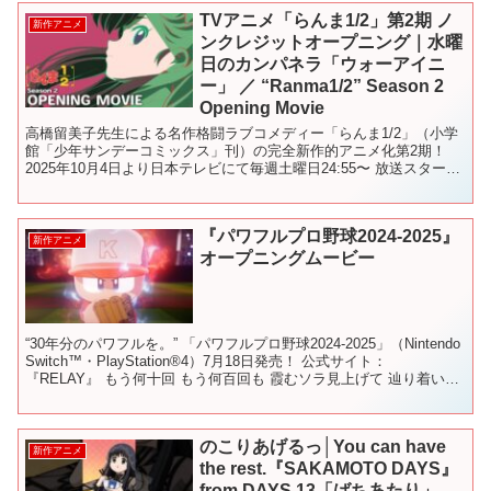
TVアニメ「らんま1/2」第2期 ノ
新作アニメ
ンクレジットオープニング｜水曜
日のカンパネラ「ウォーアイニ
ー」 ／ “Ranma1/2” Season 2
Opening Movie
高橋留美子先生による名作格闘ラブコメディー「らんま1/2」（小学
館「少年サンデーコミックス」刊）の完全新作的アニメ化第2期！
2025年10月4日より日本テレビにて毎週土曜日24:55〜 放送スター
ト！ 日本テレビ系にて順次全国放送！ 放送...
『パワフルプロ野球2024-2025』
新作アニメ
オープニングムービー
“30年分のパワフルを。” 「パワフルプロ野球2024-2025」（Nintendo
Switch™・PlayStation®4）7月18日発売！ 公式サイト：
『RELAY』 もう何十回 もう何百回も 霞むソラ見上げて 辿り着いた
場所が ...
のこりあげるっ│You can have
新作アニメ
the rest.『SAKAMOTO DAYS』
from DAYS.13「ばちあたり」