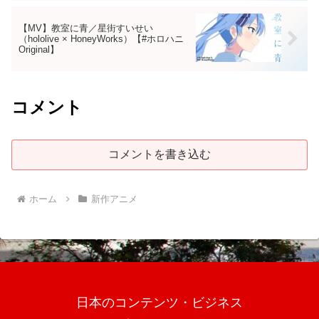
【MV】教室に青／星街すいせい
（hololive × HoneyWorks）【#ホロハニ
Original】
コメント
コメントを書き込む
ホーム
新作アニメ
日本のコンテンツ・ビジネス