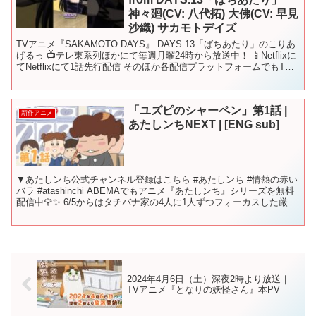
神々廻(CV: 八代拓) 大佛(CV: 早見
沙織) サカモトデイズ
TVアニメ『SAKAMOTO DAYS』 DAYS.13「ばちあたり」のこりあ
げるっ 📺テレ東系列ほかにて毎週月曜24時から放送中！ 📱Netflixに
てNetflixにて1話先行配信 そのほか各配信プラットフォームでもTV
放送後に順次配信...
「ユズピのシャーペン」第1話 |
新作アニメ
あたしンちNEXT | [ENG sub]
▼あたしンち公式チャンネル登録はこちら #あたしンち #情熱の赤い
バラ #atashinchi ABEMAでもアニメ『あたしンち』シリーズを無料
配信中🌹✨ 6/5からはタチバナ家の4人に1人ずつフォーカスした厳選
エピソードも4週連続で配信中...
2024年4月6日（土）深夜2時より放送｜
TVアニメ『となりの妖怪さん』本PV