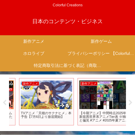
Colorful Creations
日本のコンテンツ・ビジネス
新作アニメ
新作ゲーム
ホロライブ
プライバシーポリシー 【Colorful Creation】
特定商取引法に基づく表記（商取引に関する開示）
新作アニメ
新作アニメ
新
ム
TVアニメ「天穂のサクナヒメ」本
【今期アニメ】中間時点2025年夏
【2
るた
予告【7月6日より放送開始】
新規異世界系アニメTier表 ※独断
13
と偏見 #アニメ #2025年夏アニメ
#今期アニメ #異世界アニメ