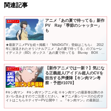
関連記事
アニメ「あの夏で待ってる」新作
新作アニメ
PV Ray「季節のシャッター」
も
★最新アニメPVを続々掲載！「MAiDiGiTV」登録はこちら↓ 2012
年に放送されたオリジナルアニメ「あの夏で待ってる」のブルーレ
イディスク（BD）ボックス「あの夏で待ってる Blu-ray BOX
Complete Edition」...
【新作アニメでは一新？】気にな
新作アニメ
る正義超人/アイドル超人のCVを
担当する声優陣【キン肉マン考
察・予想#1070】
#キン肉マン #キン肉マンアニメ化 ※キン肉マンの最新巻以降のネ
タバレ含みますのでご注意ください。 ★アニメ新シリーズの公式サ
イトはこちら※ティザーPV公開中！ → 『キン肉マン』の最新話は
こちら ☆週プレNEWS →httpswpb.sh...