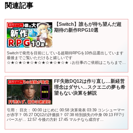
関連記事
【Switch】誰もが待ち望んだ超
新作ゲーム
期待の新作RPG10選
Switchで発売を目前にしている超期待RPGを10作品選出しています
最後までご覧いただけると嬉しいです
☆★☆★☆★☆★☆★☆★☆★☆★ ↓お仕事のご依頼はこちらまで
suposhi-games@outlook.jp ※企業様からのお仕...
FF失敗DQ12は作り直し…新経営
新作ゲーム
理念はダサい…スクエニの夢も希
望もない決算を解説
引用： 目次： 00:00 はじめに 00:58 決算発表 03:39 コンシューマー
が赤字？ 05:27 DQ12の評価損？ 07:38 特別損失の中身 09:13 FF7リ
バースが… 12:57 今後の方針 17:45 マルチなら成功す...