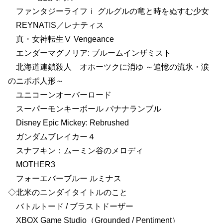
ファンタジーライフｉ グルグルの竜と時をぬすむ少女
REYNATIS／レナティス
真・女神転生Ⅴ Vengeance
エンダーマグノリア: ブルームインザミスト
北海道連鎖殺人 オホーツクに消ゆ ～追憶の流氷・涙
のニポポ人形～
ユニコーンオーバーロード
スーパーモンキーボール バナナランブル
Disney Epic Mickey: Rebrushed
ガンダムブレイカー４
スナフキン：ムーミン谷のメロディ
MOTHER3
フォーエバーブルー ルミナス
◇北米のニンダイタイトルのこと
バトルトード / ブラストドーザー
XBOX Game Studio（Grounded / Pentiment）