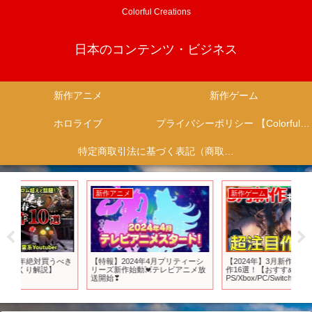
Colorful Creations
日本のコンテンツ・ビジネス
新作アニメ
新作ゲーム
ホロライブ
プライバシーポリシー 【Colorful Creation】
特定商取引法に基づく表記（商取引に関する開示）
新作アニメ
新作ゲーム
新
べき
【特報】2024年4月プリティーシ
【2024年】3月新作ゲームの注目
【B
リーズ新作始動💓テレビアニメ放
作16選！【おすすめゲーム紹介
歩
送開始❣
PS/Xbox/PC/Switch】
教
ム/#