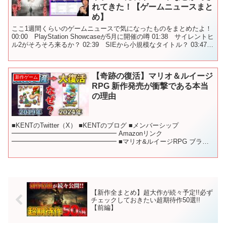
れてきた！【ゲームニュースまと
め】
ここ1週間くらいのゲームニュースで気になったものをまとめたよ！
00:00 PlayStation Showcaseが5月に開催の噂 01:38 サイレントヒ
ル2がそろそろ来るか？ 02:39 SIEから小規模なタイトル？ 03:47
Xb...
【奇跡の復活】マリオ＆ルイージ
新作ゲーム
RPG 新作発売が衝撃である本当
の理由
■KENTのTwitter（X） ■KENTのブログ ■メンバーシップ
━━━━━━━━━━━━━━━━ Amazonリンク
━━━━━━━━━━━━━━━━ ■マリオ&ルイージRPG ブラザ
ーシップ! ━━━━━━━━━━━━━━━━ 目...
【新作全まとめ】超大作が続々予定!!必ず
チェックしておきたい超期待作50選!!
【前編】