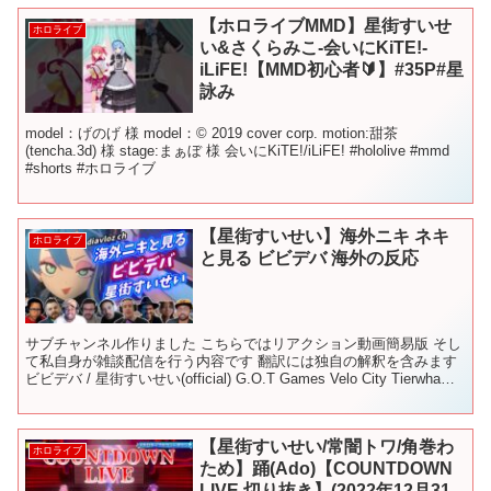
【ホロライブMMD】星街すいせ
ホロライブ
い&さくらみこ-会いにKiTE!-
iLiFE!【MMD初心者🔰】#35P#星
詠み
model：げのげ 様 model：© 2019 cover corp. motion:甜茶
(tencha.3d) 様 stage:まぁぼ 様 会いにKiTE!/iLiFE! #hololive #mmd
#shorts #ホロライブ
【星街すいせい】海外ニキ ネキ
ホロライブ
と見る ビビデバ 海外の反応
サブチャンネル作りました こちらではリアクション動画簡易版 そし
て私自身が雑談配信を行う内容です 翻訳には独自の解釈を含みます
ビビデバ / 星街すいせい(official) G.O.T Games Velo City Tierwha
Ki...
【星街すいせい/常闇トワ/角巻わ
ホロライブ
ため】踊(Ado)【COUNTDOWN
LIVE 切り抜き】(2022年12月31