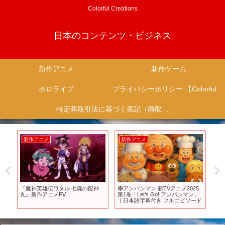
Colorful Creations
日本のコンテンツ・ビジネス
新作アニメ
新作ゲーム
ホロライブ
プライバシーポリシー 【Colorful Creation】
特定商取引法に基づく表記（商取引に関する開示）
新作アニメ
新作アニメ
新
ッ
『魔神英雄伝ワタル 七魂の龍神
🔴アンパンマン 新TVアニメ2025
【
丸』新作アニメPV
第1巻「Let’s Go! アンパンマン」
年
テ
｜日本語字幕付き フルエピソード
ち
ラ