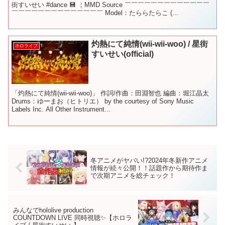
街すいせい #dance 💾 ￤MMD Source ￣￣￣￣￣￣￣￣￣￣￣￣￣
￣￣￣￣￣￣￣￣￣￣￣￣￣￣ Model：たららたらこ (...
灼熱にて純情(wii-wii-woo) / 星街
ホロライブ
すいせい(official)
「灼熱にて純情(wii-wii-woo)」 作詞/作曲：田淵智也 編曲：堀江晶太
Drums：ゆーまお（ヒトリエ） by the courtesy of Sony Music
Labels Inc. All Other Instrument...
冬アニメがヤバい!?2024年冬新作アニメ
情報が続々公開！！話題作から期待作ま
で次期アニメを総チェック！
みんなでhololive production
COUNTDOWN LIVE 同時視聴✨【ホロラ