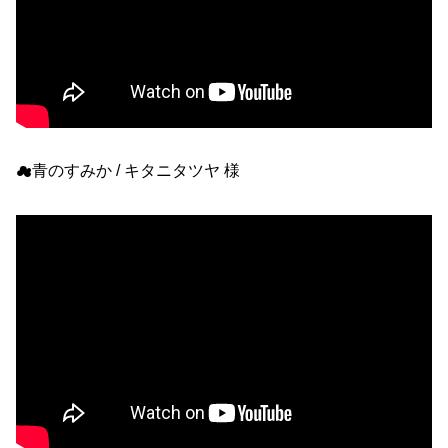
☁青のすみか / キタニタツヤ 様