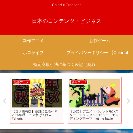
Colorful Creations
日本のコンテンツ・ビジネス
新作アニメ
新作ゲーム
ホロライブ
プライバシーポリシー 【Colorful Creation】
特定商取引法に基づく表記（商取引に関する開示）
新作アニメ
新作アニメ
新
別
【コメ欄有益】絶対に見るべき
【公式】アニメ「ポケットモンス
【
2025年秋アニメ挙げてけｗ
ター テラスタルデビュー」エン
ー
#shorts
ディングテーマ「let me battle」
で
を
ア