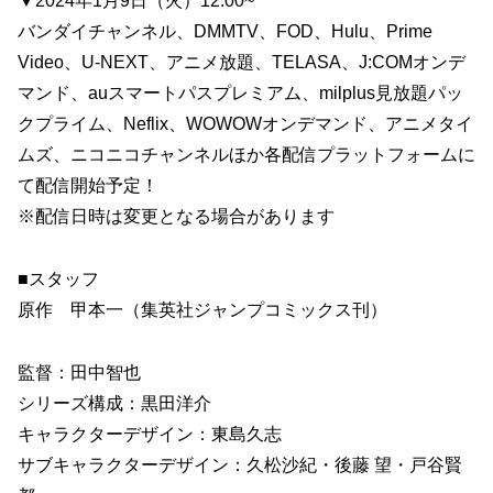
▼2024年1月9日（火）12:00~
バンダイチャンネル、DMMTV、FOD、Hulu、Prime
Video、U-NEXT、アニメ放題、TELASA、J:COMオンデ
マンド、auスマートパスプレミアム、milplus見放題パッ
クプライム、Neflix、WOWOWオンデマンド、アニメタイ
ムズ、ニコニコチャンネルほか各配信プラットフォームに
て配信開始予定！
※配信日時は変更となる場合があります
■スタッフ
原作 甲本一（集英社ジャンプコミックス刊）
監督：田中智也
シリーズ構成：黒田洋介
キャラクターデザイン：東島久志
サブキャラクターデザイン：久松沙紀・後藤 望・戸谷賢