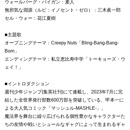
ウォールバーグ・バイガン：麦人
無邪気な淵源（ルビ：イノセント・ゼロ）：三木眞一郎
セル・ウォー：花江夏樹
■主題歌
オープニングテーマ：Creepy Nuts「Bling-Bang-Bang-
Born」
エンディングテーマ：私立恵比寿中学「トーキョーズ・ウ
ェイ！」
■イントロダクション
週刊少年ジャンプ(集英社刊)にて連載し、2023年7月に完
結した全世界発行部数600万部を突破している、甲本一に
よる大人気コミック「マッシュル-MASHLE-」。
魔法界を舞台に繰り広げられる個性豊かなキャラクターた
ちの友情や戦いとシュールなギャグによって生まれるギャ