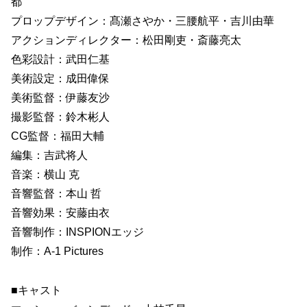
都
プロップデザイン：髙瀬さやか・三腰航平・吉川由華
アクションディレクター：松田剛吏・斎藤亮太
色彩設計：武田仁基
美術設定：成田偉保
美術監督：伊藤友沙
撮影監督：鈴木彬人
CG監督：福田大輔
編集：吉武将人
音楽：横山 克
音響監督：本山 哲
音響効果：安藤由衣
音響制作：INSPIONエッジ
制作：A-1 Pictures
■キャスト