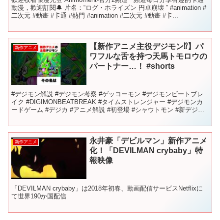
動漫，歡迎訂閱🔔 片名：“‌ログ・ホライズン 円卓崩壊‌ ”‌‌ #animation #
二次元 #動畫 #卡通 #熱門 #animation #二次元 #動畫 #卡...
【新作アニメ主役デジモン⁉️】パ
新作アニメ
ワフルな舌を持つ天馬トモロウの
パートナー…！ #shorts
#デジモン解説 #デジモン考察 #ゲッコーモン #デジモンビートブレ
イク #DIGIMONBEATBREAK #タイムストレンジャー #デジモンカ
ードゲーム #デジカ #アニメ解説 #初登場 #シャウトモン #新デジモ
ン #digimon ...
永井豪「デビルマン」新作アニメ
新作アニメ
化！「DEVILMAN crybaby」特
報映像
「DEVILMAN crybaby」は2018年初春、動画配信サービスNetflixに
て世界190か国配信