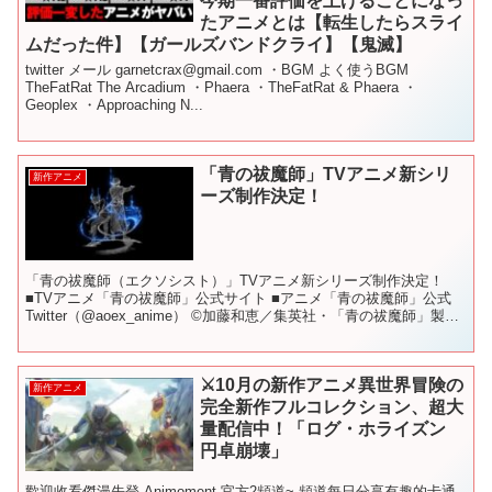
今期一番評価を上げることになっ
たアニメとは【転生したらスライ
ムだった件】【ガールズバンドクライ】【鬼滅】
twitter メール garnetcrax@gmail.com ・BGM よく使うBGM
TheFatRat The Arcadium ・Phaera ・TheFatRat & Phaera ・
Geoplex ・Approaching N...
「青の祓魔師」TVアニメ新シリ
新作アニメ
ーズ制作決定！
「青の祓魔師（エクソシスト）」TVアニメ新シリーズ制作決定！
■TVアニメ「青の祓魔師」公式サイト ■アニメ「青の祓魔師」公式
Twitter（@aoex_anime） ©加藤和恵／集英社・「青の祓魔師」製作
委員会 #青エク #青の祓魔師
⚔️10月の新作アニメ異世界冒険の
新作アニメ
完全新作フルコレクション、超大
量配信中！「ログ・ホライズン
円卓崩壊」
歡迎收看傑漫先登 Animoment-官方2頻道~ 頻道每日分享有趣的卡通