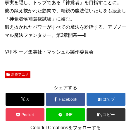
事実を隠し、トップである「神覚者」を目指すことに。
彼の鍛え抜かれた筋肉で、精鋭の魔法使いたちをも凌駕し
「神覚者候補選抜試験」に臨む。
鍛え抜かれたパワーがすべての魔法を粉砕する、アブノー
マル魔法ファンタジー、第2章開幕──!!
©甲本 一／集英社・マッシュル製作委員会
新作アニメ
シェアする
X
Facebook
はてブ
Pocket
LINE
コピー
Colorful Creationsをフォローする