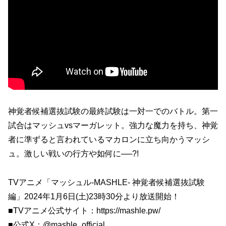
神覚者候補選抜試験の最終試験は一対一でのバトル。第一
試合はマッシュvsマーガレット。強力な魔力を持ち、神覚
者に準ずると言われているマカロンに立ち向かうマッシ
ュ。激しい戦いの行方や如何に──?!
TVアニメ「マッシュル-MASHLE- 神覚者候補選抜試験
編」2024年1月6日(土)23時30分より放送開始！
■TVアニメ公式サイト：https://mashle.pw/
■公式X：@mashle_official