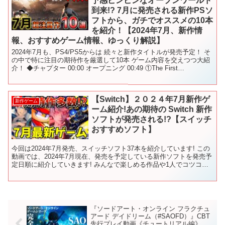
予感ビンビンなオープンワールド
到来!? 7月に発売される新作PSソ
フトから、ガチでオススメの10本
を紹介！【2024年7月、新作情
報、おすすめゲーム情報、ゆっくり解説】
2024年7月も、PS4/PS5からは 続々と新作タイトルが発売予定！ そ
の中で特に注目の期待作を厳選して10本 ゲーム内容を交えつつ大紹
介！ ◆チャプター 00:00 オープニング 00:49 ①The First
Descendent ...
【Switch】２０２４年7月新作ゲ
新作ゲーム
ーム紹介!あの期待の Switch 新作
ソフトが発売される!?【スイッチ
おすすめソフト】
今回は2024年7月発売、スイッチソフト37本を紹介しています! この
動画では、2024年7月現在、発売を予定している新作ソフトを発売予
定日順に紹介していきます! みんなで楽しめる作品や1人でコツコツ
遊べる作品も発売されるので、是非ご覧くだ...
『ソードアート・オンライン フラクチュ
アード デイドリーム（#SAOFD）』CBT
先行プレイ動画《チュートリアル編》。