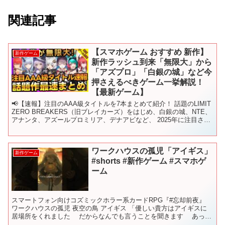
関連記事
【スマホゲーム おすすめ 新作】
新作ゲーム
新作ラッシュ到来「無限大」から
「アズプロ」「白銀の城」など今
押さえるべきゲーム一挙解説！
【最新ゲーム】
📢【速報】注目のAAA級タイトルを7本まとめて紹介！ 話題のLIMIT
ZERO BREAKERS（旧ブレイカーズ）をはじめ、白銀の城、NTE、
アナンタ、アズールプロミリア、デナアビなど、 2025年に注目され
る最新作を一気にチェック！TG...
ワークハウスの孤児「アイギス」
新作ゲーム
#shorts #新作ゲーム #スマホゲ
ーム
スマートフォン向けコズミックホラー系カードRPG『#忘却前夜』
ワークハウスの孤児 夜空の鳥 アイギス 「優しい貴方はアイギスに
居場所をくれました だからなんでも言うことを聞きます あっ、
で・・・でも」 アイギス（ CV. #山本彩乃 ...