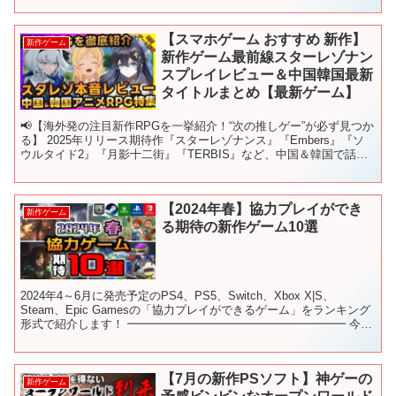
【スマホゲーム おすすめ 新作】
新作ゲーム
新作ゲーム最前線スターレゾナン
スプレイレビュー＆中国韓国最新
タイトルまとめ【最新ゲーム】
📢【海外発の注目新作RPGを一挙紹介！“次の推しゲー”が必ず見つか
る】 2025年リリース期待作『スターレゾナンス』『Embers』『ソ
ウルタイド2』『月影十二街』『TERBIS』など、中国＆韓国で話題
の最新ゲームをまとめてレビュー。 ジャ...
【2024年春】協力プレイができ
新作ゲーム
る期待の新作ゲーム10選
2024年4～6月に発売予定のPS4、PS5、Switch、Xbox X|S、
Steam、Epic Gamesの「協力プレイができるゲーム」をランキング
形式で紹介します！ ━━━━━━━━━━━━━━━━━━━ 今回
紹介したゲーム一覧(発売...
【7月の新作PSソフト】神ゲーの
新作ゲーム