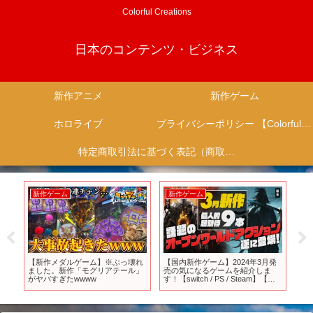
Colorful Creations
日本のコンテンツ・ビジネス
新作アニメ
新作ゲーム
ホロライブ
プライバシーポリシー 【Colorful Creation】
特定商取引法に基づく表記（商取引に関する開示）
新作ゲーム
新作ゲーム
新
 Z-
【新作メダルゲーム】※ぶっ壊れ
【国内新作ゲーム】2024年3月発
【
ました。新作「モグリアテール」
売の気になるゲームを紹介しま
10
がヤバすぎたwwww
す！【switch / PS / Steam】【ゆ
て新
っくり】
情