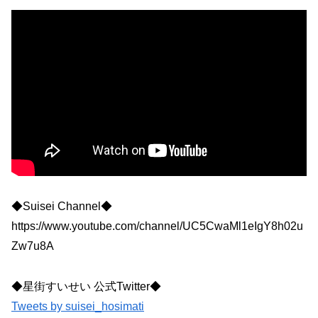
◆Suisei Channel◆
https://www.youtube.com/channel/UC5CwaMl1eIgY8h02u
Zw7u8A
◆星街すいせい 公式Twitter◆
Tweets by suisei_hosimati