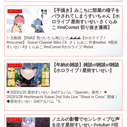
【手描き】みこちに部屋の様子を
ホロライブ
バラされてしまうすいちゃん【ホ
ロライブ 星街すいせい さくらみ
こ #miComet 切り抜き漫画】
▷元動画 【Raft】気づいたら海にいた🌊🌊🌊【ホロライブ /
#micomet】 Suisei Channel Miko Ch. さくらみこ 作者twitter: #星街
すいせい #さくらみこ #miComet #ホロライブ #holol...
【年納め雑談】雑談of雑談of雑談
ホロライブ
【ホロライブ / 星街すいせい】
🌟2023/1/25 星街すいせい 2ndアルバム『Specter』発売！ 🌟
2023/1/28 Hoshimachi Suisei 2nd Solo Live "Shout in Crisis" 開催！
◆星街すいせい 2ndアルバム『S...
ノエルの影響でセンシティブな声
ホロライブ
を出す星街すいせい #vtuber #切