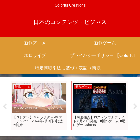
Colorful Creations
日本のコンテンツ・ビジネス
新作アニメ
新作ゲーム
ホロライブ
プライバシーポリシー 【Colorful Creation】
特定商取引法に基づく表記（商取引に関する開示）
新作アニメ
新作ゲーム
新
リ
【ロシデレ】キャラクターPV ア
【来週発売】ロストソウルアサイ
20
4年
ーリャver.｜2024年7月3日(水)放
ド 8月29日発売!! #新作ゲーム #死
る
送開始
にゲー #shorts
ヤ
紹