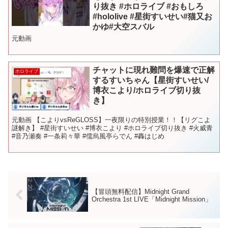
り抜き #ホロライブ #おもしろ
#hololive #星街すいせい#猫又お
かゆ#大空スバル
元動画
チャットに現れ難問を爆速で正解
ホロライブ
するすいちゃん【星街すいせい/
博衣こより/ホロライブ切り抜
き】
元動画 【こよりvsReGLOSS】一夜限りの特別授業！！【リグこよ
謎解き】 #星街すいせい #博衣こより #ホロライブ切り抜き #火威青
#音乃瀬奏 #一条莉々華 #儒烏風亭らでん #轟はじめ
【冒頭無料配信】Midnight Grand
Orchestra 1st LIVE「Midnight Mission」