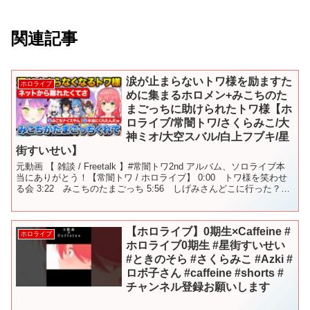
関連記事
涙が止まらないトワ様を励ますた
ホロライブ
めに集まるホロメン+みこちのた
まごっちに助けられたトワ様【ホ
ロライブ/常闇トワ/さくらみこ/大
神ミオ/大空スバル/白上フブキ/星
街すいせい】
元動画 【 雑談 / Freetalk 】#常闇トワ2nd アルバム、ソロライブ本
当にありがとう！【常闇トワ / ホロライブ】 0:00 トワ様を笑わせ
る会 3:22 みこちのたまごっち 5:56 しげみさんどこに行った？
7:05 振り向...
【ホロライブ】0期生×Caffeine #
ホロライブ
ホロライブ0期生 #星街すいせい
#ときのそら #さくらみこ #Azki #
ロボ子さん #caffeine #shorts #
チャンネル登録お願いします