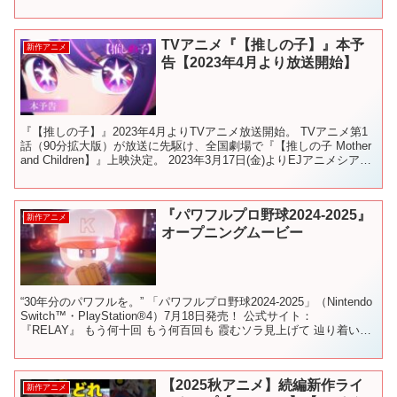
2...
TVアニメ『【推しの子】』本予
新作アニメ
告【2023年4月より放送開始】
『【推しの子】』2023年4月よりTVアニメ放送開始。 TVアニメ第1
話（90分拡大版）が放送に先駆け、全国劇場で『【推しの子 Mother
and Children】』上映決定。 2023年3月17日(金)よりEJアニメシアタ
ー新宿ほかに...
『パワフルプロ野球2024-2025』
新作アニメ
オープニングムービー
“30年分のパワフルを。” 「パワフルプロ野球2024-2025」（Nintendo
Switch™・PlayStation®4）7月18日発売！ 公式サイト：
『RELAY』 もう何十回 もう何百回も 霞むソラ見上げて 辿り着いた
場所が ...
【2025秋アニメ】続編新作ライ
新作アニメ