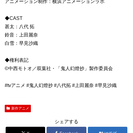
アニメーション制作：横浜アニメーションラボ
◆CAST
甚太：八代 拓
鈴音：上田麗奈
白雪：早見沙織
◆権利表記
©中西モトオ／双葉社・「鬼人幻燈抄」製作委員会
#tvアニメ #鬼人幻燈抄 #八代拓 #上田麗奈 #早見沙織
新作アニメ
シェアする