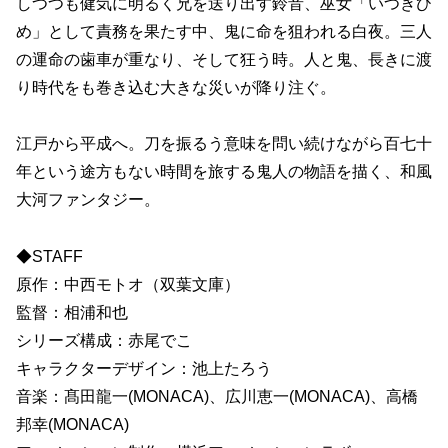
しつつも健気に明るく兄を送り出す鈴音、巫女「いつきひ
め」として責務を果たす中、鬼に命を狙われる白夜。三人
の運命の歯車が重なり、そして狂う時。人と鬼、長きに渡
り時代をも巻き込む大きな災いが降り注ぐ。
江戸から平成へ。刀を振るう意味を問い続けながら百七十
年という途方もない時間を旅する鬼人の物語を描く、和風
大河ファンタジー。
◆STAFF
原作：中西モトオ（双葉文庫）
監督：相浦和也
シリーズ構成：赤尾でこ
キャラクターデザイン：池上たろう
音楽：髙田龍一(MONACA)、広川恵一(MONACA)、高橋
邦幸(MONACA)