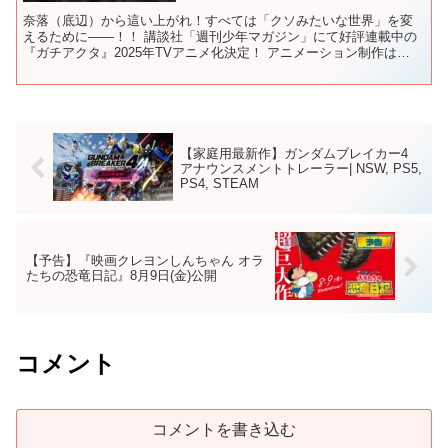
奈落（底辺）から這い上がれ！すべては「クソみたいな世界」を変
えるために――！！ 講談社「週刊少年マガジン」にて好評連載中の
『ガチアクタ』2025年TVアニメ化決定！ アニメーション制作は
BONES（ボンズ）が担当！ 講談社「週刊少年マガジン...
【家庭用最新作】ガンダムブレイカー4
アナウンスメントトレーラー| NSW, PS5,
PS4, STEAM
【予告】『映画クレヨンしんちゃん オラ
たちの恐竜日記』8月9日(金)公開
コメント
コメントを書き込む