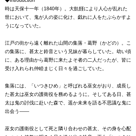
◆Introduction
時は天保十一年（1840年）。大飢饉により人心が乱れた
世において、鬼が人の姿に化け、戯れに人をたぶらかすよ
うになっていた。
江戸の街から遠く離れた山間の集落・葛野（かどの）。こ
の集落に、甚太と鈴音という兄妹が暮らしていた。幼い頃
に、ある理由から葛野に来たよそ者の二人だったが、皆に
受け入れられ仲睦まじく日々を過ごしていた。
集落には、「いつきひめ」と呼ばれる巫女がおり、成長し
た甚太は巫女の護衛役を務めるように。そしてある日、甚
太は鬼の討伐に赴いた森で、遥か未来を語る不思議な鬼に
出会う――
巫女の護衛役として死と隣り合わせの甚太、その身を心配