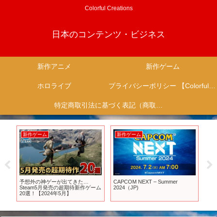
Colorful Creations
日本のコンテンツ・ビジネス
新作アニメ
新作ゲーム
ホロライブ
プライバシーポリシー 【Colorful Creation】
特定商取引法に基づく表記（商取引に関する開示）
新作ゲーム
新作ゲーム
新
から
予想外の神ゲーが出てきた…
CAPCOM NEXT – Summer
これ
Steam5月発売の超期待新作ゲーム
2024（JP)
アニ
ロ
20選！【2024年5月】
ニメ
ア
メ 
#sh