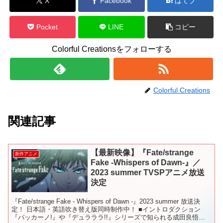
X
Facebook
はてブ
Pocket
LINE
コピー
Colorful Creationsをフォローする
Colorful Creations
関連記事
【最新映像】『Fate/strange
新作アニメ
Fake -Whispers of Dawn-』／
2023 summer TVSPアニメ放送
決定
『Fate/strange Fake - Whispers of Dawn -』2023 summer 放送決
定！ 日本語・英語吹き替え版同時制作中！ ■イントロダクション
『バッカーノ!』や『デュラララ!!』シリーズで知られる成田良悟が