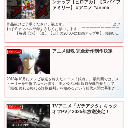
ンナップ【ヒロアカ】【スパイフ
ァミリー】 #アニメ #anime
作品抜けご了承ください。観ます。 ￣￣￣￣￣￣￣￣￣￣￣￣ よけ
ればチャンネル登録よろしくお願いします！ ￣￣￣￣￣￣￣￣￣￣
￣￣ 【毎週【水】【金】【日】の20:00-に動画アップ中】 お願いし
ます！ 使用BGM【極東の羊、テレキャスター...
アニメ銀魂 完全新作制作決定
新作アニメ
2018年10月にテレビ放送を終えたアニメ「銀魂」。最終回では、ス
トーリーを中盤でぶった切り、主人公の坂田銀時が裁判長として
「銀魂 終わる終わる詐欺裁判」を始めるという前代未聞の幕引きを
迎えた。一方原作漫画の連載は『週刊少年ジャンプ』から ...
TVアニメ『ガチアクタ』キック
新作アニメ
オフPV／2025年放送決定！