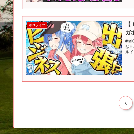
【 
ホロライブ
ガ
#m
@Ho
ルイラ
前
へ