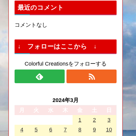
最近のコメント
コメントなし
↓ フォローはここから ↓
Colorful Creationsをフォローする
2024年3月
月
火
水
木
金
土
日
1
2
3
4
5
6
7
8
9
10