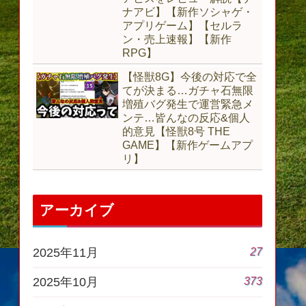
ナアビ】【新作ソシャゲ・
アプリゲーム】【セルラ
ン・売上速報】【新作
RPG】
【怪獣8G】今後の対応で全
てが決まる…ガチャ石無限
増殖バグ発生で運営緊急メ
ンテ…皆んなの反応&個人
的意見【怪獣8号 THE
GAME】【新作ゲームアプ
リ】
アーカイブ
27
2025年11月
373
2025年10月