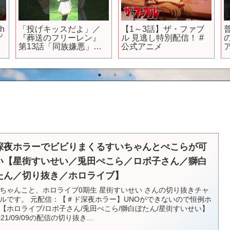
【怪獣8G】今後の対応
TVアニメ「ダンジョン
／
で全てが決まる…ガチ
飯」WEB予告｜第17話
ャ石無限増殖バグ発生
『ハーピー/キメラ』
で運営緊急メンテ…皆
【
んなの反応&個人的意見
【怪獣8号 THE
GAME】【新作ゲームア
プリ】
深夜ホラーでビビりまくるすいちゃんとぺこらが可
い【星街すいせい／兎田ぺこら／ロボ子さん／獅白
たん／切り抜き／ホロライブ】
ちゃんこと、ホロライブ0期生 星街すいせい さんの切り抜きチャ
ルです。 元配信：【＃ド深夜ホラー】UNOができないので恒例ホ
【ホロライブ/ロボ子さん/兎田ぺこら/獅白ぼたん/星街すいせい】
021/09/09の配信の切り抜き...