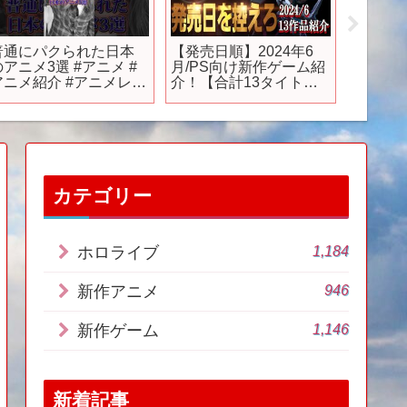
【Switch最新作】大人
「ドラゴンボールZ」完
【Swit
に刺さる！注目の期待
全新作アニメの特報映
発売予
作12選
像が公開
選
Switch2/Switch】
カテゴリー
1,184
ホロライブ
946
新作アニメ
1,146
新作ゲーム
新着記事