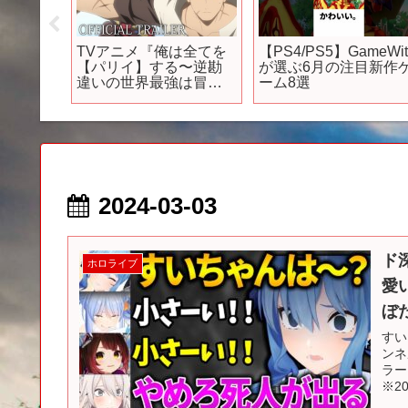
24年6
モモの柔肌をいたぶっ
TVアニメ『Summer
ゲーム紹
て、いたぶって、いた
Pockets』ティザーPV
タイト
ぶっ… |『 #ダンダダン
2025年放送開始
』第15話-3 #花江夏樹 #
石川界人 #shorts #アニ
メ #anime
2024-03-03
ド
ホロライブ
愛
ぼ
すい
ンネ
ラー
※2