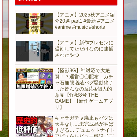
【アニメ】2025秋アニメ紹
介20選 part1 #最新 #アニメ
#anime #music #shorts
【アニメ】新作プレゼンに
遅刻してただけなのに逮捕
されたやつ
【怪獣8G】神対応で大絶
賛！？運営〇〇配布…ガチ
ャ石無限増殖バグ騒動終了
した皆んなの反応&個人的
意見【怪獣8号 THE
GAME】【新作ゲームアプ
リ】
キャラガチャ廃止もバグは
天井なし…未完成品がやば
すぎる… デュエットナイト
アビスをレビュー解説【デ