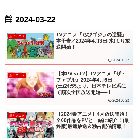
2024-03-22
TVアニメ『ちびゴジラの逆襲』
新作アニメ
本予告／2024年4月3日(水)より放
送開始！
2024.03.22
【本PV vol.2】TVアニメ『ザ・
新作アニメ
ファブル』2024年4月6日
(土)24:55より、日本テレビ系に
て順次全国放送開始──!!
2024.03.22
【2024春アニメ】4月放送開始！
新作アニメ
全68作品をPVと一緒に紹介！(最
終版)最速放送＆独占配信情報！