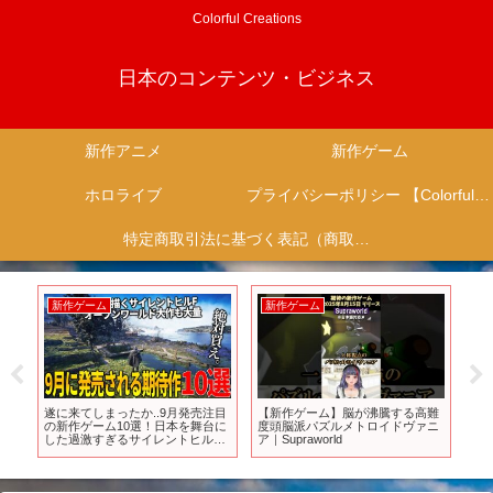
Colorful Creations
日本のコンテンツ・ビジネス
新作アニメ
新作ゲーム
ホロライブ
プライバシーポリシー 【Colorful Creation】
特定商取引法に基づく表記（商取引に関する開示）
新作ゲーム
新作ゲーム
新
を
遂に来てしまったか..9月発売注目
【新作ゲーム】脳が沸騰する高難
四
…
の新作ゲーム10選！日本を舞台に
度頭脳派パズルメトロイドヴァニ
獣8
ア
した過激すぎるサイレントヒルF
ア｜Supraworld
【
20
＆ゾンビオープンワールドDying
Light新作＆ボーダーランズ4＆高
難易度ゲーHell is Us等