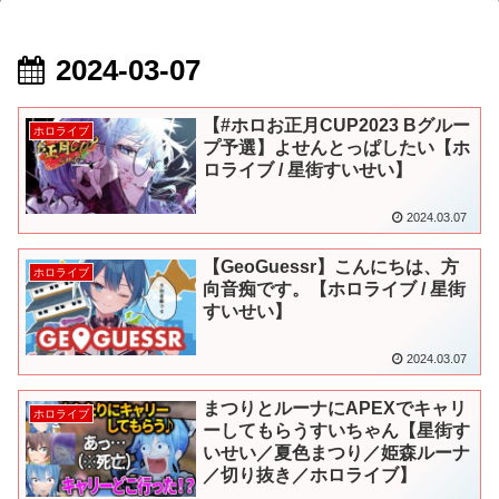
2024-03-07
【#ホロお正月CUP2023 Bグルー
ホロライブ
プ予選】よせんとっぱしたい【ホ
ロライブ / 星街すいせい】
2024.03.07
【GeoGuessr】こんにちは、方
ホロライブ
向音痴です。【ホロライブ / 星街
すいせい】
2024.03.07
まつりとルーナにAPEXでキャリ
ホロライブ
ーしてもらうすいちゃん【星街す
いせい／夏色まつり／姫森ルーナ
／切り抜き／ホロライブ】