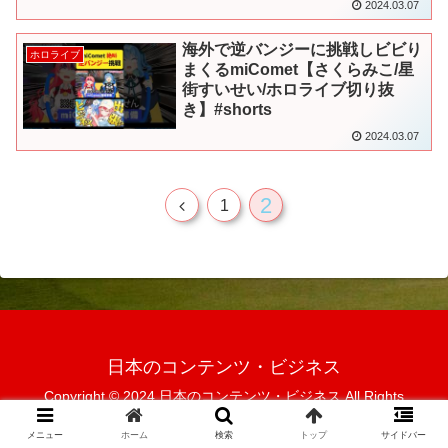
2024.03.07
海外で逆バンジーに挑戦しビビり
ホロライブ
まくるmiComet【さくらみこ/星
街すいせい/ホロライブ切り抜
き】#shorts
2024.03.07
2
前
1
へ
日本のコンテンツ・ビジネス
Copyright © 2024 日本のコンテンツ・ビジネス All Rights
Reserved.
メニュー
ホーム
検索
トップ
サイドバー