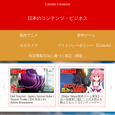
Colorful Creations
日本のコンテンツ・ビジネス
新作アニメ
新作ゲーム
ホロライブ
プライバシーポリシー 【Colorful Creation】
特定商取引法に基づく表記（商取引に関する開示）
新作アニメ
新作ゲーム
新
ー
Hell Teacher: Jigoku Sensei Nube |
【Baby Steps/新作ゲーム実況】一
【
Teaser Trailer | EN SUB | It’s
歩一歩確実に進むことの大切さを
中
Anime #newanime
教えてもらう【インディーゲー
～
ム/#indiegames】