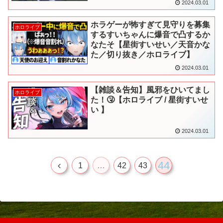
2024.03.01
ホラゲーが怖すぎて見守りを募集
ホロライブ
するすいちゃんに爆音で凸するか
なたそ【星街すいせい／天音かな
た／切り抜き／ホロライブ】
2024.03.01
【雑談＆告知】風邪をひいてまし
ホロライブ
た！🤧【ホロライブ / 星街すいせ
い 】
2024.03.01
44
前
1
…
42
43
へ