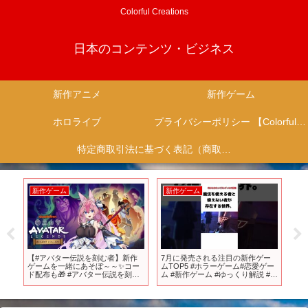
Colorful Creations
日本のコンテンツ・ビジネス
新作アニメ
新作ゲーム
ホロライブ
プライバシーポリシー 【Colorful Creation】
特定商取引法に基づく表記（商取引に関する開示）
新作ゲーム
新作ゲーム
新
た
【#アバター伝説を刻む者】新作
7月に発売される注目の新作ゲー
T
ゲームを一緒にあそぼ～～✨コー
ムTOP5 #ホラーゲーム#恋愛ゲー
第4
ド配布も🎁 #アバター伝説を刻む
ム #新作ゲーム #ゆっくり解説 #ゆ
者_VTuber最強決定戦 【 #Vtuber
っくり実況
／ #花代乃メノラ 】