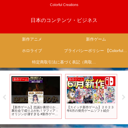
Colorful Creations
日本のコンテンツ・ビジネス
新作アニメ
新作ゲーム
ホロライブ
プライバシーポリシー 【Colorful Creation】
特定商取引法に基づく表記（商取引に関する開示）
新作ゲーム
新作ゲーム
新
ア
【新作ゲーム】忠誠か裏切りか…
【スイッチ新作ゲーム】２０２３
話
！
裏社会で成り上がれ！マフィア：
年6月の発売ゲームソフト紹介
ン
オリジンが凄すぎる #新作ゲーム
麗
#マフィアオリジン
新