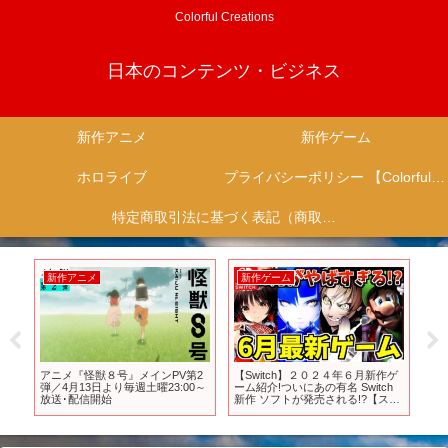
Colorful Creations
日本のコンテンツ・ビジネス
新作アニメ
新作ゲーム
ホロライブ
プライバシーポリシー 【Colorful Creation】
特定商取引法に基づく表記（商取引に関する開示）
新作アニメ
新作ゲーム
新
者
アニメ『怪獣８号』メインPV第2
【Switch】２０２４年６月新作ゲ
S
年4
弾／4月13日より毎週土曜23:00～
ーム紹介!ついにあの有名 Switch
失敗
放送･配信開始
新作 ソフトが発売される!?【スイ
ッチ おすすめソフト】