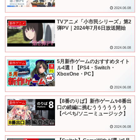
2024.06.08
TVアニメ「小市民シリーズ」第2
新作アニメ
弾PV｜2024年7月6日放送開始
2024.06.08
5月新作ゲームのおすすめタイト
新作ゲーム
ル4選！【PS4・Switch・
XboxOne・PC】
2024.06.08
【8番のりば】新作ゲーム✨8番出
新作ゲーム
口の続編に挑むううううううう
【ペペち/ソニーミュージック】
2024.06.08