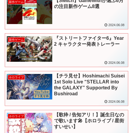
【Switch】GameWithが選ぶ6月
新作ゲーム
の注目新作ゲーム8選
2024.06.08
『ストリートファイター6』Year
新作ゲーム
2 キャラクター発表トレーラー
2024.06.08
【チラ見せ】Hoshimachi Suisei
ホロライブ
1st Solo Live “STELLAR into
the GALAXY” Supported By
Bushiroad
2024.06.08
【歌枠 / 告知アリ！】誕生日なの
ホロライブ
で歌います🎤【ホロライブ / 星街
すいせい】