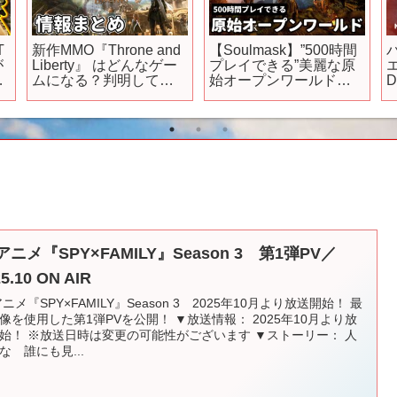
『劇場版 呪術廻戦「渋
弥助問題で荒れる新作
テ
谷事変 特別編集版」
アサクリシャドウズが
×「死滅回游 先行上
新情報公開して更に雑
映」』本予告｜11月7日
な時代考証を指摘され
待
よりIMAX同時上映！全
てしまうｗｗｗ桜満開
世界、順次公開！
の春なのに稲刈りする
農民…武士としてはあ
り得ない刀右差し…突
然流れ出すヒップホッ
プBGM
アニメ『SPY×FAMILY』Season 3 第1弾PV／
5.10 ON AIR
アニメ『SPY×FAMILY』Season 3 2025年10月より放送開始！ 最
像を使用した第1弾PVを公開！ ▼放送情報： 2025年10月より放
始！ ※放送日時は変更の可能性がございます ▼ストーリー： 人
な 誰にも見...