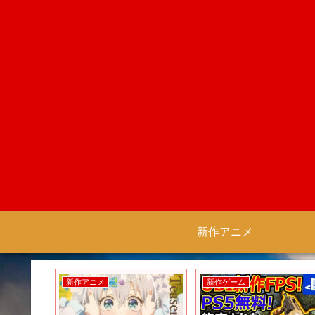
新作アニメ
新作ゲーム
新作ゲーム