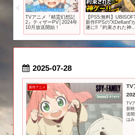
】1人で
FATAL FURY: CotW ｜
新作ゲーム【The First
！時間
Characters Trailer｜
Descendant】をアル
Japanese Vas
ィメットバニーで遊ぶ
tch〕
2025-07-28
TV
新作アニメ
202
TV
新映
送開
はみ