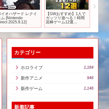
【2025年下半期】PS5
嫁と付き合えない！ #ア
鈴木こ
対応の新作が激アツす
ニメ #アニメ紹介 #アニ
「Resu
ぎる！絶対買うべき期
メレビュー #アニメ評価
公式ゲ
作30選【2026 PS5 お
#新作アニメ #推薦アニ
ロから
すすめゲーム】
メ #オタク #フィギュア
活 Witc
#アニソン #short
Re:sur
#shorts #社長
PV）
カテゴリー
1,184
ホロライブ
946
新作アニメ
1,146
新作ゲーム
新着記事