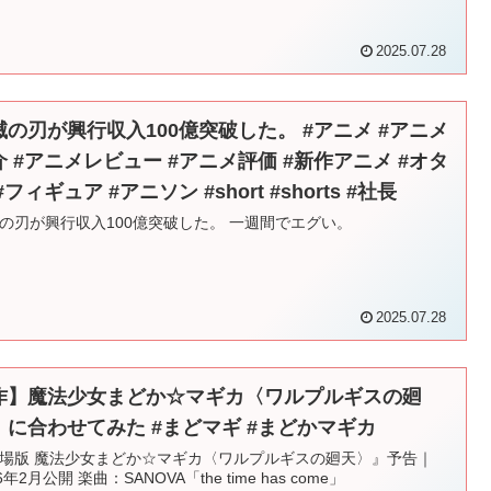
2025.07.28
滅の刃が興行収入100億突破した。 #アニメ #アニメ
介 #アニメレビュー #アニメ評価 #新作アニメ #オタ
#フィギュア #アニソン #short #shorts #社長
の刃が興行収入100億突破した。 一週間でエグい。
2025.07.28
作】魔法少女まどか☆マギカ〈ワルプルギスの廻
〉に合わせてみた #まどマギ #まどかマギカ
場版 魔法少女まどか☆マギカ〈ワルプルギスの廻天〉』予告｜
6年2月公開 楽曲：SANOVA「the time has come」