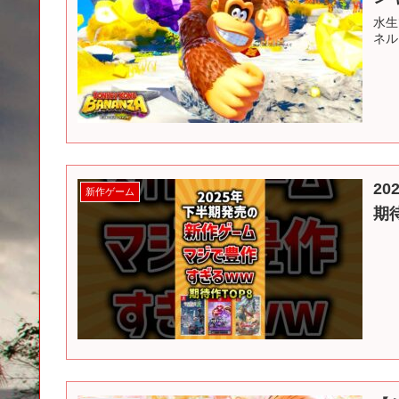
水生
ネル► -
2
新作ゲーム
期