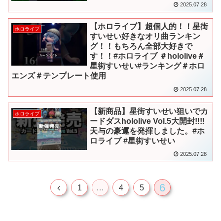
2025.07.28
【ホロライブ】超個人的！！星街
ホロライブ
すいせい好きなオリ曲ランキン
グ！！もちろん全部大好きで
す！！#ホロライブ ＃hololive＃
星街すいせい#ランキング＃ホロ
エンズ＃テンプレート使用
2025.07.28
【新商品】星街すいせい狙いでカ
ホロライブ
ードダスhololive Vol.5大開封‼︎‼︎
天与の豪運を発揮しました。#ホ
ロライブ #星街すいせい
2025.07.28
6
前
1
…
4
5
へ