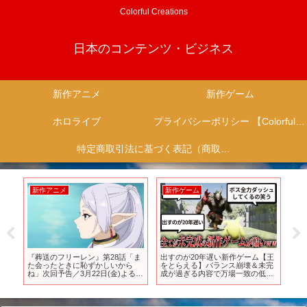
Colorful Creations
日本のコンテンツ・ビジネス
新作アニメ
新作ゲーム
ホロライブ
プライバシーポリシー 【Colorful Creation】
特定商取引法に基づく表記（商取引に関する開示）
新作アニメ
新作ゲーム
新
が激
『葬送のフリーレン』第28話「ま
出すのが20年遅い新作ゲーム【王
【
た会ったときに恥ずかしいから
をとらえる】バランス崩壊＆未完
壺
ね」次回予告／3月22日(金)よる11
成が過ぎる内容で万場一致の低評
パト 
時45分放送
価ｗｗｗｗ【擒贼先擒王】