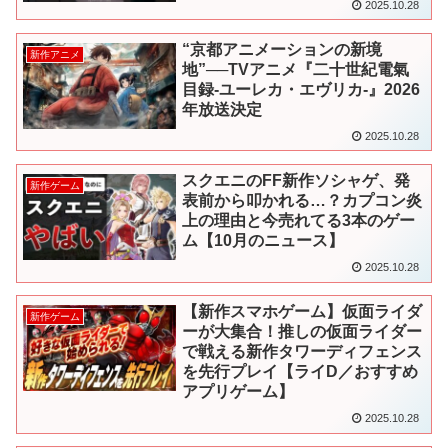
2025.10.28
“京都アニメーションの新境
新作アニメ
地”──TVアニメ『二十世紀電氣
目録-ユーレカ・エヴリカ-』2026
年放送決定
2025.10.28
スクエニのFF新作ソシャゲ、発
新作ゲーム
表前から叩かれる…？カプコン炎
上の理由と今売れてる3本のゲー
ム【10月のニュース】
2025.10.28
【新作スマホゲーム】仮面ライダ
新作ゲーム
ーが大集合！推しの仮面ライダー
で戦える新作タワーディフェンス
を先行プレイ【ライD／おすすめ
アプリゲーム】
2025.10.28