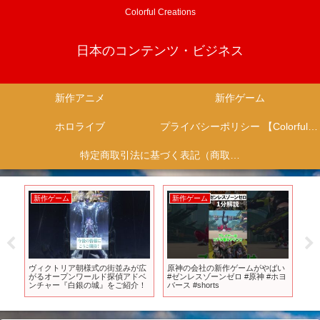
Colorful Creations
日本のコンテンツ・ビジネス
新作アニメ
新作ゲーム
ホロライブ
プライバシーポリシー 【Colorful Creation】
特定商取引法に基づく表記（商取引に関する開示）
新作ゲーム
新作ゲーム
新
PV
ヴィクトリア朝様式の街並みが広
原神の会社の新作ゲームがやばい
【C
がるオープンワールド探偵アドベ
#ゼンレスゾーンゼロ #原神 #ホヨ
ズ
ンチャー『白銀の城』をご紹介！
バース #shorts
ルD