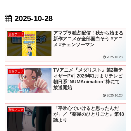
2025-10-28
アマプラ独占配信！秋から始まる
新作アニメ
新作アニメが全部面白そう #アニ
メ #チェンソーマン
2025.10.28
TVアニメ『メダリスト』第2期テ
新作アニメ
ィザーPV│2026年1月よりテレビ
朝日系”NUMAnimation”枠にて
放送開始
2025.10.28
「平常心でいけると思ったんだ
新作アニメ
が」／『薬屋のひとりごと』第48
話より