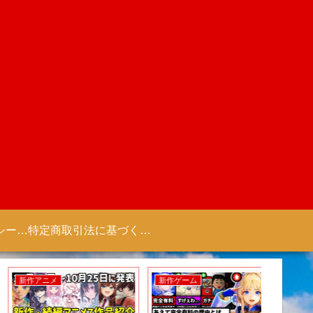
プライバシーポリシー 【Colorful Creation】
特定商取引法に基づく表記（商取引に関する開示）
新作アニメ
新作ゲーム
新作ゲー