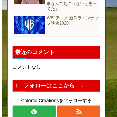
事なんて起こらないと思っ
てた』
WBJアニメ 新作ラインナッ
プ映像2020
最近のコメント
コメントなし
↓ フォローはここから ↓
Colorful Creationsをフォローする