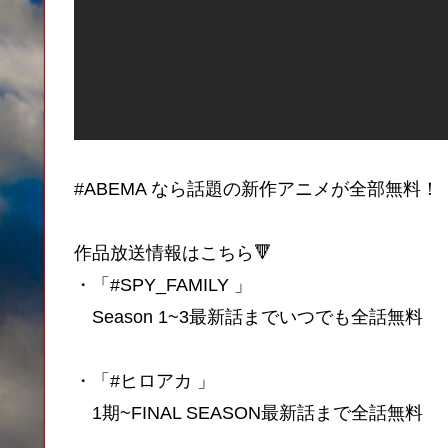
#ABEMA なら話題の新作アニメが全部無料！
作品放送情報はこちら🔻
・「#SPY_FAMILY 」
Season 1~3最新話までいつでも全話無料
・「#ヒロアカ 」
1期~FINAL SEASON最新話まで全話無料