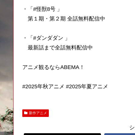
・「#怪獣8号 」
第１期・第２期 全話無料配信中
・「#ダンダダン 」
最新話まで全話無料配信中
アニメ観るならABEMA！
#2025年秋アニメ #2025年夏アニメ
新作アニメ
シ