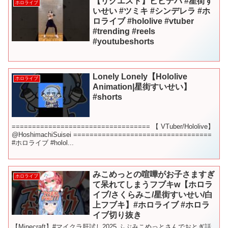
【リクエスト】ビビデバ #星街す
ホロライブ
いせい #ツミキ #シンデレラ #ホ
ロライブ #hololive #vtuber
#trending #reels
#youtubeshorts
Lonely Lonely【Hololive
ホロライブ
Animation|星街すいせい】
#shorts
================================== 【 VTuber/Hololive】
@HoshimachiSuisei ==================================
#ホロライブ #holol...
みこめっとの喧嘩がお子さますぎ
ホロライブ
て呆れてしまうフブキw【ホロラ
イブ/さくらみこ/星街すいせい/白
上フブキ】#ホロライブ #ホロラ
イブ切り抜き
【Minecraft】#マイクラ肝試し2025 ふぶみこめっとさんでおとぎ話