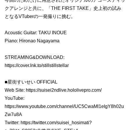
今回のためだけに用意されたオリジナルのアコースティッ
クアレンジと共に、「THE FIRST TAKE」史上初の試み
となるVTuberの一発撮りに挑む。
Acoustic Guitar: TAKU INOUE
Piano: Hironao Nagayama
STREAMING&DOWNLOAD:
https://cover.lnk.to/stillstillstellar
■星街すいせい OFFICIAL
Web Site: https://suisei2ndlive.hololivepro.com/
YouTube:
https://www.youtube.com/channel/UC5CwaMl1eIgY8h02u
Zw7u8A
Twitter: https://twitter.com/suisei_hosimati?