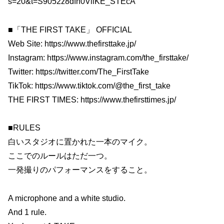
s=20&t=S9052z8dfh0VliKE_STEcA
■「THE FIRST TAKE」 OFFICIAL
Web Site: https://www.thefirsttake.jp/
Instagram: https://www.instagram.com/the_firsttake/
Twitter: https://twitter.com/The_FirstTake
TikTok: https://www.tiktok.com/@the_first_take
THE FIRST TIMES: https://www.thefirsttimes.jp/
■RULES
白いスタジオに置かれた一本のマイク。
ここでのルールはただ一つ。
一発撮りのパフォーマンスをすること。
A microphone and a white studio.
And 1 rule.