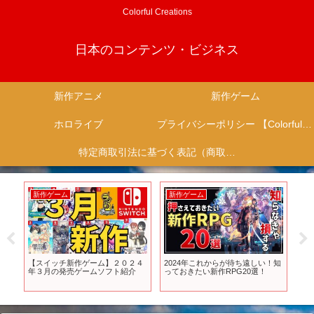
Colorful Creations
日本のコンテンツ・ビジネス
新作アニメ
新作ゲーム
ホロライブ
プライバシーポリシー 【Colorful Creation】
特定商取引法に基づく表記（商取引に関する開示）
新作ゲーム
新作ゲーム
新
ャ
【スイッチ新作ゲーム】２０２４
2024年これからが待ち遠しい！知
『
る
年３月の発売ゲームソフト紹介
っておきたい新作RPG20選！
メ化
本！