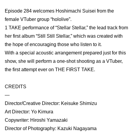
Episode 284 welcomes Hoshimachi Suisei from the
female VTuber group “hololive”.
1 TAKE performance of “Stellar Stellar,” the lead track from
her first album “Still Still Stellar,” which was created with
the hope of encouraging those who listen to it.
With a special acoustic arrangement prepared just for this
show, she will perform a one-shot shooting as a VTuber,
the first attempt ever on THE FIRST TAKE.
CREDITS
―
Director/Creative Director: Keisuke Shimizu
Art Director: Yo Kimura
Copywriter: Hiroshi Yamazaki
Director of Photography: Kazuki Nagayama