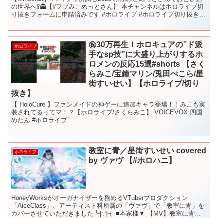
の世界へ⁉👻【#フブみこめっとさん】 本チャンネルはホロライブ切
り抜きフォームに申請済みです #ホロライブ #ホロライブ切り抜き
#hololive #shorts ...
㊗️30万再生！ホロキュアの”ド派
ホロライブ
手なsp技”に大盛り上がりするホ
ロメンの反応15選#shorts 【さく
らみこ/宝鐘マリン/兎田ぺこら/星
街すいせい】【ホロライブ/切り
抜き】
【 HoloCure 】ファンメイドの神ゲーに追加キャラ登場！！みこも実
装されてるってマ！？【ホロライブ/さくらみこ】 VOICEVOX:四国
めたん #ホロライブ
教室に青／星街すいせい covered
ホロライブ
by ヴァヴ 【#ホロハニ】
HoneyWorksがオーガナイザーを務めるVTuberプロダクション
「AiceClass」、アーティスト科所属の「ヴァヴ」で「教室に青」を
カバーさせていただきました┗|∵|┓ ■本家様▼ 【MV】教室に青／