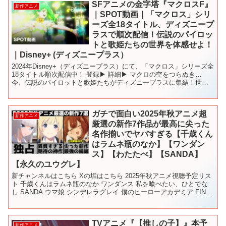
SFアニメの金字塔『マクロスF』
新作アニメ
｜SPOT動画｜「マクロス」シリ
ーズ全18タイトル、ディズニープ
ラスで順次配信！伝説のパイロッ
トと歌姫たちの世界を体感せよ！
｜Disney+ (ディズニープラス）
2024年Disney+（ディズニープラス）にて、「マクロス」シリーズ全
18タイトル順次配信中！ 登録▶︎ 詳細▶︎ マクロの空をつらぬき…
今、伝説のパイロットと歌姫たちがディズニープラスに集結！世界
に「デカルチャー」を巻き起こす！2024...
ガチで面白い2025年秋アニメ超
新作アニメ
厳選の新作7作品が最高に尖った
名作揃いでヤバすぎる【千歳くん
はラムネ瓶のなか】【ワンダン
ス】【わたたべ】【SANDA】
【永久のユウグレ】
新チャンネルはこちら Xの垢はこちら 2025年秋アニメ視聴予定リス
ト 千歳くんはラムネ瓶のなか ワンダンス 私を喰べたい、ひとでな
し SANDA ウマ娘 シンデレラグレイ 僕のヒーローアカデミア FINAL
SEASON ワンパンマン 第...
TVアニメ『【推しの子】』本予
新作アニメ