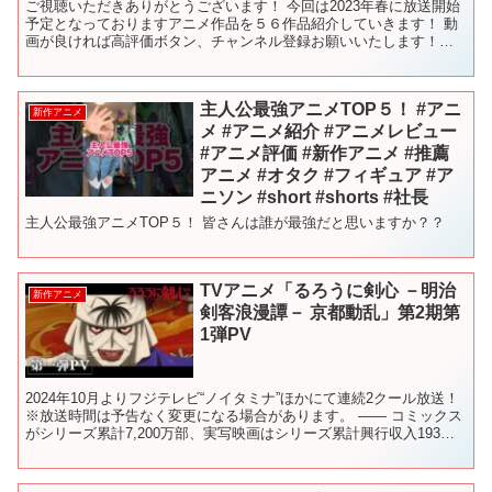
ご視聴いただきありがとうございます！ 今回は2023年春に放送開始
予定となっておりますアニメ作品を５６作品紹介していきます！ 動
画が良ければ高評価ボタン、チャンネル登録お願いいたします！！
またコメントもお待ちしております！ ↓【チャンネル...
主人公最強アニメTOP５！ #アニ
新作アニメ
メ #アニメ紹介 #アニメレビュー
#アニメ評価 #新作アニメ #推薦
アニメ #オタク #フィギュア #ア
ニソン #short #shorts #社長
主人公最強アニメTOP５！ 皆さんは誰が最強だと思いますか？？
TVアニメ「るろうに剣心 －明治
新作アニメ
剣客浪漫譚－ 京都動乱」第2期第
1弾PV
2024年10月よりフジテレビ“ノイタミナ”ほかにて連続2クール放送！
※放送時間は予告なく変更になる場合があります。 ―― コミックス
がシリーズ累計7,200万部、実写映画はシリーズ累計興行収入193億
円と全世界・全世代からの支持を受ける...