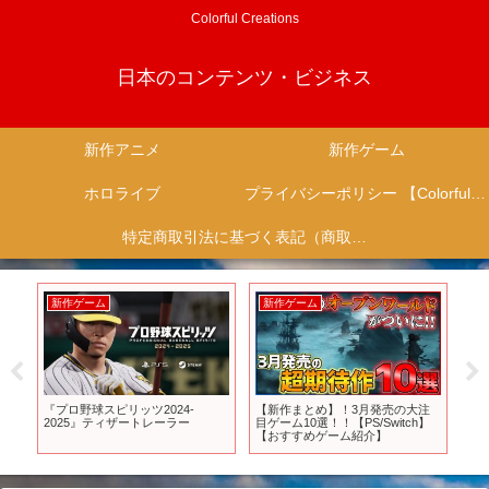
Colorful Creations
日本のコンテンツ・ビジネス
新作アニメ
新作ゲーム
ホロライブ
プライバシーポリシー 【Colorful Creation】
特定商取引法に基づく表記（商取引に関する開示）
新作ゲーム
新作ゲーム
新
ゲ
『プロ野球スピリッツ2024-
【新作まとめ】！3月発売の大注
ス
らけ
2025』ティザートレーラー
目ゲーム10選！！【PS/Switch】
フ
の
【おすすめゲーム紹介】
ー
ク
ティ