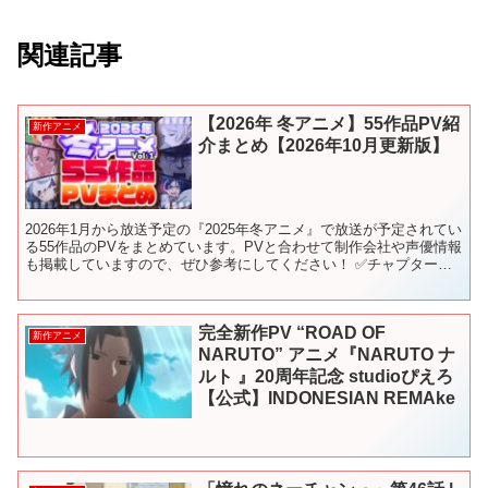
関連記事
【2026年 冬アニメ】55作品PV紹
新作アニメ
介まとめ【2026年10月更新版】
2026年1月から放送予定の『2025年冬アニメ』で放送が予定されてい
る55作品のPVをまとめています。PVと合わせて制作会社や声優情報
も掲載していますので、ぜひ参考にしてください！ ✅チャプターリ
スト（目次） 0:00 OP 0:05 -...
完全新作PV “ROAD OF
新作アニメ
NARUTO” アニメ『NARUTO ナ
ルト 』20周年記念 studioぴえろ
【公式】INDONESIAN REMAke