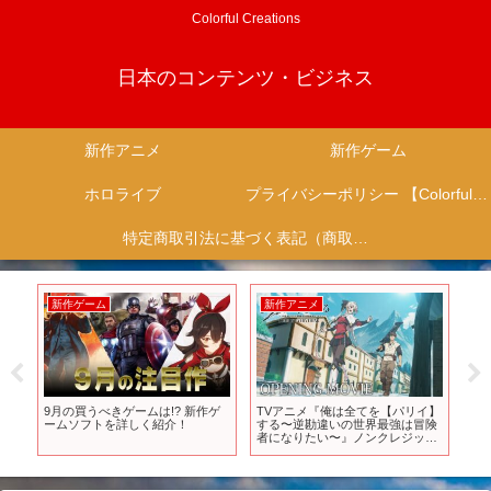
Colorful Creations
日本のコンテンツ・ビジネス
新作アニメ
新作ゲーム
ホロライブ
プライバシーポリシー 【Colorful Creation】
特定商取引法に基づく表記（商取引に関する開示）
新作ゲーム
新作アニメ
新作ゲー
9月の買うべきゲームは!? 新作ゲ
TVアニメ『俺は全てを【パリイ】
【発狂】サ
ームソフトを詳しく紹介！
する〜逆勘違いの世界最強は冒険
ゲームをや
者になりたい〜』ノンクレジット
w
オープニング映像｜
「AMBITION」桜木舞華 【ウタヒ
メドリーム】 (CV:鈴木杏奈)