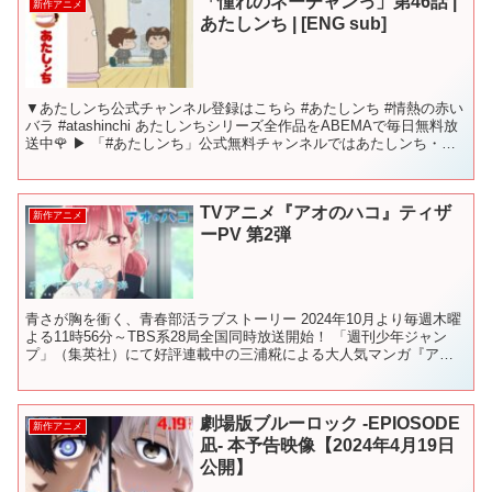
「憧れのネーチャンっ」第46話 |
新作アニメ
あたしンち | [ENG sub]
▼あたしンち公式チャンネル登録はこちら #あたしンち #情熱の赤い
バラ #atashinchi あたしンちシリーズ全作品をABEMAで毎日無料放
送中🌹 ▶︎ 「#あたしンち」公式無料チャンネルではあたしンち・新
あたしンちに加え、 新作『あた...
TVアニメ『アオのハコ』ティザ
新作アニメ
ーPV 第2弾
青さが胸を衝く、青春部活ラブストーリー 2024年10月より毎週木曜
よる11時56分～TBS系28局全国同時放送開始！ 「週刊少年ジャン
プ」（集英社）にて好評連載中の三浦糀による大人気マンガ『アオ
のハコ』。 等身大のキャラクター達がそれぞれ...
劇場版ブルーロック -EPIOSODE
新作アニメ
凪- 本予告映像【2024年4月19日
公開】