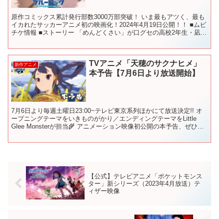
原作コミックス累計発行部数3000万部突破！ いま最もアツく、最も
イカれたサッカーアニメ初の映画化！2024年4月19日公開！！ ■ムビ
チケ情報 ■ストーリー 「めんどくさい」が口グセの高校2年生・凪
誠士郎は、日々を無気力に生きていた。 ...
TVアニメ「天穂のサクナヒメ」
新作アニメ
本予告【7月6日より放送開始】
7月6日より毎週土曜日23:00~テレビ東京系列ほかにて放送決定!! オ
ープニングテーマをいきものがかり／エンディングテーマをLittle
Glee Monsterが担当🌾 アニメーション映像初公開の本予告、ぜひご
覧ください！#米は力だ ❖...
【公式】テレビアニメ「ポケットモンス
ター」新シリーズ（2023年4月放送）テ
ィザー映像