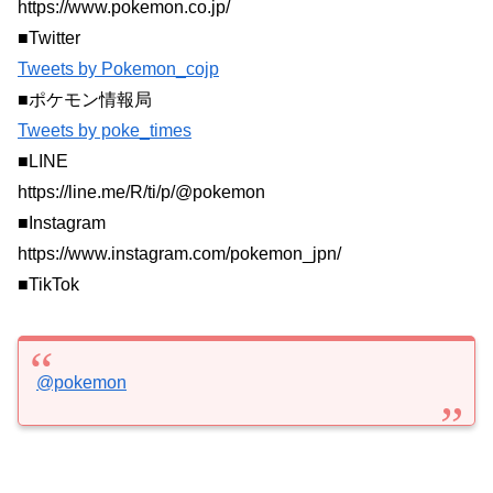
https://www.pokemon.co.jp/
■Twitter
Tweets by Pokemon_cojp
■ポケモン情報局
Tweets by poke_times
■LINE
https://line.me/R/ti/p/@pokemon
■Instagram
https://www.instagram.com/pokemon_jpn/
■TikTok
@pokemon