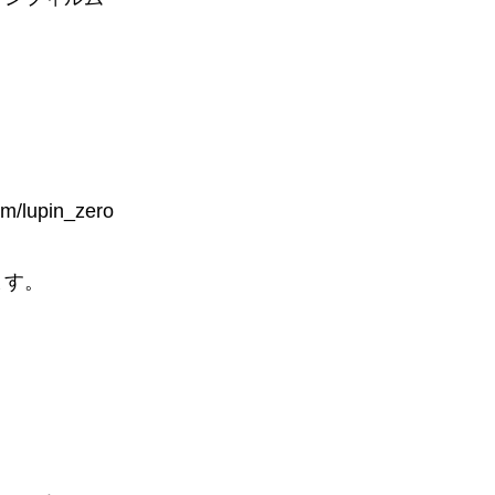
m/lupin_zero
ます。