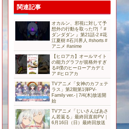
関連記事
オカルン、邪視に対して予
想外の行動を取った!?|『 #
ダンダダン 』第21話-2 #花
江夏樹 #石川界人 #shorts #
アニメ #anime
【ヒロアカ】オールマイト
の能力グラフが規格外すぎ
る#僕のヒーローアカデミ
ア #ヒロアカ
TVアニメ「女神のカフェテ
ラス」第2期第1弾PV-
Family ver.- | 7/4(木)放送開
始
TVアニメ「じいさんばあさ
ん若返る」最終回直前PV｜
6月16日（日）最終回放送