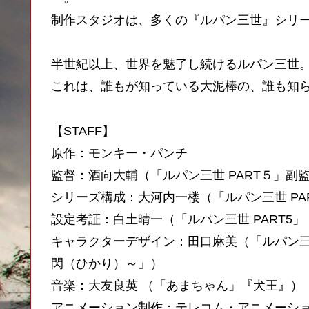
制作スタジオは、多くの『ルパン三世』シリ
半世紀以上、世界を魅了し続けるルパン三世
これは、誰もが知っている大泥棒の、誰も知
【STAFF】
原作：モンキー・パンチ
監督：酒向大輔（「ルパン三世 PART５」副
シリーズ構成：大河内一楼（「ルパン三世 PA
設定考証：白土晴一（「ルパン三世 PART5
キャラクターデザイン：田口麻美（「ルパン三
閃（ひかり）～」）
音楽：大友良英 （「あまちゃん」『犬王』）
アニメーション制作：テレコム・アニメーシ