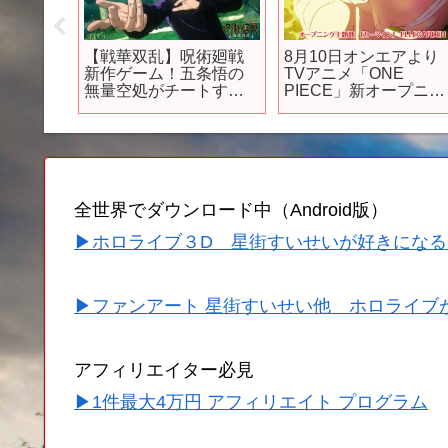
に対し
【戦華双乱】呪術廻戦
8月10日オンエアより
を取っ
新作ゲーム！五条悟の
TVアニメ「ONE
ダダン 』
無量空処がチートすぎ
PIECE」新オープニン
夏樹 #石
る！！【呪術廻戦 戦華
グ主題歌「カーマイ
双乱】
ン」ELLEGARDEN
全世界でダウンロード中（Android版）
▶ホロライブ３D 星街すいせいが好きになる
▶ファンアート 星街すいせい他 ホロライブ
アフィリエイター必見
▶1件最大4万円 アフィリエイト プログラム