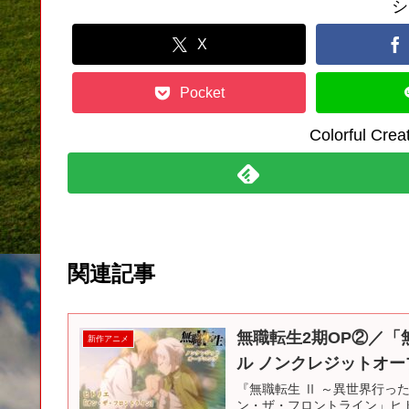
シ
X
Pocket
Colorful C
関連記事
無職転生2期OP②／「
新作アニメ
ル ノンクレジットオ
『無職転生 Ⅱ ～異世界行っ
ン・ザ・フロントライン」ヒトリ