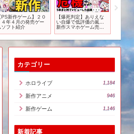
【PS新作ゲーム】２０
【爆死判定】ありえな
新作サ
２４年４月の発売ゲー
い自爆で低評価の嵐…
ゲーム
ムソフト紹介
新作スマホゲーム売上
13選！
速報 10月3週号【ソシャ
ゲアプリ】【サービス
終了】【セルラン】
【ジョジョオラドラ】
【トリッカル】【アン
ベイルザワールド】
【ジャンブラ】
カテゴリー
1,184
ホロライブ
946
新作アニメ
1,146
新作ゲーム
新着記事