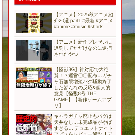
【アニメ】2025秋アニメ紹
介20選 part1 #最新 #アニメ
#anime #music #shorts
【アニメ】新作プレゼンに
遅刻してただけなのに逮捕
されたやつ
【怪獣8G】神対応で大絶
賛！？運営〇〇配布…ガチ
ャ石無限増殖バグ騒動終了
した皆んなの反応&個人的
意見【怪獣8号 THE
GAME】【新作ゲームアプ
リ】
キャラガチャ廃止もバグは
天井なし…未完成品がやば
すぎる… デュエットナイト
アビスをレビュー解説【デ