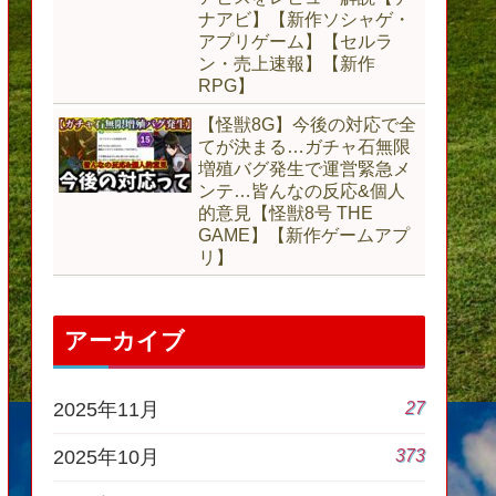
ナアビ】【新作ソシャゲ・
アプリゲーム】【セルラ
ン・売上速報】【新作
RPG】
【怪獣8G】今後の対応で全
てが決まる…ガチャ石無限
増殖バグ発生で運営緊急メ
ンテ…皆んなの反応&個人
的意見【怪獣8号 THE
GAME】【新作ゲームアプ
リ】
アーカイブ
27
2025年11月
373
2025年10月