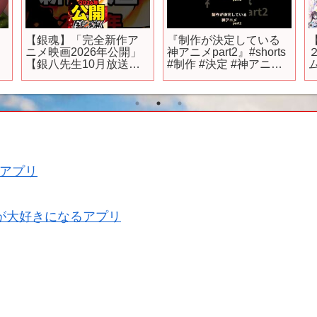
【銀魂】「完全新作ア
『制作が決定している
ニメ映画2026年公開」
神アニメpart2』#shorts
【銀八先生10月放送】 #
#制作 #決定 #神アニメ
アニメ #anime
#おすすめ #fyp
アプリ
が大好きになるアプリ