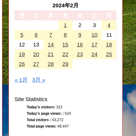
2024年2月
月
火
水
木
金
土
日
1
2
3
4
5
6
7
8
9
10
11
12
13
14
15
16
17
18
19
20
21
22
23
24
25
26
27
28
29
« 1月
3月 »
Site Statistics
Today's visitors:
322
Today's page views: :
524
Total visitors :
43,272
Total page views:
48,447