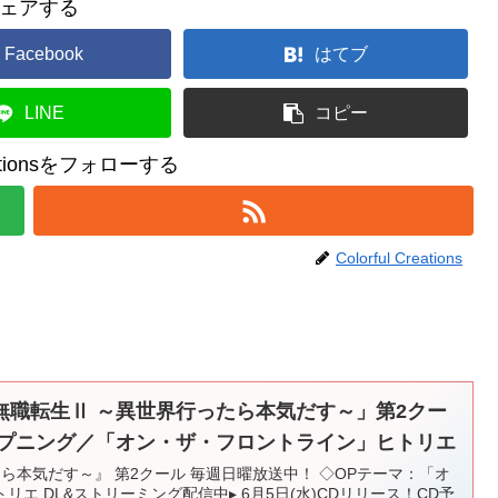
ェアする
Facebook
はてブ
LINE
コピー
reationsをフォローする
Colorful Creations
無職転生Ⅱ ～異世界行ったら本気だす～」第2クー
ープニング／「オン・ザ・フロントライン」ヒトリエ
たら本気だす～』 第2クール 毎週日曜放送中！ ◇OPテーマ：「オ
エ DL&ストリーミング配信中▸ 6月5日(水)CDリリース！CD予