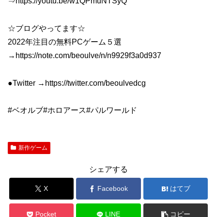
⇒https://youtu.be/w1QPmuNTSyQ
☆ブログやってます☆
2022年注目の無料PCゲーム５選
→https://note.com/beoulve/n/n9929f3a0d937
●Twitter →https://twitter.com/beoulvedcg
#ベオルブ#ホロアース#パルワールド
新作ゲーム
シェアする
X
Facebook
はてブ
Pocket
LINE
コピー