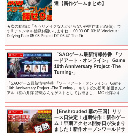
選【新作ゲームまとめ】
★次の動画は「もうリメイクなんかいらない@新作まとめ(仮)」で
す!! チャンネル登録お願いしますね！ 00:00 OP 03:18 Vindictus:
Defying Fate 05:03 Project DT 06:47 The Fir...
「SAOゲーム最新情報特番 『ソ
新作ゲーム
ードアート・オンライン』 Game
10th Anniversary Project ‐The
Turning-」
「SAOゲーム最新情報特番 『ソードアート・オンライン』 Game
10th Anniversary Project ‐The Turning-」 キリト役の松岡 禎丞さん／
アルゴ役の井澤 詩織さんをゲストとしてお招きし、 MC 松澤ネキ...
【Enshrouded 霧の王国】リリ
新作ゲーム
ース日決定！超期待作！新作ゲー
ム！早期アクセス開始日が決まり
ました！新作オープンワールドサ