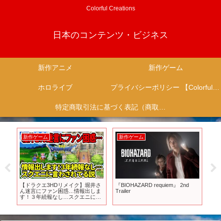
Colorful Creations
日本のコンテンツ・ビジネス
新作アニメ
新作ゲーム
ホロライブ
プライバシーポリシー 【Colorful Creation】
特定商取引法に基づく表記（商取引に関する開示）
新作ゲーム
新作ゲーム
新
け新
【ドラクエ3HDリメイク】堀井さ
『BIOHAZARD requiem』 2nd
P
ト
ん迷言にファン困惑…情報出しま
Trailer
シ
す！３年続報なし…スクエニに言
れ
わされてる説
イ
が
ン