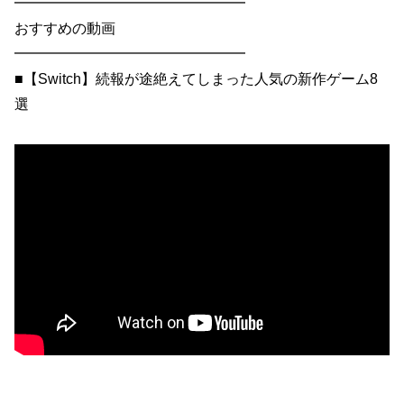
━━━━━━━━━━━━━━━━
おすすめの動画
━━━━━━━━━━━━━━━━
■【Switch】続報が途絶えてしまった人気の新作ゲーム8
選