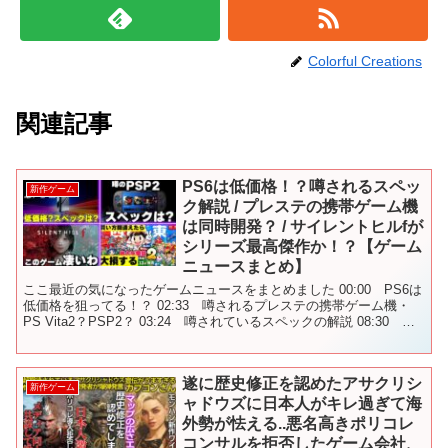
Colorful Creations
関連記事
PS6は低価格！？噂されるスペッ
新作ゲーム
ク解説 / プレステの携帯ゲーム機
は同時開発？ / サイレントヒルfが
シリーズ最高傑作か！？【ゲーム
ニュースまとめ】
ここ最近の気になったゲームニュースをまとめました 00:00 PS6は
低価格を狙ってる！？ 02:33 噂されるプレステの携帯ゲーム機・
PS Vita2？PSP2？ 03:24 噂されているスペックの解説 08:30 サ
イレントヒルfが凄そ...
遂に歴史修正を認めたアサクリシ
新作ゲーム
ャドウズに日本人がキレ過ぎて海
外勢が怯える..悪名高きポリコレ
コンサルを拒否したゲーム会社、