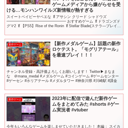
ゲームメディアから嫌がらせを受
ける…モンハンワイルズ新情報が熱すぎる
スイートベイビーヤベエな 🥬アサシン クリード シャドウズ
━━━━━━━━━━━━━━━━ おすすめゲーム 🥬ドラゴンズド
グマ2 🥬【PS5】Rise of the Ronin 🥬Stellar Blade(ステラ―ブレイ
ド) 🥬Marv...
【新作メダルゲーム】話題の新作
新作ゲーム
ロケテスト。「モグリアテール」
を最速プレイ！！！
チャンネル登録・高評価よろしくお願いします！ Twitter▶︎まなま
な ＠mana_medal #メダルゲーム #コインゲーム #ゲームセンター
#ゲーセン #ホリアテール #メダルタワー #神奈川県 #川崎駅 #課金
2023年に配信で遊んだ新作ゲー
新作ゲーム
ムをまとめてみた #shorts #ゲー
ム実況者 #vtuber
今年もいろんなゲームを楽しませていただきました！ 本編： スイカ