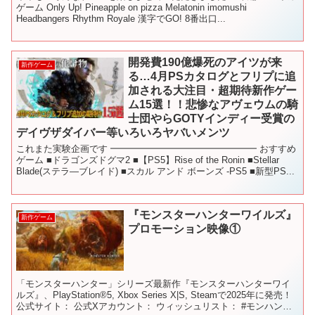
ゲーム Only Up! Pineapple on pizza Melatonin imomushi
Headbangers Rhythm Royale 漢字でGO! 8番出口...
開発費190億爆死のアイツが来
新作ゲーム
る…4月PSカタログとフリプに追
加される大注目・超期待新作ゲー
ム15選！！悲惨なアヴェウムの騎
士団やらGOTYインディー受賞の
デイヴザダイバー等いろいろヤバいメンツ
これまた実験企画です ━━━━━━━━━━━━━━━━ おすすめ
ゲーム ■ドラゴンズドグマ2 ■【PS5】Rise of the Ronin ■Stellar
Blade(ステラ―ブレイド) ■スカル アンド ボーンズ -PS5 ■新型PS...
『モンスターハンターワイルズ』
新作ゲーム
プロモーション映像①
「モンスターハンター」シリーズ最新作『モンスターハンターワイ
ルズ』、PlayStation®5, Xbox Series X|S, Steamで2025年に発売！
公式サイト： 公式Xアカウント： ウィッシュリスト： #モンハンワ