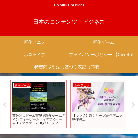
Colorful Creations
日本のコンテンツ・ビジネス
新作アニメ
新作ゲーム
ホロライブ
プライバシーポリシー 【Colorful Creation】
特定商取引法に基づく表記（商取引に関する開示）
新作ゲーム
新作アニメ
新
ら9
英雄④ #ゲーム実況 #新作ゲーム #
【ウマ娘】新シリーズ配信アニメ
【
に
インディーゲーム #おすすめゲー
制作決定！
絶
カ
ム #スマホゲーム #タワーディフ
ラ
2話
ェンス #games #mobilegame
素
#indiegame #strategyrpg