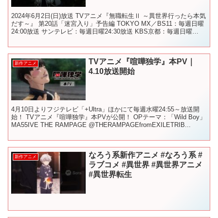
2024年6月2日(日)放送 TVアニメ『無職転生Ⅱ ～異世界行ったら本気
だす～』 第20話「迷宮入り」予告編 TOKYO MX／BS11：毎週日曜
24:00放送 サンテレビ：毎週日曜24:30放送 KBS京都：毎週日曜
24:00放送 AB...
TVアニメ『喧嘩独学』本PV｜
新作アニメ
4.10放送開始
4月10日よりフジテレビ「+Ultra」ほかにて毎週水曜24:55～放送開
始！ TVアニメ『喧嘩独学』本PVが公開！ OPテーマ：「Wild Boy」
MA55IVE THE RAMPAGE @THERAMPAGEfromEXILETRIB...
なろう系新作アニメ #なろう系 #
新作アニメ
ラブコメ #異世界 #異世界アニメ
#異世界転生