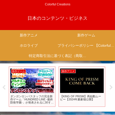
Colorful Creations
日本のコンテンツ・ビジネス
新作アニメ
新作ゲーム
ホロライブ
プライバシーポリシー 【Colorful Creation】
特定商取引法に基づく表記（商取引に関する開示）
新作ゲーム
新作アニメ
新
月に
ダンガンロンパスタッフの完全新
【KING OF PRISM】再始動ムー
『
すす
作ゲーム「HUNDRED LINE -最終
ビー【2024年夏劇場公開】
の
防衛学園-」が発表されるに対する
ン：
みんなの反応集