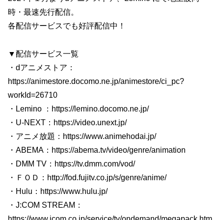
時・最速先行配信。
各配信サービスでも好評配信中！
▼配信サービス一覧
・dアニメストア：
https://animestore.docomo.ne.jp/animestore/ci_pc?
workId=26710
・Lemino ：https://lemino.docomo.ne.jp/
・U-NEXT：https://video.unext.jp/
・アニメ放題：https://www.animehodai.jp/
・ABEMA：https://abema.tv/video/genre/animation
・DMM TV：https://tv.dmm.com/vod/
・ＦＯＤ：http://fod.fujitv.co.jp/s/genre/anime/
・Hulu：https://www.hulu.jp/
・J:COM STREAM：
https://www.jcom.co.jp/service/tv/ondemand/megapack.htm