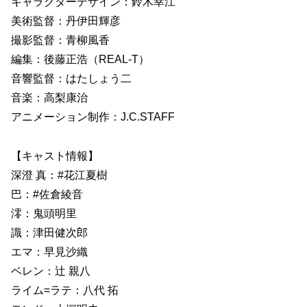
キャラクターデザイン：鈴木幸江
美術監督：丹伊田輝彦
撮影監督：青柳風香
編集：後藤正浩（REAL-T）
音響監督：はたしょう二
音楽：高梨康治
アニメーション制作：J.C.STAFF
【キャスト情報】
深澄 真：#花江夏樹
巴：#佐倉綾音
澪：鬼頭明里
識：津田健次郎
エマ：早見沙織
ベレン：辻 親八
ライム=ラテ：八代 拓