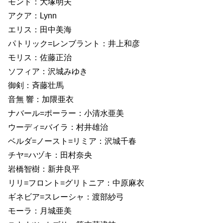
モンド：大塚明夫
アクア：Lynn
エリス：田中美海
パトリック=レンブラント：井上和彦
モリス：佐藤正治
ソフィア：沢城みゆき
御剣：斉藤壮馬
音無 響：加隈亜衣
ナバール=ポーラー：小清水亜美
ウーディ=バイラ：村井雄治
ベルダ=ノースト=リミア：沢城千春
チヤ=ハヅキ：田村奈央
岩橋智樹：新井良平
リリ=フロント=グリトニア：中原麻衣
ギネビア=スレーシャ：渡部紗弓
モーラ：月城亜美