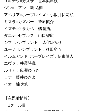
ユキナツ=カズサ：笹本菜津枝
ジン=ロアン：新 祐樹
アベリア=ホープレイズ：小坂井祐莉絵
ミスラ=カズパー：菅原慎介
イズモ=クサカベ：橘 龍丸
ダエナ=セブルス：山口智広
シフ=レンブラント：花守ゆみり
ユーノ=レンブラント：稗田寧々
イルムガンド=ホープレイズ：伊東健人
エヴァ：井澤詩織
ルリア：広瀬ゆうき
ロナ：藤井ゆきよ
イオ：楠 大典
【主題歌情報】
・1クール目