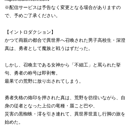
※配信サービスは予告なく変更となる場合がありますの
で、予めご了承ください。
【イントロダクション】
かつて両親の都合で異世界へ召喚された男子高校生・深澄
真は、勇者として魔族と戦うはずだった。
しかし、召喚主である女神から「不細工」と罵られた挙
句、勇者の称号は即剥奪。
最果ての荒野に放り出されてしまう。
勇者失格の烙印を押された真は、荒野を彷徨いながら、自
身の従者となった上位の竜種・蜃こと巴や、
災害の黒蜘蛛・澪を引き連れて、異世界世直し行脚の旅を
始めた。