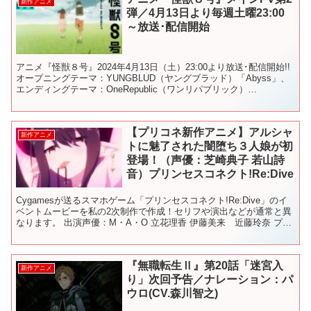
新作アニメ
弾／4月13日より毎週土曜23:00
～放送･配信開始
アニメ『怪獣８号』2024年4月13日（土）23:00より放送･配信開始!!
オープニングテーマ：YUNGBLUD（ヤングブラッド）「Abyss」、
エンディングテーマ：OneRepublic（ワンリパブリック）
「Nobody」を使用したメ...
【プリコネ新作アニメ】アルシャ
新作アニメ
トに魅了された闇堕ち３人娘が初
登場！（声優：芝崎典子 若山詩
音）プリンセスコネクト!Re:Dive
Cygamesが送るスマホゲーム「プリンセスコネクト!Re:Dive」のイ
ベントムービーを私の2次制作で作成！セリフや演出などが通常と異
なります。 出演声優：M・A・O 立花理香 伊藤美来 近藤玲奈 プリ
ンセスコネクト!Re:Dive公式・...
『無職転生Ⅱ』第20話「迷宮入
新作アニメ
り」次回予告／ナレーション：パ
ウロ(CV.森川智之)