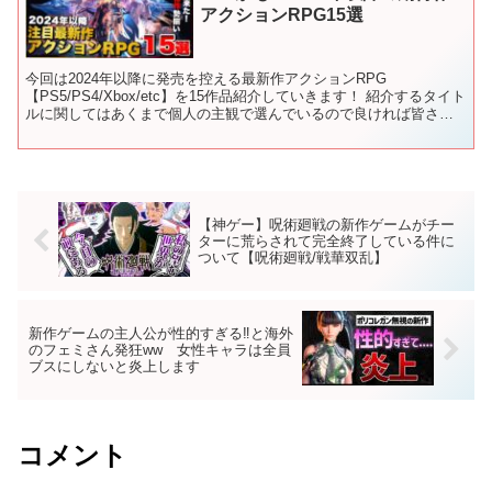
アクションRPG15選
今回は2024年以降に発売を控える最新作アクションRPG
【PS5/PS4/Xbox/etc】を15作品紹介していきます！ 紹介するタイト
ルに関してはあくまで個人の主観で選んでいるので良ければ皆さん
の『期待する新作ゲーム』も是非、教えてくだ...
【神ゲー】呪術廻戦の新作ゲームがチー
ターに荒らされて完全終了している件に
ついて【呪術廻戦/戦華双乱】
新作ゲームの主人公が性的すぎる‼と海外
のフェミさん発狂ww 女性キャラは全員
ブスにしないと炎上します
コメント