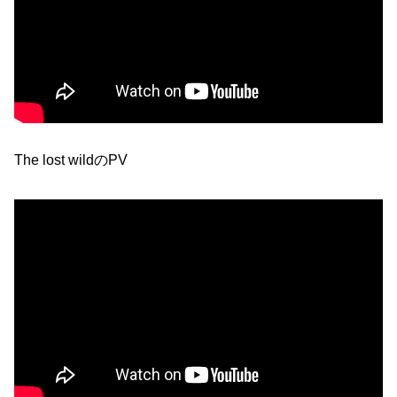
The lost wildのPV