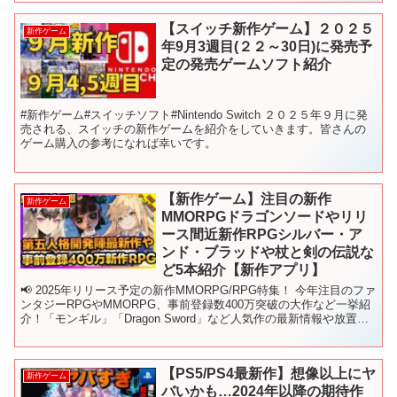
【スイッチ新作ゲーム】２０２５
新作ゲーム
年9月3週目(２２～30日)に発売予
定の発売ゲームソフト紹介
#新作ゲーム#スイッチソフト#Nintendo Switch ２０２５年９月に発
売される、スイッチの新作ゲームを紹介をしていきます。皆さんの
ゲーム購入の参考になれば幸いです。
【新作ゲーム】注目の新作
新作ゲーム
MMORPGドラゴンソードやリリ
ース間近新作RPGシルバー・ア
ンド・ブラッドや杖と剣の伝説な
ど5本紹介【新作アプリ】
📢 2025年リリース予定の新作MMORPG/RPG特集！ 今年注目のファ
ンタジーRPGやMMORPG、事前登録数400万突破の大作など一挙紹
介！「モンギル」「Dragon Sword」など人気作の最新情報や放置系
でありながら斬新さが味わえ...
【PS5/PS4最新作】想像以上にヤ
新作ゲーム
バいかも…2024年以降の期待作