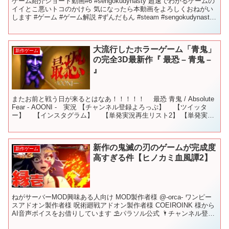
ゲーム紹介ショート動画#6 #sengokudynasty 超速でわかるゲームの
イイとこ悪いトコのかけら 気になったら本動画をよろしくおねがい
します #ゲーム #ゲーム解説 #ずんだもん #steam #sengokudynasty
#ゲー...
大流行したホラーゲーム「青鬼」
新作ゲーム
の完全3D最新作『 最恐 – 青鬼 –
』
またお前と戦う日が来るとはなあ！！！！！ 最恐 青鬼 / Absolute
Fear - AOONI - 実況 【チャンネル登録よろっぷ】 【ツイッタ
ー】 【インスタグラム】 【単発実況再生リスト2】 【単発実況
再生リスト】 新作等...
新作の鬼滅の刃のゲームが完成度
新作ゲーム
高すぎる件【ヒノカミ血風譚2】
ねがサーバーMOD興味ある人向け MOD製作者様 ‪@-orca-‬ ワンピー
スアドオン製作者様 呪術廻戦アドオン製作者様 COEIROINK 様から
AI音声ボイスをお借りしています ⛱パラソル公式 🌂チャンネル登録
ねが 🌂Twitter...