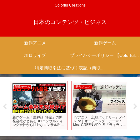
Colorful Creations
日本のコンテンツ・ビジネス
新作アニメ
新作ゲーム
ホロライブ
プライバシーポリシー 【Colorful Creation】
特定商取引法に基づく表記（商取引に関する開示）
新作ゲーム
新作アニメ
新
第3
新作ゲーム「黒神話: 悟空」の開
TVアニメ『忘却バッテリー』メイ
【S
ン放
発会社がとあるDEIコンサルティ
ンPV｜オープニング・テーマ：
盤
ング会社から法外なコンサル料で
Mrs. GREEN APPLE 「ライラッ
す
指導させろと要求！これを断ると
ク」｜4月9日（火）深夜24時より
アム
メディアぐるみで攻撃されている
テレ東系列にて放送開始
劣等
という・・IGNの記事にも注目！
期