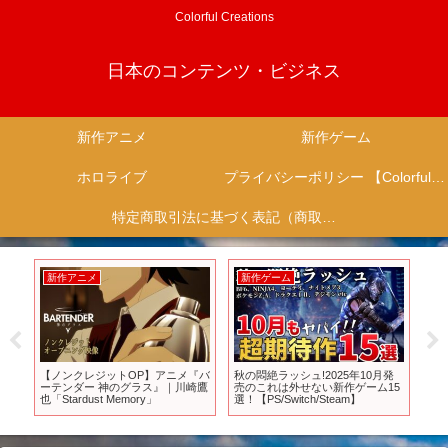
Colorful Creations
日本のコンテンツ・ビジネス
新作アニメ
新作ゲーム
ホロライブ
プライバシーポリシー 【Colorful Creation】
特定商取引法に基づく表記（商取引に関する開示）
新作アニメ
新作アニメ
!2025年10月発
アニメ「メカウデ」第3弾
TVアニメ『デブとラブと過
ない新作ゲーム15
PV【2024年10月放送！】
と！』第2弾PV｜TOKYO 
h/Steam】
にて2025年10月6日（月）
送＆各配信サービスにて配
始！