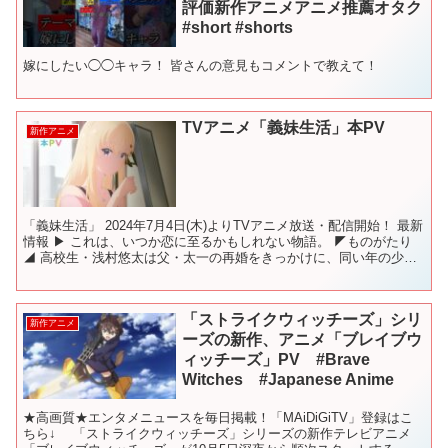
評価新作アニメアニメ推薦オタク
#short #shorts
嫁にしたい◯◯キャラ！ 皆さんの意見もコメントで教えて！
TVアニメ「義妹生活」本PV
新作アニメ
「義妹生活」 2024年7月4日(木)よりTVアニメ放送・配信開始！ 最新
情報 ▶ これは、いつか恋に至るかもしれない物語。 ◤ものがたり
◢ 高校生・浅村悠太は父・太一の再婚をきっかけに、同い年の少
女・綾瀬沙季とその母・亜季子と一つ屋根の下...
「ストライクウィッチーズ」シリ
新作アニメ
ーズの新作、アニメ「ブレイブウ
ィッチーズ」PV #Brave
Witches #Japanese Anime
★高画質★エンタメニュースを毎日掲載！「MAiDiGiTV」登録はこ
ちら↓ 「ストライクウィッチーズ」シリーズの新作テレビアニメ