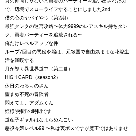
真の仲間じゃないと勇者のパーティーを追い出されたの
で、辺境でスローライフすることにしました2nd
僕の心のヤバイやつ（第2期）
最強タンクの迷宮攻略〜体力9999のレアスキル持ちタン
ク、勇者パーティーを追放される〜
俺だけレベルアップな件
ループ7回目の悪役令嬢は、元敵国で自由気ままな花嫁生
活を満喫する
月が導く異世界道中（第二幕）
HIGH CARD（season2）
休日のわるものさん
望まぬ不死の冒険者
悶えてよ、アダムくん
姫様“拷問”の時間です
道産子ギャルはなまらめんこい
悪役令嬢レベル99 〜私は裏ボスですが魔王ではありませ