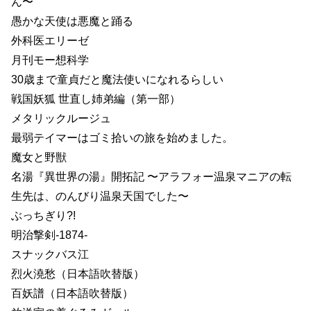
ん〜
愚かな天使は悪魔と踊る
外科医エリーゼ
月刊モー想科学
30歳まで童貞だと魔法使いになれるらしい
戦国妖狐 世直し姉弟編（第一部）
メタリックルージュ
最弱テイマーはゴミ拾いの旅を始めました。
魔女と野獣
名湯『異世界の湯』開拓記 〜アラフォー温泉マニアの転
生先は、のんびり温泉天国でした〜
ぶっちぎり?!
明治撃剣-1874-
スナックバス江
烈火澆愁（日本語吹替版）
百妖譜（日本語吹替版）