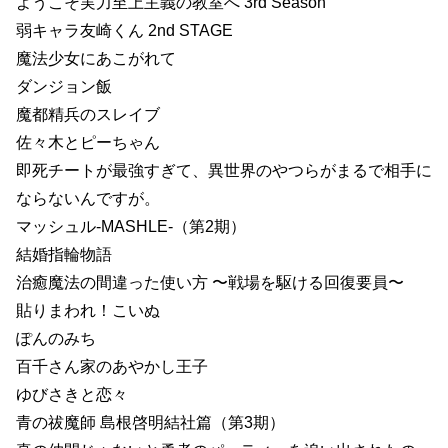
ようこそ実力至上主義の教室へ 3rd Season
弱キャラ友崎くん 2nd STAGE
魔法少女にあこがれて
ダンジョン飯
魔都精兵のスレイブ
佐々木とピーちゃん
即死チートが最強すぎて、異世界のやつらがまるで相手に
ならないんですが。
マッシュル-MASHLE-（第2期）
結婚指輪物語
治癒魔法の間違った使い方 〜戦場を駆ける回復要員〜
貼りまわれ！こいぬ
ぽんのみち
百千さん家のあやかし王子
ゆびさきと恋々
青の祓魔師 島根啓明結社篇（第3期）