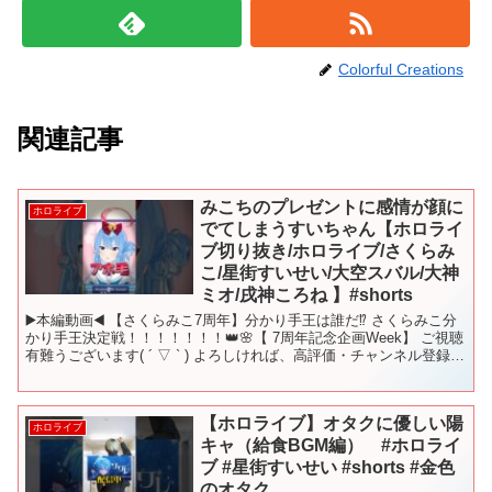
Colorful Creations
関連記事
みこちのプレゼントに感情が顔に
ホロライブ
でてしまうすいちゃん【ホロライ
ブ切り抜き/ホロライブ/さくらみ
こ/星街すいせい/大空スバル/大神
ミオ/戌神ころね 】#shorts
▶️本編動画◀️ 【さくらみこ7周年】分かり手王は誰だ⁉ さくらみこ分
かり手王決定戦！！！！！！！👑🌸【 7周年記念企画Week】 ご視聴
有難うございます( ´ ▽ ` ) よろしければ、高評価・チャンネル登録お
願いします(o^^o)/ ※...
【ホロライブ】オタクに優しい陽
ホロライブ
キャ（給食BGM編） #ホロライ
ブ #星街すいせい #shorts #金色
のオタク