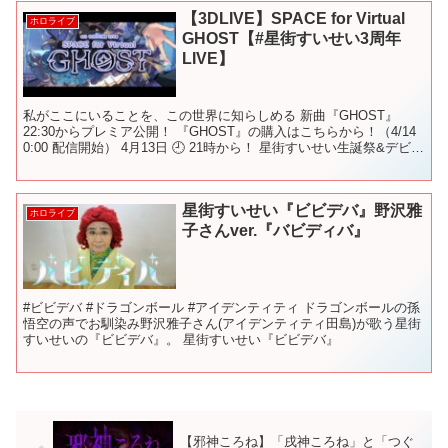
【3DLIVE】SPACE for Virtual
ホロライブ
GHOST【#星街すいせい3周年
LIVE】
私がここにいることを、この世界に知らしめる 新曲『GHOST』
22:30からプレミア公開！ 『GHOST』の購入はこちらから！（4/14
0:00 配信開始） 4月13日 🕘 21時から！ 星街すいせい生誕祭&デビュ
ー3周年記念 4th ...
星街すいせい『ビビデバ』野沢雅
ホロライブ
子さんver.『バビディバ』
#ビビデバ #ドラゴンボール #アイデンティティ ドラゴンボールの孫
悟空の声でお馴染み野沢雅子さん(アイデンティティ田島)が歌う星街
すいせいの『ビビデバ』。 星街すいせい『ビビデバ』
【邪神ころね】「戌神ころね」と「つぐ