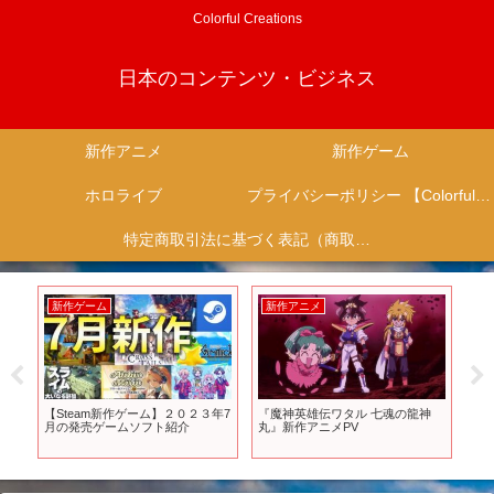
Colorful Creations
日本のコンテンツ・ビジネス
新作アニメ
新作ゲーム
ホロライブ
プライバシーポリシー 【Colorful Creation】
特定商取引法に基づく表記（商取引に関する開示）
新作ゲーム
新作アニメ
新
「ば
【Steam新作ゲーム】２０２３年7
『魔神英雄伝ワタル 七魂の龍神
T
月の発売ゲームソフト紹介
丸』新作アニメPV
第2