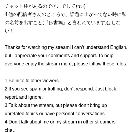
チャット枠があるのでそこでしてね✨)
4.他の配信者さんのところで、話題に上がってない時に私
の名前を出すこと(『伝書鳩』と言われています)はしな
い！
Thanks for watching my stream! I can’t understand English,
but I appreciate your comments and support. To help
everyone enjoy the stream more, please follow these rules:
1.Be nice to other viewers.
2.If you see spam or trolling, don’t respond. Just block,
report, and ignore.
3.Talk about the stream, but please don’t bring up
unrelated topics or have personal conversations.
4.Don’t talk about me or my stream in other streamers’
chat.