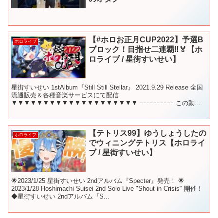
【#ホロお正月CUP2022】予選B
ホロライブ
ブロック！目指せ二連覇‼🏅【ホ
ロライブ / 星街すいせい】
星街すいせい 1stAlbum『Still Still Stellar』 2021.9.29 Release 全国
流通販売＆各種音楽サービスにて配信
▼▼▼▼▼▼▼▼▼▼▼▼▼▼▼▼▼▼▼▼ ｰｰｰｰｰｰｰｰｰｰ この動画
およびライブは、任...
【テトリス99】ゆうしょうしたの
ホロライブ
でウィニングテトリス【ホロライ
ブ / 星街すいせい】
🌟2023/1/25 星街すいせい 2ndアルバム『Specter』発売！ 🌟
2023/1/28 Hoshimachi Suisei 2nd Solo Live "Shout in Crisis" 開催！
◆星街すいせい 2ndアルバム『S...