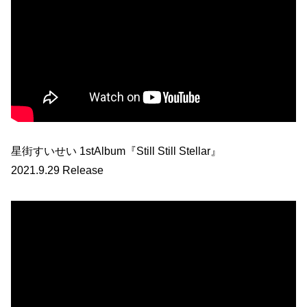
星街すいせい 1stAlbum『Still Still Stellar』
2021.9.29 Release