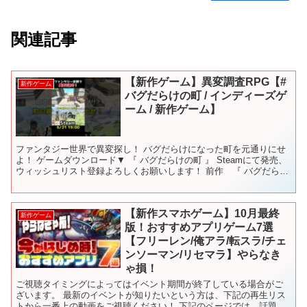
関連記事
【新作ゲーム】異変調査RPG【#
新作ゲーム
バグだらけの町 / インディーズゲ
ーム / 新作ゲーム】
ファンタジー世界で異変探し！ バグだらけになった町を元通りにせ
よ！ ゲームダウンロード▼ 『 バグだらけの町 』 Steamにて発売、
ウィッシュリスト登録よろしくお願いします！ 前作 『 バグだらけ
の村 』 もよろしく！ =========...
【新作スマホゲーム】10月最終
新作ゲーム
版！おすすめアプリゲーム7選
【フリーレン/俺アラ/転スラ/チェ
ンソーマン/リセマラ】やらなき
ゃ損！
ご視聴タイミングによってはイベント期間が終了している場合がご
ざいます。 最新のイベントが知りたいという方は、下記の再生リス
トから一番上の動画をご視聴ください！ 下記のページでは、話題の