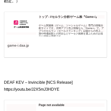
勘定。）
トップ - #セルラン分析/ゲーム株『Game-i』
ゲーム関連株（ゲーム、ソーシャルゲーム）専門の情報分
析サイトです。月間アプリ売上情報なら『Game-i』で。ア
プリのセルラン（セールスランキング）記録からの売上予
測や時価総額との対比などゲーセク銘柄を選ぶためのお役
立ち情報が満載です。
game-i.daa.jp
DEAF KEV – Invincible [NCS Release]
https://youtu.be/J2X5mJ3HDYE​​
Page not available