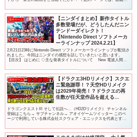
新作アプリや定番の人気アプリを紹介しています！ ✅チャプ...
【ニンダイまとめ】新作タイトル
新作ゲーム
多数登場だが、どうしたんだニン
テンドーダイレクト！
【Nintendo Direct ソフトメーカ
ーラインナップ 2024.2.21】
2月21日23時にNintendo Direct ソフトメーカーラインナップが配信さ
れました。今回はニンダイの感想を話していきたいと思います。
【目次】 はじめに ◇主な発表タイトルについて New 電波人間の
RPG FREE！ ファン...
【ドラクエ3HDリメイク】スクエ
新作ゲーム
ニ緊急謝罪！？天空HDリメイク
は2029年発売！？ドラクエの再
生数が任天堂作品を超える…
ドラゴンクエストIII そして伝説へ…（HD2Dリメイク） チャンネル
登録はこちら→ サブチャンネル→ アオイゲームツイッター このペ
ージで利用している株式会社スクウェア・エニックスを代表とする
共同著作者が権利を所有する画像の転載・配布は禁...