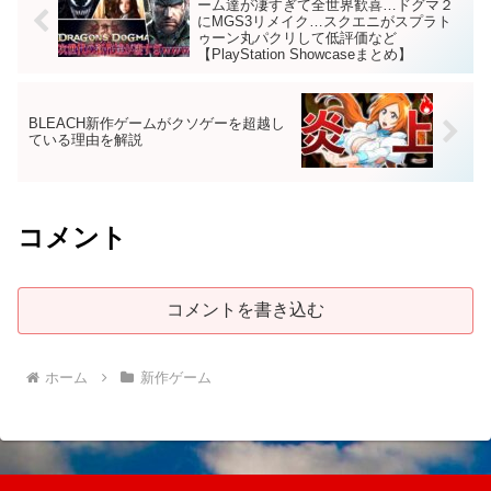
ーム達が凄すぎて全世界歓喜…ドグマ２
にMGS3リメイク…スクエニがスプラト
ゥーン丸パクリして低評価など
【PlayStation Showcaseまとめ】
BLEACH新作ゲームがクソゲーを超越し
ている理由を解説
コメント
コメントを書き込む
ホーム
新作ゲーム