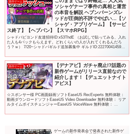
このままではサ終確定… 大人気
新作ゲーム
ソシャゲナーフ事件の真相と運営
の本音を解説 ヘブンバーンズレ
ッドが圧倒的不評でやばい…【ソ
シャゲ・アプリゲーム】【サービ
ス終了】【ヘブバン】【スマホRPG】
シャドバビヨンド友達招待ID:x53ThdE （お試しで貼ってみる、入れ
た人も4パックもらえます。どれくらいの人が入れてくれるんだろ
う？ｗ） 7/20~シャドバギルド追加募集中 ギルドID:222700414592
条件:毎日ログイン＆ラン...
【デナアビ】ガチャ廃止!?話題の
新作ゲーム
新作ゲームがリリース直前なので
紹介します！【デュエットナイト
アビス】
☆スポンサー様 PC画面録画ソフトEaseUS RecExperts 無料体験：
動画ダウンロードソフトEaseUS Video Downloader 無料体験： リア
ルタイムボイスチェンジャーEaseUS VoiceWave 無料体験： ...
ゲームの新作発表会で発表された新作ゲ