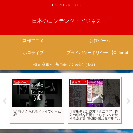
Colorful Creations
日本のコンテンツ・ビジネス
新作アニメ
新作ゲーム
ホロライブ
プライバシーポリシー 【Colorful Creation】
特定商取引法に基づく表記（商取引に関する開示）
新作ゲーム
新作アニメ
新
ク
心が揺さぶられるドライブゲーム
【呪術廻戦】虎杖さんエネアリ以
S
5選
外の領域を展開してしまうｗに対
爆死
する反応集 #呪術廻戦 #反応集 #虎
杖悠仁