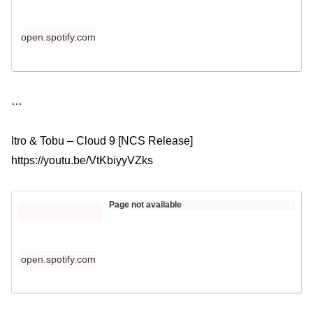
open.spotify.com
​​…
Itro & Tobu – Cloud 9 [NCS Release]
https://youtu.be/VtKbiyyVZks​​
Page not available
open.spotify.com