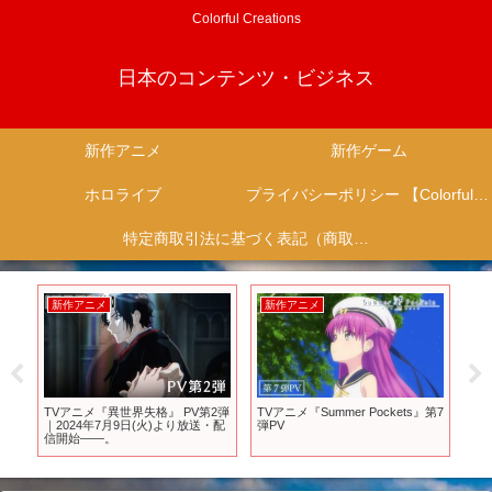
Colorful Creations
日本のコンテンツ・ビジネス
新作アニメ
新作ゲーム
ホロライブ
プライバシーポリシー 【Colorful Creation】
特定商取引法に基づく表記（商取引に関する開示）
新作アニメ
新作アニメ
新
経営
TVアニメ『異世界失格』 PV第2弾
TVアニメ『Summer Pockets』第7
20
希
｜2024年7月9日(火)より放送・配
弾PV
気
信開始――。