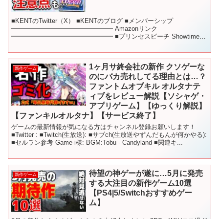
■KENTのTwitter（X） ■KENTのブログ ■メンバーシップ
━━━━━━━━━━━━━━━━ Amazonリンク
━━━━━━━━━━━━━━━━ ■プリンセスピーチ Showtime!
━━━━━━━━━━━━━━━━ 目次 ...
1ヶ月サ終会社の新作 クソゲーな
新作ゲーム
のにバカ売れしてる理由とは…？
ファントムオブキル オルタナテ
ィブをレビュー解説【ソシャゲ・
アプリゲーム】【ゆっくり解説】
【ファンキルオルタナ】【サービス終了】
ゲームの最新情報が気になる方はチャンネル登録お願いします！
■Twitter : ■Twitch(生放送): ■サブch(生放送やずんだもんが何かやる):
■セルラン参考 Game-i様: BGM:Tobu - Candyland ■関連キ...
待望の神ゲーが遂に…5月に発売
新作ゲーム
する大注目の新作ゲーム10選
【PS4|5/Switchおすすめゲー
ム】