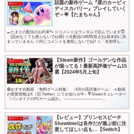
話題の新作ゲーム『星のカービィ
新作ゲーム
ディスカバリー』プレイしていく
ぞ～🌟【たまちゃん】
🍳たまとの配信のお約束🐾 ☆コメントはランダムで読んでいます😇
(読めなくても怒らないでね😿) ☆生配信の時間(長さ)は基本的に決
まっていません ☆同じコメントを連投しないでね!! ☆「名前呼ん
で」「あだ名付けて」のコメントはご遠慮くださ...
【Steam新作】ゴールデンな作品
新作ゲーム
が揃ってる！最新高評価ゲーム15
選【2024年5月上旬】
🔴おすすめ動画 〈無料ゲーム特集〉 〈4月の高評価ゲーム〉 🔹動画
の更新情報はX（旧:Twitter）にてお知らせ中↓ 🔻Steamキュレーター
『パンダイクのPCゲーム紹介』 --------------------------------...
【レビュー】プリンセスピーチ
新作ゲーム
Showtime!は良作だが遊ぶ前に注
意してほしい点も…【Switch】