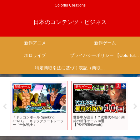
Colorful Creations
日本のコンテンツ・ビジネス
新作アニメ
新作ゲーム
ホロライブ
プライバシーポリシー 【Colorful Creation】
特定商取引法に基づく表記（商取引に関する開示）
新作ゲーム
新作ゲーム
新
しな
「ドラゴンボール Sparking!
世界中が注目！？次世代を担う期
【
後
ZERO」 – キャラクタートレーラ
待の新作ゲーム10選！
の
イ
ー「合体戦士」
【PS4/PS5/Switch】
い
め
【S
26