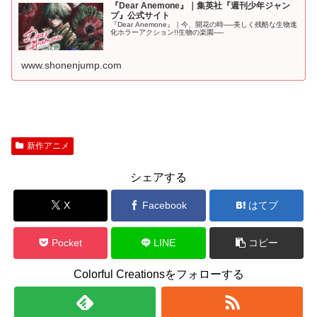
『Dear Anemone』｜集英社『週刊少年ジャン
プ』公式サイト
『Dear Anemone』｜今、開花の時──美しく残酷な生物進
化ホラーアクション!!生物の楽園──
www.shonenjump.com
新作アニメ
シェアする
X
Facebook
はてブ
Pocket
LINE
コピー
Colorful Creationsをフォローする