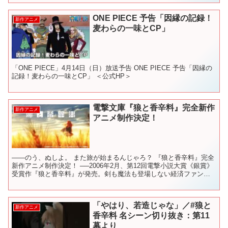
ONE PIECE 予告「因縁の記録！
新作アニメ
麦わらの一味とCP」
「ONE PIECE」4月14日（日）放送予告 ONE PIECE 予告「因縁の
記録！麦わらの一味とCP」 ＜公式HP＞
電撃文庫『狼と香辛料』完全新作
新作アニメ
アニメ制作決定！
――のう、ぬしよ。 また旅が始まるんじゃろ？ 『狼と香辛料』完全
新作アニメ制作決定！ ──2006年2月、第12回電撃小説大賞《銀賞》
受賞作『狼と香辛料』が発売。剣も魔法も登場しない経済ファンタ
ジーとして人気を博し、2021年2月にシリーズ...
「やはり、若造じゃな」／#狼と
新作アニメ
香辛料 名シーン切り抜き：第11
幕より