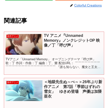
Colorful Creations
関連記事
TV アニメ『Unnamed
新作アニメ
Memory』ノンクレジットOP 映
像／丁「呼び声」
TVアニメ「Unnamed Memory」 オープニングテーマ「呼び声」
歌：丁 作詞・作曲：丁 編曲：丁、樂 配信URL： ￣￣￣￣￣￣￣￣
￣￣￣￣￣￣￣￣￣￣￣￣￣￣￣￣ 『誰も知らない、魔女と王太子
の御伽話』 「このライトノベルがすご...
＜地獄先生ぬ～べ～＞26年ぶり新
新作アニメ
作アニメ 第7話「季節はずれの
雪女」 ゆきめ登場 声優は加隈
亜衣