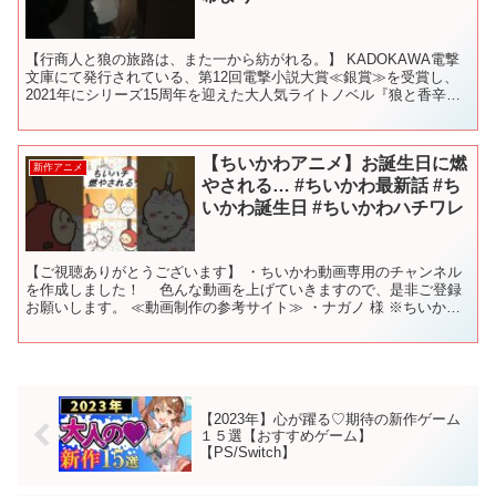
【行商人と狼の旅路は、また一から紡がれる。】 KADOKAWA電撃
文庫にて発行されている、第12回電撃小説大賞≪銀賞≫を受賞し、
2021年にシリーズ15周年を迎えた大人気ライトノベル『狼と香辛
料』。 現在ではシリーズ累計発行部数500万部を...
【ちいかわアニメ】お誕生日に燃
新作アニメ
やされる… #ちいかわ最新話 #ち
いかわ誕生日 #ちいかわハチワレ
【ご視聴ありがとうございます】 ・ちいかわ動画専用のチャンネル
を作成しました！ 色んな動画を上げていきますので、是非ご登録
お願いします。 ≪動画制作の参考サイト≫ ・ナガノ 様 ※ちいかわ
作者様 ・ちいかわ💫アニメ火金 様 ※アニメや漫画...
【2023年】心が躍る♡期待の新作ゲーム
１５選【おすすめゲーム】
【PS/Switch】