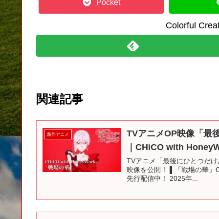
Pocket
Colorful C
関連記事
TVアニメOP映像「
新作アニメ
｜CHiCO with Hon
TVアニメ「最後にひとつだ
映像を公開！ ▌「戦場の華」CHiCO 
先行配信中！ 2025年...