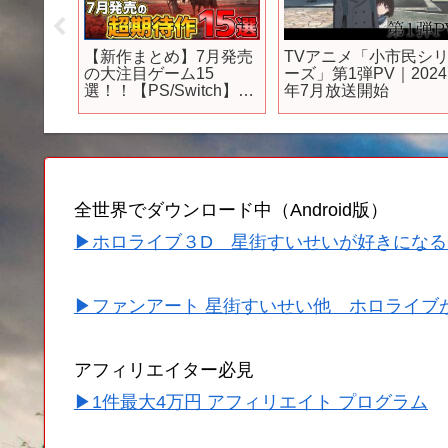
GAME
【新作まとめ】7月発売
TVアニメ「小市民シ
24
の大注目ゲーム15
ーズ」第1弾PV｜2024
選！！【PS/Switch】
年7月放送開始
【おすすめゲーム紹
介】
全世界でダウンロード中（Android版）
▶ホロライブ３D 星街すいせいが好きになる
▶ファンアート 星街すいせい他 ホロライブ
アフィリエイター必見
▶1件最大4万円 アフィリエイト プログラム