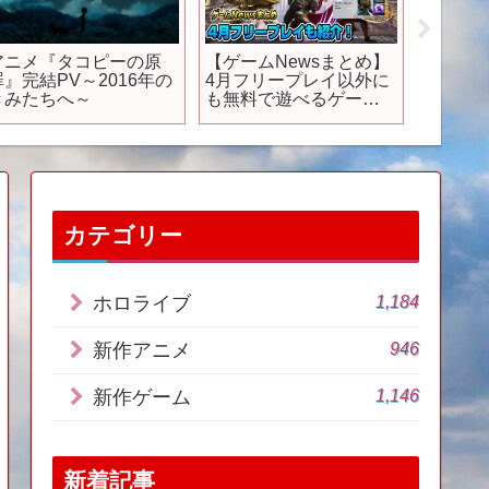
アニメ『タコピーの原
【ゲームNewsまとめ】
TVア
罪』完結PV～2016年の
4月フリープレイ以外に
件簿」
きみたちへ～
も無料で遊べるゲーム
2026
が大量！ ◯◯の新作登
場！ PS5/PS4 体験版
も！ ニンテンドースイ
ッチ XBOX
カテゴリー
1,184
ホロライブ
946
新作アニメ
1,146
新作ゲーム
新着記事