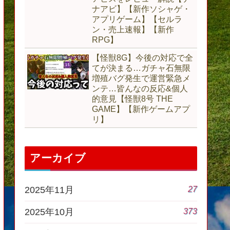
ナアビ】【新作ソシャゲ・
アプリゲーム】【セルラ
ン・売上速報】【新作
RPG】
【怪獣8G】今後の対応で全
てが決まる…ガチャ石無限
増殖バグ発生で運営緊急メ
ンテ…皆んなの反応&個人
的意見【怪獣8号 THE
GAME】【新作ゲームアプ
リ】
アーカイブ
27
2025年11月
373
2025年10月