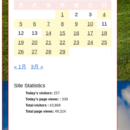
月
火
水
木
金
土
日
1
2
3
4
5
6
7
8
9
10
11
12
13
14
15
16
17
18
19
20
21
22
23
24
25
26
27
28
29
« 1月
3月 »
Site Statistics
Today's visitors:
257
Today's page views: :
339
Total visitors :
43,868
Total page views:
49,324