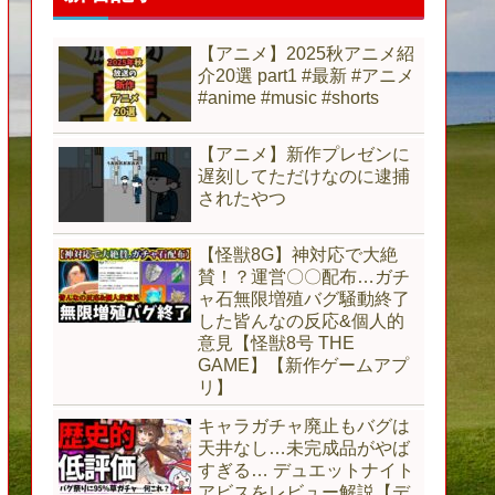
【アニメ】2025秋アニメ紹
介20選 part1 #最新 #アニメ
#anime #music #shorts
【アニメ】新作プレゼンに
遅刻してただけなのに逮捕
されたやつ
【怪獣8G】神対応で大絶
賛！？運営〇〇配布…ガチ
ャ石無限増殖バグ騒動終了
した皆んなの反応&個人的
意見【怪獣8号 THE
GAME】【新作ゲームアプ
リ】
キャラガチャ廃止もバグは
天井なし…未完成品がやば
すぎる… デュエットナイト
アビスをレビュー解説【デ