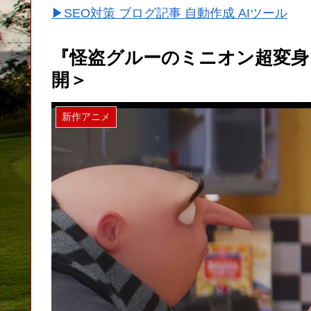
▶SEO対策 ブログ記事 自動作成 AIツール
『怪盗グルーのミニオン超変身』
開＞
新作アニメ