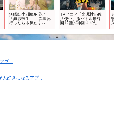
リ
無職転生2期OP②／
TVアニメ「水属性の魔
「無職転生Ⅱ ～異世界
法使い」激バトル最終
行ったら本気だす～」
回12話が神回すぎた
第2クール ノンクレジッ
件！涼様がヤバすぎ！
トオープニング／「オ
【女子会でトーク】
ン・ザ・フロントライ
ン」ヒトリエ
アプリ
が大好きになるアプリ