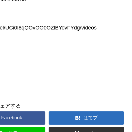
nel/UCi0I8qQOvOO0OZlBYovFYdg/videos
ェアする
Facebook
はてブ