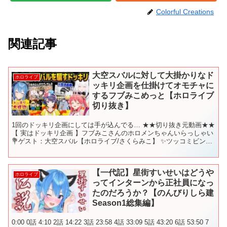
Colorful Creations
関連記事
大空スバルに対して大掛かりなド
ホロライブ
ッキリ企画を仕掛けてオモチャに
するフブみこめっと【ホロライブ
切り抜き】
1回のドッキリ企画にしては手が込んでる… ★★切り抜き元動画★★
【 実はドッキリ企画 】フブみこさんのホロメンちゃんいらっしゃい
💐ゲスト：大空スバル【ホロライブ/さくらみこ】 ✨ツッコミビンゴ
企画ドッキリ✨【ホロライブ / 星街すいせい ...
【一代記】星街すいせいはどうや
ホロライブ
ってインターンから正社員になっ
たのだろうか？【のんびりしら建
Season1総集編】
0:00 0話 4:10 2話 14:22 3話 23:58 4話 33:09 5話 43:20 6話 53:50 7