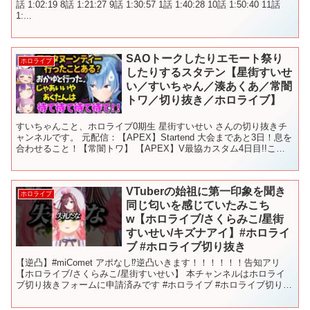
話 1:02:19 8話 1:21:27 9話 1:30:57 1話 1:40:28 10話 1:50:40 11話
1:...
SAOトークしたりエモート祭り
ホロライブ
したりするスタテン【星街すいせ
い／すいちゃん／湊あくあ／常闇
トワ／切り抜き／ホロライブ】
すいちゃんこと、ホロライブ0期生 星街すいせい さんの切り抜きチ
ャンネルです。 元配信：【APEX】Startend 大会まであと3日！息を
合わせること！【常闇トワ】 【APEX】V最協カスタム4日目!!この
３人で進む【 #Startend...
VTuberの始祖に第一印象を聞き
ホロライブ
同じ匂いを感じていたみこち
w【ホロライブ/さくらみこ/星街
すいせい/キズナアイ】#ホロライ
ブ #ホロライブ切り抜き
【逆凸】#miComet アポなし⁉逆凸いきます！！！！！！告知アリ
【ホロライブ/さくらみこ/星街すいせい】 本チャンネルはホロライ
ブ切り抜きフォームに申請済みです #ホロライブ #ホロライブ切り抜
き#hololive #shorts #h...