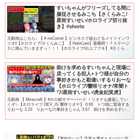
すいちゃんがフリーズしてる間に
ホロライブ
服従させるみこち【さくらみこ/
星街すいせい/ホロライブ切り抜
き】#shorts
元動画はこちら↓ 【 # miComet 】ビジネスで超おどるメイドインワ
リオ❗️【ホロライブ/さくらみこ】 【 HoloCure】最難関！？ステージ
５に挑んでいきますっ！！！【ホロライブ/白上フブキ】 #さくらみ
こ #星街すいせい #ホロ...
助けを求めるすいちゃんと現場に
ホロライブ
戻ってくる犯人+トワ様が自分の
事好きかもと勘違いするりおーな
【ホロライブ/響咲リオナ/常闇ト
ワ/星街すいせい/虎金妃笑虎】
元動画 【 Minecraft 】#ホロ鯖サマーパーク ！リオナも建築してい
くぞ✨【ホロライブ DEV_IS 響咲リオナ】 0:00 トワ様に緊張する
りおーな 2:23 りおーなの事好きじゃん 3:57 助けを求めるすいち
ゃん 6:09 ラ...
【夏街すいり】言葉を濁すもまつりに容