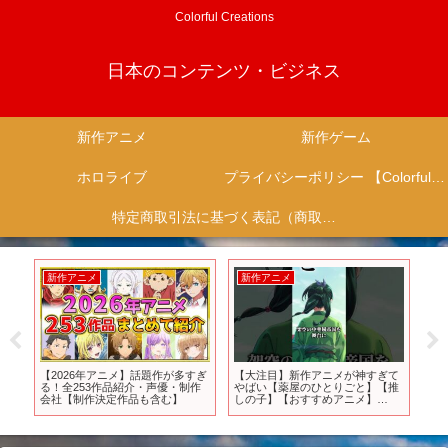
Colorful Creations
日本のコンテンツ・ビジネス
新作アニメ
新作ゲーム
ホロライブ
プライバシーポリシー 【Colorful Creation】
特定商取引法に基づく表記（商取引に関する開示）
新作アニメ
新作アニメ
新
ニメ
【2026年アニメ】話題作が多すぎ
【大注目】新作アニメが神すぎて
【
る
る！全253作品紹介・声優・制作
やばい【薬屋のひとりごと】【推
選！
4
会社【制作決定作品も含む】
しの子】【おすすめアニメ】
【2023秋アニメ】#shorts
の
テ