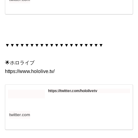
▼▼▼▼▼▼▼▼▼▼▼▼▼▼▼▼▼▼▼▼
🌟ホロライブ
https://www.hololive.tv/​​​
https://twitter.com/hololivetv
twitter.com