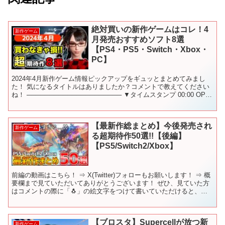
絶対買いの新作ゲームはコレ！4
新作ゲーム
月発売おすすめソフト8選
【PS4・PS5・Switch・Xbox・
PC】
2024年4月新作ゲーム情報ピックアップをギュッとまとめてみまし
た！ 気になるタイトルはありましたか？コメントで教えてください
ね！ ───────────────────── ▼タイムスタンプ 00:00 OP
00:15 RPG MAKE...
【最新作総まとめ】今後発売され
新作ゲーム
る超期待作50選!!【後編】
【PS5/Switch2/Xbox】
前編の動画はこちら！ ⇒ X(Twitter)フォローもお願いします！ ⇒ 概
要欄まで見ていただいてありがとうございます！ ぜひ、見ていた方
はコメントの際に「🐧」の絵文字をつけて書いていただけると、
「見てくれているんだな☺️」と幸せになれま...
【ブロスタ】Supercellが放つ新
新作ゲーム