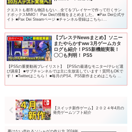
クエストも都市も物語もない…全てをプレイヤーで作って行くサン
ドボックスMMO！ Pax Deiの情報をまとめました。 ■Pax Dei公式サ
イト ■Pax Dei Steamページ ■チャンネル登録はこちら↓
■X（旧:Twitter）： ...
【プレステNewsまとめ】ソニー
新作ゲーム
またやらかすww 3月ゲームカタ
ログも紹介！PS5新機能実装！
〇〇も判明！ PS5
【PS5の重要動画プレイリスト】 【PS5の最適なモニター/テレビ選
び講座】 ■サブチャンネルでは主に生放送しています！質問もOKで
す！ ■Twitterはこちら！ ■毎月のPS4、PS5新作まとめはこちら 〇
使用しているBGM - - -...
【スイッチ新作ゲーム】２０２４年4月の
発売ゲームソフト紹介
夢はない売れるソシャゲの作り方 2024年