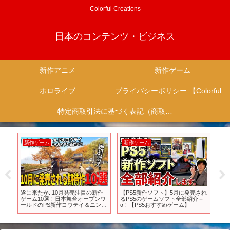
Colorful Creations
日本のコンテンツ・ビジネス
新作アニメ
新作ゲーム
ホロライブ
プライバシーポリシー 【Colorful Creation】
特定商取引法に基づく表記（商取引に関する開示）
ム
新作アニメ
新作ゲーム
新作ソフト】5月に発売され
TVアニメ『素材採取家の異世界旅
【おすすめスマホゲ
のゲームソフト全部紹介＋
行記』PV第１弾
面白い最新アプリゲー
S5おすすめゲーム】
ンスト/ダンダダン/ポ
ロ/プロセカ/リセマラ