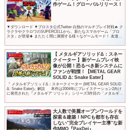
作ゲーム！グローバルリリース！
▼ダウンロード ▼ブロスタ公式Twitter 白熱のマルチプレイ対戦🔥 ク
ラクラやクラロワのSUPERCELLから、新たなスマホゲーム「ブロ
スタ」が登場🌵 またたく間に展開する様々なゲームモード！ 友達と
共戦するもよし、一人で戦うもよし。強...
【 メタルギアソリッドΔ：スネー
新作ゲーム
クイーター 】新ゲームプレイ映
像が公開！恐るべき新システムに
ファンが戦慄！【METAL GEAR
SOLID Δ: Snake Eater】
『 メタルギアソリッドΔ：スネークイーター (METAL GEAR SOLID
Δ: Snake Eater)』解説 本作は2004年にプレイステーション2向け
に発売された『メタルギア ソリッド』シリーズ3作目の「メタルギア
ソリッド ...
大人数で美麗オープンワールドを
新作ゲーム
探索＆建築！NPCも都市も存在
しない”完全プレイヤー主導”な新
作MMO『PaxDei』