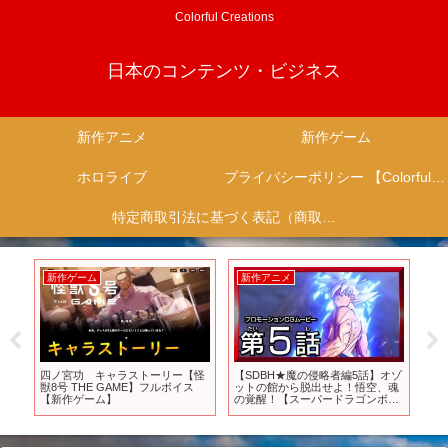
Colorful Creations
日本のコンテンツ・ビジネス
新作アニメ
新作ゲーム
ホロライブ
プライバシーポリシー 【Colorful Creation】
特定商取引法に基づく表記（商取引に関する開示）
新作ゲーム
新作アニメ
新
関
四ノ宮功 キャラストーリー【怪
【SDBH★魔の侵略者編5話】オゾ
【東
獣8号 THE GAME】フルボイス
ットの館から脱出せよ！悟空、魂
ム5
【新作ゲーム】
の覚醒！【スーパードラゴンボー
Proj
ルヒーローズ プロモーションCG
ムービー】