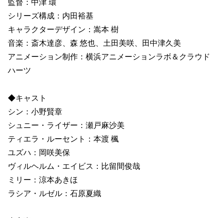
監督：中津 環
シリーズ構成：内田裕基
キャラクターデザイン：嵩本 樹
音楽：斎木達彦、森 悠也、土田美咲、田中津久美
アニメーション制作：横浜アニメーションラボ＆クラウド
ハーツ
◆キャスト
シン：小野賢章
シュニー・ライザー：瀬戸麻沙美
ティエラ・ルーセント：本渡 楓
ユズハ：岡咲美保
ヴィルヘルム・エイビス：比留間俊哉
ミリー：涼本あきほ
ラシア・ルゼル：石原夏織