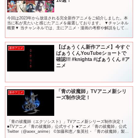
10選！
今回は2023年から放送される完全新作アニメをご紹介しました。本
当に私が見たいと感じたアニメを厳選しております。 ▼チャンネル
概要▼ 当チャンネルでは、主にアニメ・漫画の考察や解説をしてい
ます！ 考察や解説をしてほしいアニメ・漫画がありまし...
【ばぁうくん新作アニメ】今すぐ
新作アニメ
ばぁうくんYouTubeショートで
確認!!! #knighta #ばぁうくん #ア
ニメ
「青の祓魔師」TVアニメ新シリ
新作アニメ
ーズ制作決定！
「青の祓魔師（エクソシスト）」TVアニメ新シリーズ制作決定！
■TVアニメ「青の祓魔師」公式サイト ■アニメ「青の祓魔師」公式
Twitter（@aoex_anime） ©加藤和恵／集英社・「青の祓魔師」製作
委員会 #青エク #青の祓魔師