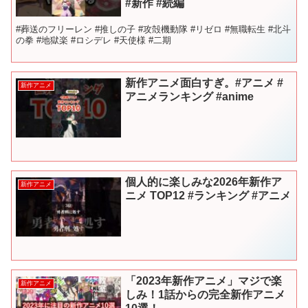
#新作 #続編
#葬送のフリーレン #推しの子 #攻殻機動隊 #リゼロ #無職転生 #北斗
の拳 #地獄楽 #ロシデレ #天使様 #二期
新作アニメ面白すぎ。#アニメ #
新作アニメ
アニメランキング #anime
個人的に楽しみな2026年新作ア
新作アニメ
ニメ TOP12 #ランキング #アニメ
「2023年新作アニメ」マジで楽
新作アニメ
しみ！1話からの完全新作アニメ