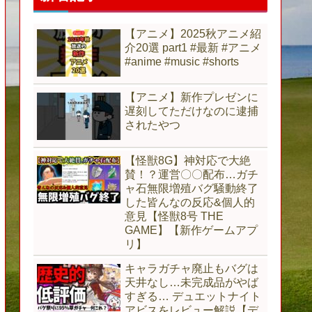
【アニメ】2025秋アニメ紹
介20選 part1 #最新 #アニメ
#anime #music #shorts
【アニメ】新作プレゼンに
遅刻してただけなのに逮捕
されたやつ
【怪獣8G】神対応で大絶
賛！？運営〇〇配布…ガチ
ャ石無限増殖バグ騒動終了
した皆んなの反応&個人的
意見【怪獣8号 THE
GAME】【新作ゲームアプ
リ】
キャラガチャ廃止もバグは
天井なし…未完成品がやば
すぎる… デュエットナイト
アビスをレビュー解説【デ