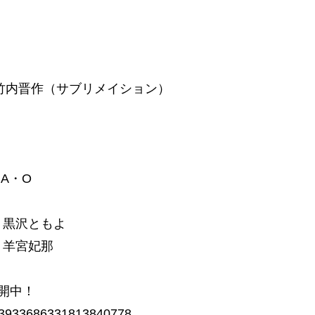
）、竹内晋作（サブリメイション）
、
A・O
、黒沢ともよ
、羊宮妃那
開中！
/13933686331813840778