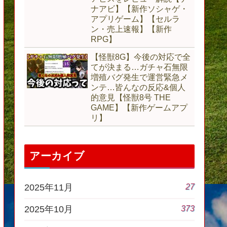
ナアビ】【新作ソシャゲ・
アプリゲーム】【セルラ
ン・売上速報】【新作
RPG】
【怪獣8G】今後の対応で全
てが決まる…ガチャ石無限
増殖バグ発生で運営緊急メ
ンテ…皆んなの反応&個人
的意見【怪獣8号 THE
GAME】【新作ゲームアプ
リ】
アーカイブ
27
2025年11月
373
2025年10月