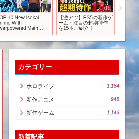
OP 10 New Isekai
【激アツ】PS5の新作ゲ
【調査
nime With
ーム・注目の超期待作
ン公式
verpowered Main
を15本ご紹介！
ーム。「
rotagonist
GAME
イした
【怪獣
ーム】
【レビ
カテゴリー
1,184
ホロライブ
946
新作アニメ
1,146
新作ゲーム
新着記事