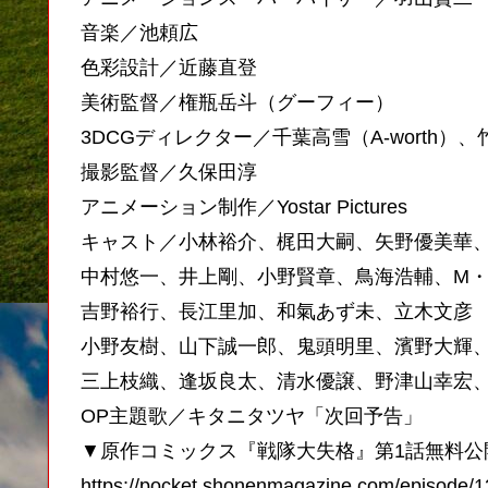
音楽／池頼広
色彩設計／近藤直登
美術監督／権瓶岳斗（グーフィー）
3DCGディレクター／千葉高雪（A-worth
撮影監督／久保田淳
アニメーション制作／Yostar Pictures
キャスト／小林裕介、梶田大嗣、矢野優美華
中村悠一、井上剛、小野賢章、鳥海浩輔、M・
吉野裕行、長江里加、和氣あず未、立木文彦
小野友樹、山下誠一郎、鬼頭明里、濱野大輝
三上枝織、逢坂良太、清水優譲、野津山幸宏
OP主題歌／キタニタツヤ「次回予告」
▼原作コミックス『戦隊大失格』第1話無料公
https://pocket.shonenmagazine.com/episode