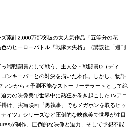
累計2,000万部突破の大人気作品『五等分の花
異色のヒーローバトル『戦隊大失格』（講談社「週刊
下っ端戦闘員として戦う、主人公・戦闘員D（ディ
ラゴンキーパーとの対決を描いた本作。しかし、物語
ファンから＜予測不能なストーリーテラー＞として絶
迫力の映像美で世界中に熱狂を巻き起こしたTVアニ
き』を手掛け、実写映画『黒執事』でもメガホンを取るヒッ
クナイツ』シリーズなど圧倒的な映像美で世界が注目
icturesが制作。圧倒的な映像と迫力、そして予想不能