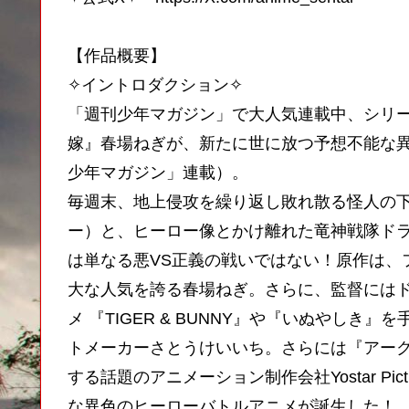
【作品概要】
✧イントロダクション✧
「週刊少年マガジン」で大人気連載中、シリーズ
嫁』春場ねぎが、新たに世に放つ予想不能な
少年マガジン」連載）。
毎週末、地上侵攻を繰り返し敗れ散る怪人の
ー）と、ヒーロー像とかけ離れた竜神戦隊ド
は単なる悪VS正義の戦いではない！原作は、
大な人気を誇る春場ねぎ。さらに、監督にはド
メ 『TIGER & BUNNY』や『いぬやし
トメーカーさとうけいいち。さらには『アー
する話題のアニメーション制作会社Yostar P
な異色のヒーローバトルアニメが誕生した！