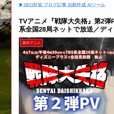
▶SEO対策 ブログ記事 自動作成 AIツール
TVアニメ『戦隊大失格』第2弾PV
系全国28局ネットで放送／デ
新作アニメ