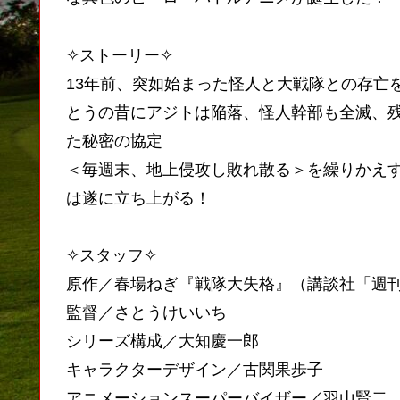
✧ストーリー✧
13年前、突如始まった怪人と大戦隊との存亡
とうの昔にアジトは陥落、怪人幹部も全滅、
た秘密の協定
＜毎週末、地上侵攻し敗れ散る＞を繰りかえ
は遂に立ち上がる！
✧スタッフ✧
原作／春場ねぎ『戦隊大失格』（講談社「週
監督／さとうけいいち
シリーズ構成／大知慶一郎
キャラクターデザイン／古関果歩子
アニメーションスーパーバイザー／羽山賢二