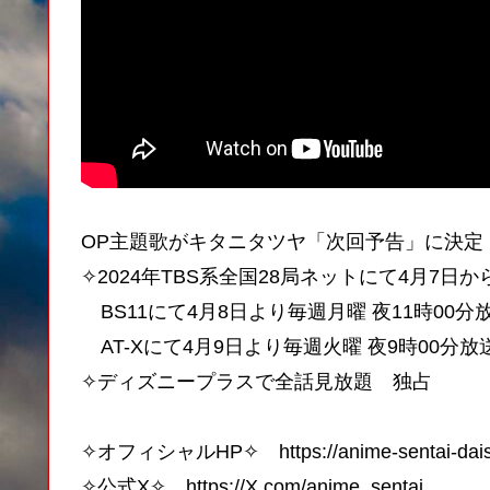
OP主題歌がキタニタツヤ「次回予告」に決定
✧2024年TBS系全国28局ネットにて4月7日
BS11にて4月8日より毎週月曜 夜11時00分
AT-Xにて4月9日より毎週火曜 夜9時00分放
✧ディズニープラスで全話見放題 独占
✧オフィシャルHP✧ https://anime-sentai-dais
✧公式X✧ https://X.com/anime_sentai