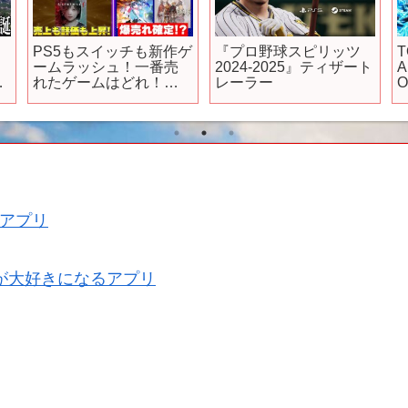
PS5もスイッチも新作ゲ
『プロ野球スピリッツ
T
ームラッシュ！一番売
2024-2025』ティザート
A
シ
れたゲームはどれ！？
レーラー
O
来週はゴーストオブヨ
P
.
ウテイとマリオギャラ
クシー、どっちが売れ
る！？【週間ゲーム売
上ランキング】
アプリ
が大好きになるアプリ