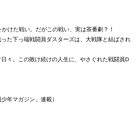
をかけた戦い。だがこの戦い、実は茶番劇？！
残った下っ端戦闘員ダスターズは、大戦隊と結ばされ
す日々。この敗け続けの人生に、やさぐれた戦闘員D
刊少年マガジン」連載）