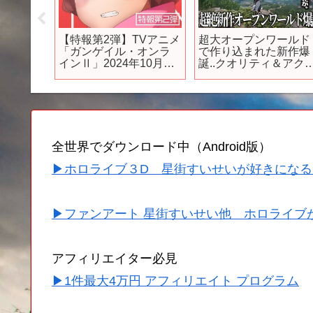
EMAKE
【特報第2弾】TVアニメ
超大オープンワールド
「ガンゲイル・オンラ
で作り込まれた新作爆
]
インⅡ」2024年10月よ
誕..クオリティ＆アク
り放送決定！
ョンもかなりのクオリ
ティで凄いが注意点も.
無料で課金もいらない
新作は日本で成功でき
るか【風燕伝：Where
Winds Meet】
全世界でダウンロード中（Android版）
▶ホロライブ３D 星街すいせいが好きになる
▶ファンアート 星街すいせい他 ホロライブ
アフィリエイター必見
▶1件最大4万円 アフィリエイト プログラム