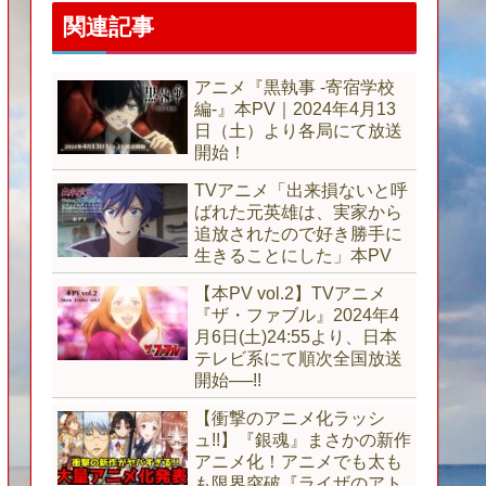
関連記事
アニメ『黒執事 -寄宿学校
編-』本PV｜2024年4月13
日（土）より各局にて放送
開始！
TVアニメ「出来損ないと呼
ばれた元英雄は、実家から
追放されたので好き勝手に
生きることにした」本PV
【本PV vol.2】TVアニメ
『ザ・ファブル』2024年4
月6日(土)24:55より、日本
テレビ系にて順次全国放送
開始──!!
【衝撃のアニメ化ラッシ
ュ!!】『銀魂』まさかの新作
アニメ化！アニメでも太も
も限界突破『ライザのアト