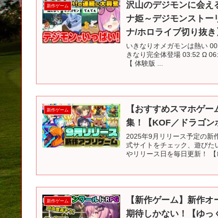
沢山のデジモンに会え
新作ゲーム
ナ姫～デジモンストー
ナ/ホロライブ切り抜き
いきなりオメガモンは熱い 00:00
きなり完全体登場 03:52 Ω 
【 体験版 ...
【おすすめスマホゲーム
新作ゲーム
集！【KOF／ドラゴ
2025年9月リリース予定の
式サイトをチェック、遊びた
やリリース日を毎日更新！ 【
【新作ゲーム】新作オー
新作ゲーム
期待しかない！【ゆっ