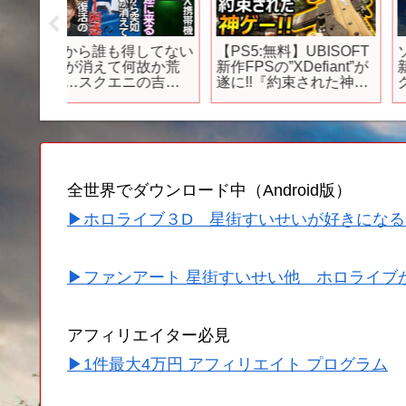
ホゲー
⚔️10月の新作アニメ異
ゲーマー終了…2月に
い最新
世界冒険の完全新作フ
売する大注目の新作ゲ
選【モン
ルコレクション、超大
ーム10選
/ポケポ
量配信中！「ログ・ホ
【PS4|5/Switchおすす
セカ/リセ
ライズン 円卓崩壊」
めゲーム】
全世界でダウンロード中（Android版）
▶ホロライブ３D 星街すいせいが好きになる
▶ファンアート 星街すいせい他 ホロライブ
アフィリエイター必見
▶1件最大4万円 アフィリエイト プログラム