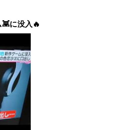
ム👾に没入🔥