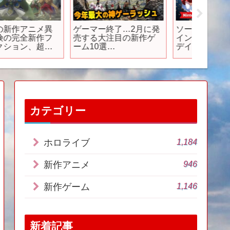
話題のサバイバルMMO
TVアニメ『29歳独身中
【調査
＆オンライン協力TPS
堅冒険者の日常』PV第1
枠。そ
がリリース日決定！美
弾
った「
麗アクション×コマンド
な意味
RPGな最新作が発表な
件…【
ど
ップな件
ム】【
【ソシ
リ】
カテゴリー
1,184
ホロライブ
946
新作アニメ
1,146
新作ゲーム
新着記事