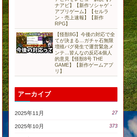
ナアビ】【新作ソシャゲ・
アプリゲーム】【セルラ
ン・売上速報】【新作
RPG】
【怪獣8G】今後の対応で全
てが決まる…ガチャ石無限
増殖バグ発生で運営緊急メ
ンテ…皆んなの反応&個人
的意見【怪獣8号 THE
GAME】【新作ゲームアプ
リ】
アーカイブ
27
2025年11月
373
2025年10月