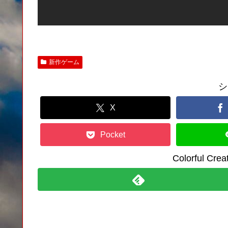
新作ゲーム
シ
X
Pocket
Colorful C