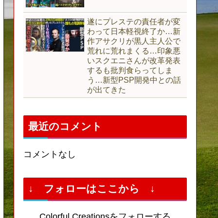
遂にプレステの責任者が変
わって日本軽視終了か…新
作アサクリが黒人主人公で
荒れに荒れまくる…印象悪
いスクエニさんが改革発表
するも批判食らってしま
う…新型PSP開発中との話
が出てきた
最近のコメント
コメントなし
↓ フォローはここから ↓
Colorful Creationsをフォローする