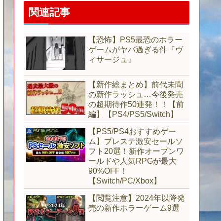
関連記事
【恐怖】PS5最恐のホラー
ゲームがヤバ過ぎる件『ヴ
ィサージュ』
【新作総まとめ】前代未聞
の新作ラッシュ…今後発売
の超期待作50連発！！【前
編】【PS4/PS5/Switch】
【PS5/PS4おすすめゲー
ム】プレステ激安セールソ
フト20選！新作オープンワ
ールドや人気RPGが最大
90%OFF！
【Switch/PC/Xbox】
【閲覧注意】2024年以降発
売の新作ホラーゲーム9選