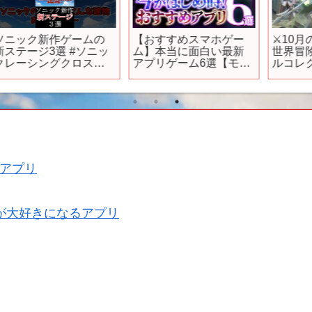
発
ソードアート・オンラ
『新作アニメ「神様に
イン フラクチュアード
なった日」プロローグ
デイドリーム [Nintendo
特番 ～Keyと麻枝 准に
Direct ソフトメーカーラ
よる感動のキセキ～』
インナップ 2024.2.21]
予告映像
アプリ
が大好きになるアプリ