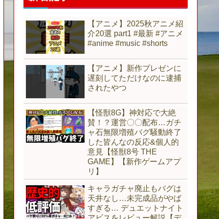
【アニメ】2025秋アニメ紹
介20選 part1 #最新 #アニメ
#anime #music #shorts
【アニメ】新作プレゼンに
遅刻してただけなのに逮捕
されたやつ
【怪獣8G】神対応で大絶
賛！？運営〇〇配布…ガチ
ャ石無限増殖バグ騒動終了
した皆んなの反応&個人的
意見【怪獣8号 THE
GAME】【新作ゲームアプ
リ】
キャラガチャ廃止もバグは
天井なし…未完成品がやば
すぎる… デュエットナイト
アビスをレビュー解説【デ