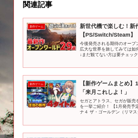
関連記事
新世代機で楽しむ！新
新作ゲーム
【PS/Switch/Steam】
今後発売される期待のオープ
広大な世界を旅してみては如
↓まだ観てない方は要チェック
【新作ゲームまとめ】1
新作ゲーム
「来月これしよ！」
セガとアトラス、セガが販売
を一挙ご紹介！ 【1月発売予
ナ４ ザ・ゴールデン（リマスタ