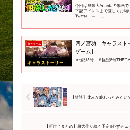
今回は無限大Anantaの動画です！
下記アドレスまで宜しくお願いしま
Twitter → ...
四ノ宮功 キャラストー
新作ゲーム
ゲーム】
＃怪獣8号 ＃怪獣8号THEGAME 0
【雑談】休みが終わったみたいで
【新作全まとめ】超大作が続々予定!!必ずチェ