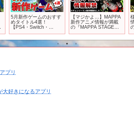
G
5月新作ゲームのおすす
【マジかよ…】MAPPA
めタイトル4選！
新作アニメ情報が満載
h
【PS4・Switch・
の『MAPPA STAGE
XboxOne・PC】
2023』で解禁された新
介
NE
情報がまさかすぎた…
S
【アニメ】【チェンソ
ーマン】【アリスとテ
レスのまぼろし工場】
アプリ
が大好きになるアプリ