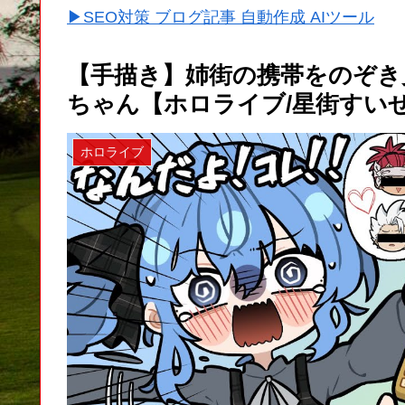
▶SEO対策 ブログ記事 自動作成 AIツール
【手描き】姉街の携帯をのぞき
ちゃん【ホロライブ/星街すいせ
ホロライブ