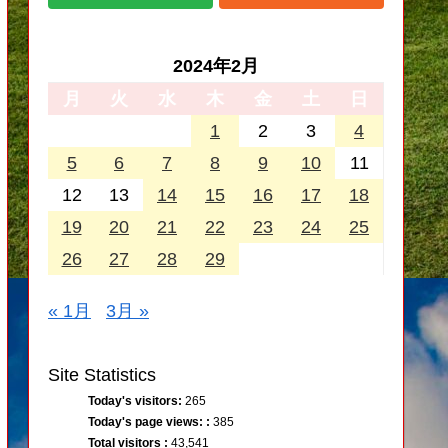
2024年2月
月
火
水
木
金
土
日
1
2
3
4
5
6
7
8
9
10
11
12
13
14
15
16
17
18
19
20
21
22
23
24
25
26
27
28
29
« 1月
3月 »
Site Statistics
Today's visitors:
265
Today's page views: :
385
Total visitors :
43,541