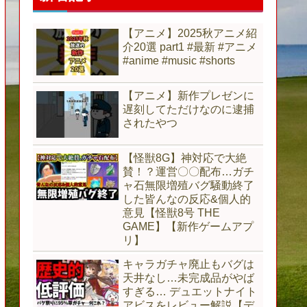
【アニメ】2025秋アニメ紹
介20選 part1 #最新 #アニメ
#anime #music #shorts
【アニメ】新作プレゼンに
遅刻してただけなのに逮捕
されたやつ
【怪獣8G】神対応で大絶
賛！？運営〇〇配布…ガチ
ャ石無限増殖バグ騒動終了
した皆んなの反応&個人的
意見【怪獣8号 THE
GAME】【新作ゲームアプ
リ】
キャラガチャ廃止もバグは
天井なし…未完成品がやば
すぎる… デュエットナイト
アビスをレビュー解説【デ