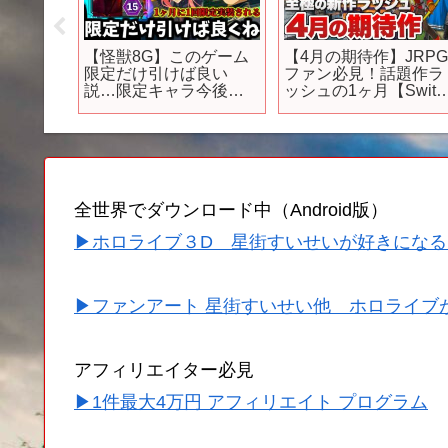
新作ゲ
【怪獣8G】このゲーム
【4月の期待作】JRP
MMD真
限定だけ引けば良い
ファン必見！話題作ラ
よ
説…限定キャラ今後ど
ッシュの1ヶ月【Switc
坂中オル】
うなる？実装ペースっ
/ PS5 / PS4 / Xbox
て…正直〇〇の人は注
Series X|S / XBOX O
意【怪獣8号 THE
/ PC】
GAME】【新作ゲームア
プリ】
全世界でダウンロード中（Android版）
▶ホロライブ３D 星街すいせいが好きになる
▶ファンアート 星街すいせい他 ホロライブ
アフィリエイター必見
▶1件最大4万円 アフィリエイト プログラム