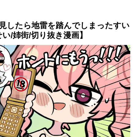
見したら地雷を踏んでしまったすい
い/姉街/切り抜き漫画】