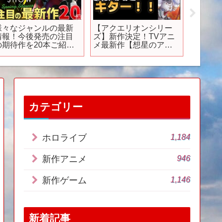
様々なジャンルの最新
【アクエリオンシリー
【アニ
情報！今後発売の注目
ズ】新作決定！TVアニ
月1日~
の期待作を20本ご紹
メ最新作【想星のアク
たアニ
！【Future Games
エリオン Myth of
報！！ 
how 2024】
Emotions】
#anime 
カテゴリー
1,184
ホロライブ
946
新作アニメ
1,146
新作ゲーム
新着記事