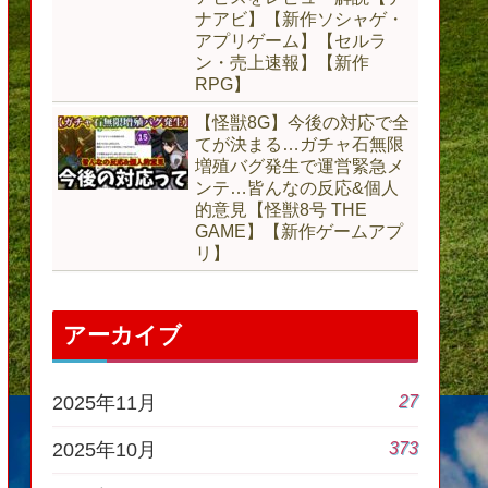
ナアビ】【新作ソシャゲ・
アプリゲーム】【セルラ
ン・売上速報】【新作
RPG】
【怪獣8G】今後の対応で全
てが決まる…ガチャ石無限
増殖バグ発生で運営緊急メ
ンテ…皆んなの反応&個人
的意見【怪獣8号 THE
GAME】【新作ゲームアプ
リ】
アーカイブ
27
2025年11月
373
2025年10月