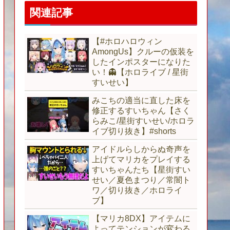
関連記事
【#ホロハロウィン
AmongUs】クルーの仮装を
したインポスターになりた
い！👻【ホロライブ / 星街
すいせい】
みこちの適当に直した床を
修正するすいちゃん【さく
らみこ/星街すいせい/ホロラ
イブ切り抜き】#shorts
アイドルらしからぬ奇声を
上げてマリカをプレイする
すいちゃんたち【星街すい
せい／夏色まつり／常闇ト
ワ／切り抜き／ホロライ
ブ】
【マリカ8DX】アイテムに
よってテンションが変わる