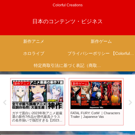
Colorful Creations
日本のコンテンツ・ビジネス
新作アニメ
新作ゲーム
ホロライブ
プライバシーポリシー 【Colorful Creation】
特定商取引法に基づく表記（商取引に関する開示）
新作アニメ
新作ゲーム
新
異常
ガチで面白い2023年秋アニメ超厳
FATAL FURY: CotW ｜Characters
【
べ
選の新作7作品が歴代最高クラス
Trailer｜Japanese Vas
新
の名作揃いで強烈すぎる【2023年
紹
アニメ】【おすすめアニメ】【薬
ア
屋のひとりごと】【葬送のフリー
レン】【シャンフロ】【ひきこま
り吸血姫】