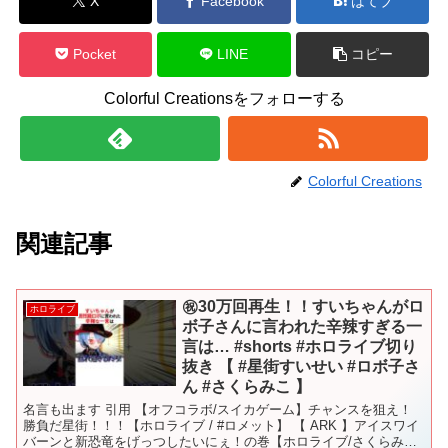
X
Facebook
はてブ
Pocket
LINE
コピー
Colorful Creationsをフォローする
Colorful Creations
関連記事
㊗️30万回再生！！すいちゃんがロ
ホロライブ
ボ子さんに言われた辛辣すぎる一
言は… #shorts #ホロライブ切り
抜き 【 #星街すいせい #ロボ子さ
ん #さくらみこ 】
名言も出ます 引用 【オフコラボ/スイカゲーム】チャンスを狙え！
勝負だ星街！！！【ホロライブ / #ロメット】 【 ARK 】アイスワイ
バーンと新恐竜をげっつしたいにぇ！の巻【ホロライブ/さくらみ