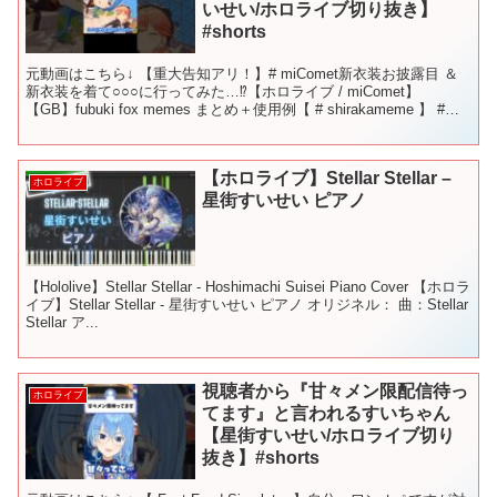
いせい/ホロライブ切り抜き】
#shorts
元動画はこちら↓ 【重大告知アリ！】# miComet新衣装お披露目 ＆
新衣装を着て○○○に行ってみた…⁉【ホロライブ / miComet】
【GB】fubuki fox memes まとめ＋使用例【 # shirakameme 】 #
さ...
【ホロライブ】Stellar Stellar –
ホロライブ
星街すいせい ピアノ
【Hololive】Stellar Stellar - Hoshimachi Suisei Piano Cover 【ホロラ
イブ】Stellar Stellar - 星街すいせい ピアノ オリジネル： 曲：Stellar
Stellar ア...
視聴者から『甘々メン限配信待っ
ホロライブ
てます』と言われるすいちゃん
【星街すいせい/ホロライブ切り
抜き】#shorts