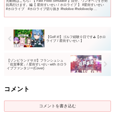
元動画はこちら↓ 【 Fast Food Simulator 】自分、ワンオペですが対
抗馬行けます。編【 星街すいせい / ホロライブ 】 #星街すいせい
#ホロライブ #ホロライブ切り抜き #hololive #hololiveclip ...
【Golf it!】ゴルフ経験０日です⛳【ホロ
ライブ / 星街すいせい 】
【ゾンビランドサガ】フランシュシュ
「佐賀事変」/ 星街すいせい with ホロラ
イブファンタジー(Cover)
コメント
コメントを書き込む