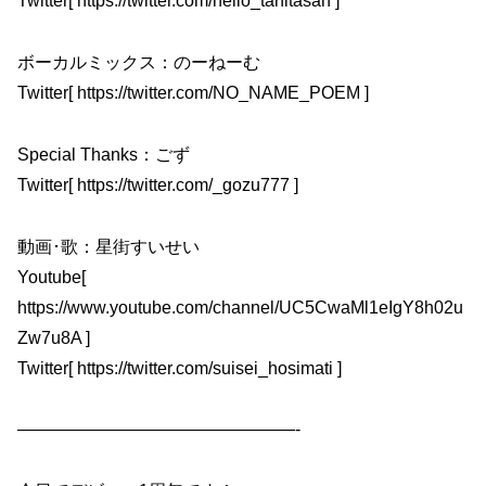
Twitter[ https://twitter.com/hello_tanitasan ]
ボーカルミックス：のーねーむ
Twitter[ https://twitter.com/NO_NAME_POEM ]
Special Thanks：ごず
Twitter[ https://twitter.com/_gozu777 ]
動画･歌：星街すいせい
Youtube[
https://www.youtube.com/channel/UC5CwaMl1eIgY8h02u
Zw7u8A ]
Twitter[ https://twitter.com/suisei_hosimati ]
————————————————-