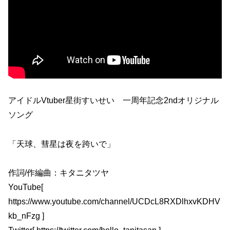
アイドルVtuber星街すいせい 一周年記念2ndオリジナル
ソング
「天球、彗星は夜を跨いで」
作詞/作編曲：キタニタツヤ
YouTube[
https://www.youtube.com/channel/UCDcL8RXDlhxvKDHV
kb_nFzg ]