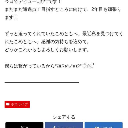
今日でデビュー1周年です！
まだまだ通過点！目指すところに向けて、2年目も頑張り
ます！
ずっと追ってくれていたこめともへ、最近私を見つけてく
れたこめともへ、感謝の気持ちを込めて。
どうかこれからもよろしくお願いします。
僕らは繋がっているから*ଘ(੭๑❛ᴗ❛๑)੭* ੈ✩‧₊˚
————————————————-
ホロライブ
シェアする