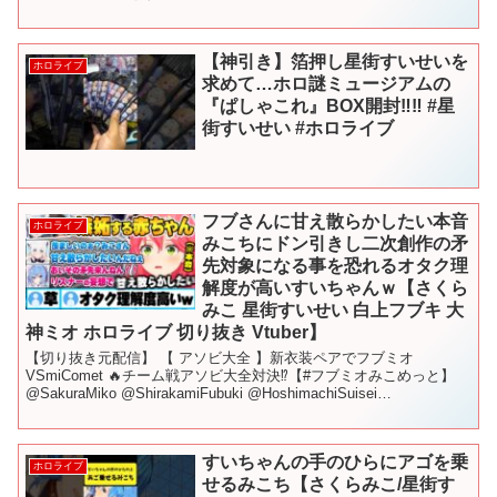
こ】 【アニメ】人間では出ない異常な数値 【...
【神引き】箔押し星街すいせいを
ホロライブ
求めて…ホロ謎ミュージアムの
『ぱしゃこれ』BOX開封‼︎‼︎ #星
街すいせい #ホロライブ
フブさんに甘え散らかしたい本音
ホロライブ
みこちにドン引きし二次創作の矛
先対象になる事を恐れるオタク理
解度が高いすいちゃんｗ【さくら
みこ 星街すいせい 白上フブキ 大
神ミオ ホロライブ 切り抜き Vtuber】
【切り抜き元配信】 【 アソビ大全 】新衣装ペアでフブミオ
VSmiComet 🔥チーム戦アソビ大全対決⁉【#フブミオみこめっと】
@SakuraMiko @ShirakamiFubuki @HoshimachiSuisei
@OokamiM...
すいちゃんの手のひらにアゴを乗
ホロライブ
せるみこち【さくらみこ/星街す