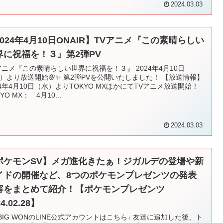
2024.03.03
2024年4月10日ONAIR】TVアニメ『この素晴らしい
界に祝福を！３』第2弾PV
アニメ『この素晴らしい世界に祝福を！３』 2024年4月10日
）より放送開始🌸✨ 第2弾PVを公開いたしました！ 【放送情報】
24年4月10日（水）よりTOKYO MXほかにてTVアニメ放送開始！
YO MX： 4月10...
2024.03.03
ポケモンSV】メガ進化きたぁ！ジガルデの登場や新
イドの開催など、8つのポケモンプレゼンツの発表
容をまとめて紹介！【ポケモンプレゼンツ
24.02.28】
GBIG WONのLINE公式アカウントはこちら↓ 友達に追加した後、ト