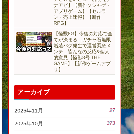
ナアビ】【新作ソシャゲ・
アプリゲーム】【セルラ
ン・売上速報】【新作
RPG】
【怪獣8G】今後の対応で全
てが決まる…ガチャ石無限
増殖バグ発生で運営緊急メ
ンテ…皆んなの反応&個人
的意見【怪獣8号 THE
GAME】【新作ゲームアプ
リ】
アーカイブ
27
2025年11月
373
2025年10月