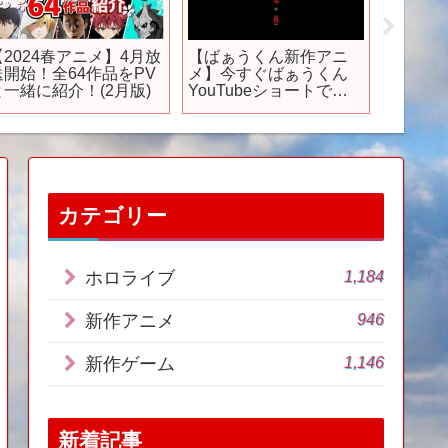
【2024春アニメ】4月放
【ばぁうくん新作アニ
【おす
送開始！全64作品をPV
メ】今すぐばぁうくん
ム】本
と一緒に紹介！(2月版)
YouTubeショートで確
アプリ
認!!! #knighta #ばぁうく
ポケ/ぽ
ん #アニメ
き者の詩
カテゴリー
1,184
ホロライブ
946
新作アニメ
1,146
新作ゲーム
新着記事