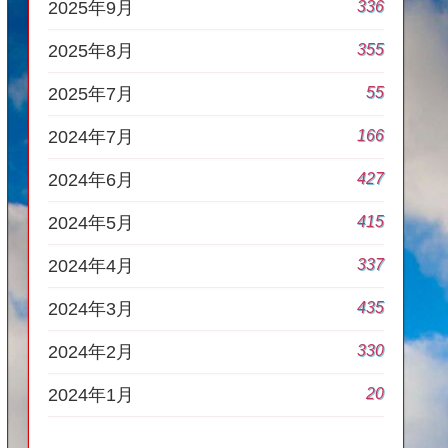
336
2025年9月
355
2025年8月
55
2025年7月
166
2024年7月
427
2024年6月
415
2024年5月
337
2024年4月
435
2024年3月
330
2024年2月
20
2024年1月