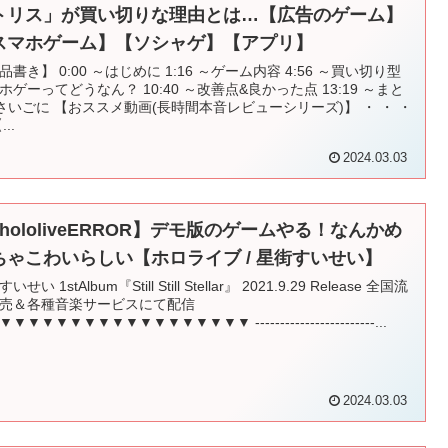
トリス」が買い切りな理由とは…【広告のゲーム】
スマホゲーム】【ソシャゲ】【アプリ】
品書き】 0:00 ～はじめに 1:16 ～ゲーム内容 4:56 ～買い切り型
ホゲーってどうなん？ 10:40 ～改善点&良かった点 13:19 ～まと
さいごに 【おススメ動画(長時間本音レビューシリーズ)】 ・ ・ ・
...
2024.03.03
#hololiveERROR】デモ版のゲームやる！なんかめ
ちゃこわいらしい【ホロライブ / 星街すいせい】
いせい 1stAlbum『Still Still Stellar』 2021.9.29 Release 全国流
売＆各種音楽サービスにて配信
▼▼▼▼▼▼▼▼▼▼▼▼▼▼▼▼▼ ------------------------...
2024.03.03