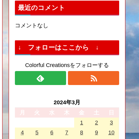
最近のコメント
コメントなし
↓ フォローはここから ↓
Colorful Creationsをフォローする
2024年3月
月
火
水
木
金
土
日
1
2
3
4
5
6
7
8
9
10