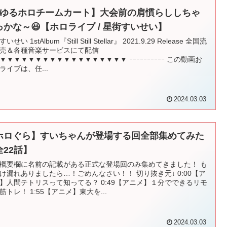
#ゆるホロチームカート】大会前の肩慣らししちゃ
っかな～😃【ホロライブ / 星街すいせい】
いせい 1stAlbum『Still Still Stellar』 2021.9.29 Release 全国流
売＆各種音楽サービスにて配信
▼▼▼▼▼▼▼▼▼▼▼▼▼▼▼▼▼▼ ｰｰｰｰｰｰｰｰｰｰ この動画お
ライブは、任...
2024.03.03
ホロぐら】すいちゃんが登場する回全部集めてみた
全22話】
概要欄に名前の記載がある正式な登場回のみ集めてきました！ も
け漏れありましたら…！ごめんなさい！！ 切り抜き元↓ 0:00【ア
】人間テトリスって知ってる？ 0:49【アニメ】１分でできるリモ
筋トレ！ 1:55【アニメ】東大を...
2024.03.03