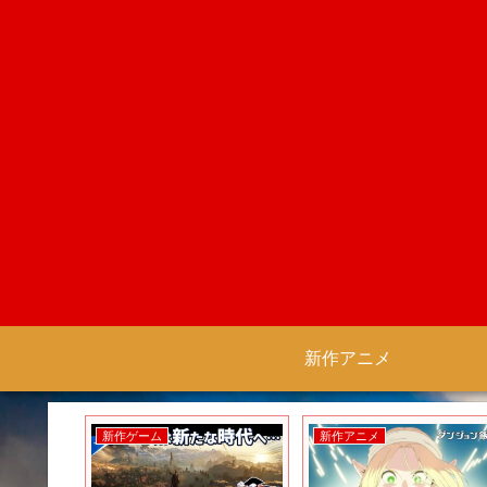
新作アニメ
新作ゲーム
新作アニメ