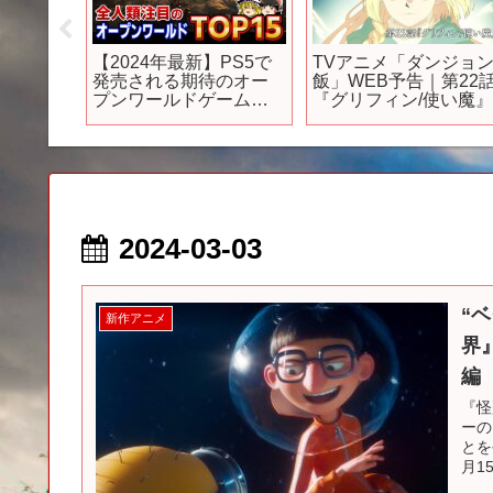
全新作制
【2024年最新】PS5で
TVアニメ「ダンジョ
発売される期待のオー
飯」WEB予告｜第22
プンワールドゲーム
『グリフィン/使い魔
TOP15【ランキング、
新作/期待作/注目作、神
ゲー/領解、おすすめゲ
ーム情報、ゆっくり解
説】
2024-03-03
“
新作アニメ
界
編
『怪
ーの
とを
月1