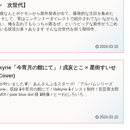
ン 次世代】
後なんとポケモンから新作発表が出て、爆発的な注目を集めた
 そして、実はニンテンドーダイレクトで紹介されてないながらも
い、俺を忘れてもらっちゃ困るぜ」というビッグな新作がうごめ
いる状況が多々あります そんな次世代を担う期待作...
2024.03.10
lkyrie「今宵月の館にて」 / 戌亥とこ × 星街すいせ
Cover)
が叶いました🍹☄ あんさんぶるスターズ! 「アルバムシリーズ
kyrie」収録 🕯今宵月の館にて / Valkyrie 🕯インスト制作 / 安芸章太郎
MIX / pale blue dot 様 🕯映像 / とーわ(しろいろ...
2024.03.10