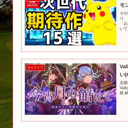
モ
その
り、
「お
いて
Va
ホロライブ
い(
念願
Val
様 