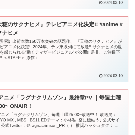
2024.03.10
天穂のサクナヒメ』テレビアニメ化決定!! #anime #
クナヒメ
界累計出荷本数150万本突破の話題作、 『天穂のサクナヒメ』が
ビアニメ化決定!! 2024年、テレ東系列にて放送!! サクナヒメの世
を感じられる"動くティザービジュアル”が公開!! 是非、ご注目下
! ＜STAFF＞ 原作：...
2024.03.10
Vアニメ「ラグナクリムゾン」最終章PV ｜毎週土曜
:00~ ONAIR！
アニメ「ラグナクリムゾン」毎週土曜25:00~放送中！ 放送局：
KYO MX , MBS , BS11 EDテーマ：小林私｢空に標結う｣ 公式サイ
公式Twitter：＠ragnacrimson_PR（ ） 推奨ハッシュタグ： ...