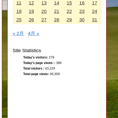
11
12
13
14
15
16
17
18
19
20
21
22
23
24
25
26
27
28
29
30
31
« 2月
4月 »
Site Statistics
Today's visitors:
279
Today's page views: :
386
Total visitors :
43,229
Total page views:
48,309