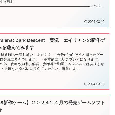
生き残れ！
――――――――――――――――――――――――― ＜2023
降に発売するジャンル別...
2024.03.10
 Aliens: Dark Descent 実況 エイリアンの新作ゲ
ムを遊んでみます
 概要欄の一読お願いします 》》 ・自分が面白そうと思ったゲー
自分流に遊んでいます。 ・基本的には初見プレイになります。
の為、攻略や効率、解説、参考等の動画チャンネルではありませ
 ・過度なネタバレは控えてください。善意によ...
2024.03.10
PS新作ゲーム】２０２４年４月の発売ゲームソフト
介