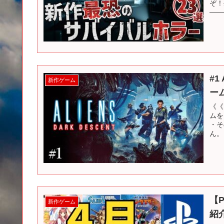
ぞ！
――
年以
#1
新作ゲーム
ー
《《
ムを
・そ
ん。
【
新作ゲーム
紹