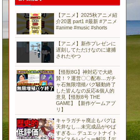
【アニメ】2025秋アニメ紹
介20選 part1 #最新 #アニメ
#anime #music #shorts
【アニメ】新作プレゼンに
遅刻してただけなのに逮捕
されたやつ
【怪獣8G】神対応で大絶
賛！？運営〇〇配布…ガチ
ャ石無限増殖バグ騒動終了
した皆んなの反応&個人的
意見【怪獣8号 THE
GAME】【新作ゲームアプ
リ】
キャラガチャ廃止もバグは
天井なし…未完成品がやば
すぎる… デュエットナイト
アビスをレビュー解説【デ