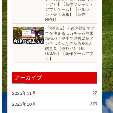
ナアビ】【新作ソシャゲ・
アプリゲーム】【セルラ
ン・売上速報】【新作
RPG】
【怪獣8G】今後の対応で全
てが決まる…ガチャ石無限
増殖バグ発生で運営緊急メ
ンテ…皆んなの反応&個人
的意見【怪獣8号 THE
GAME】【新作ゲームアプ
リ】
アーカイブ
27
2025年11月
373
2025年10月