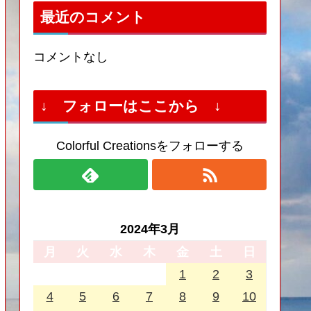
最近のコメント
コメントなし
↓ フォローはここから ↓
Colorful Creationsをフォローする
2024年3月
月
火
水
木
金
土
日
1
2
3
4
5
6
7
8
9
10