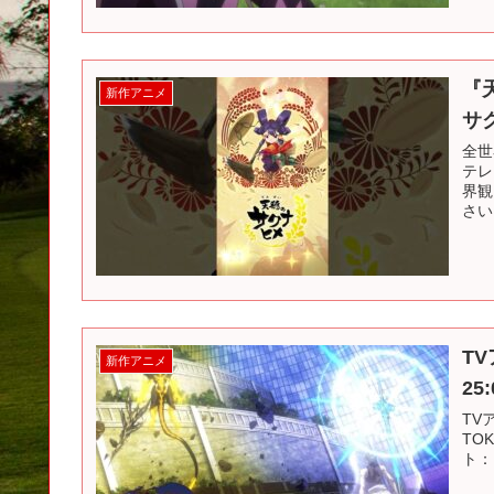
『
新作アニメ
サ
全世
テレ
界観
さい!
T
新作アニメ
25
TV
TO
ト： 