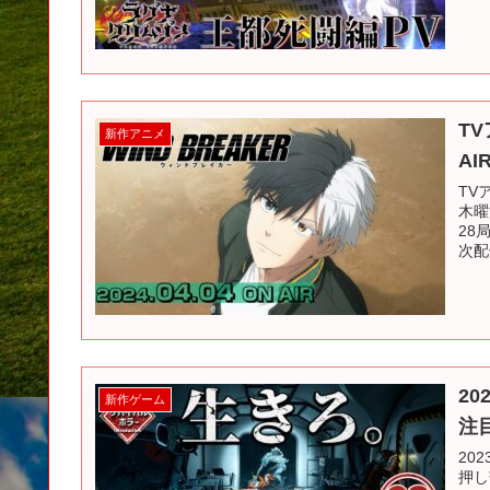
TV
新作アニメ
AI
TV
木曜
28
次配
2
新作ゲーム
注
20
押し