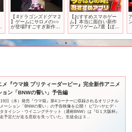
【 #ドラゴンズドグマ２
【おすすめスマホゲー
】ゲームにサロメの○○
ム】本当に面白い新作
メ
が登場⁉すごすぎ新作フ
アプリゲーム7選【ぼざ
#
ァンタジーオープンワ
ろ/ペルソナ5/ゾンサガ/
メ
ールドへようこそ【で
リセマラ】
すわ～】
ニメ『ウマ娘 プリティーダービー』完全新作アニメ
ション「BNWの誓い」予告編
月19日（水）発売『ウマ箱』第4コーナーに収録されるオリジナル
メーション「BNWの誓い」の予告映像を公開！ ビワハヤヒデ・
タタイシン・ウイニングチケット（通称BNW）は『G１大阪杯』
走予定だが走る意欲を失っていた。生徒会は３...