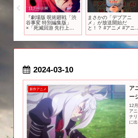
ソシャ
『劇場版 呪術廻戦「渋
まさかの「デブアニ
苦戦…
谷事変 特別編集版」
メ」が放送開始だ
ーランキ
×「死滅回游 先行上
と！？ #アニメ #アニ
輝いたの
映」』プロモーション
紹介 #アニメレビュー 
ドルマ
映像｜11月7日より
アニメ評価 #新作アニ
ス】
IMAX同時上映！全世
#推薦アニメ #オタク #
ラ】
界、順次公開！
フィギュア #アニソン
リス】
#short #shorts #社長
神ゲ
2024-03-10
ア
新作アニメ
ー
12
アニ
ナリ
に出