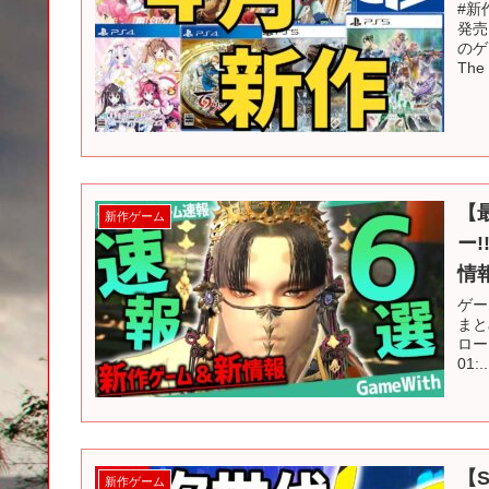
#新
発売
のゲ
The 
【
新作ゲーム
ー
情
ゲー
まと
ロード
01:..
【
新作ゲーム