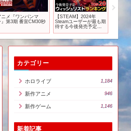
アニメ『ワンパンマ
【STEAM】2024年
別世界す
ン』第3期 番宣CM30秒
Steamユーザーが最も期
版あつ
待する今後発売予定の
【小ネタ
ウィッシュリストラン
つまれ
キング
#Ninten
TOP20【PS/Switch/Xbo
#switch
x】
カテゴリー
1,184
ホロライブ
946
新作アニメ
1,146
新作ゲーム
新着記事