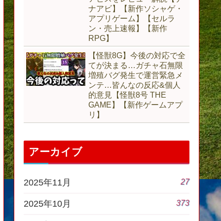
ナアビ】【新作ソシャゲ・
アプリゲーム】【セルラ
ン・売上速報】【新作
RPG】
【怪獣8G】今後の対応で全
てが決まる…ガチャ石無限
増殖バグ発生で運営緊急メ
ンテ…皆んなの反応&個人
的意見【怪獣8号 THE
GAME】【新作ゲームアプ
リ】
アーカイブ
27
2025年11月
373
2025年10月