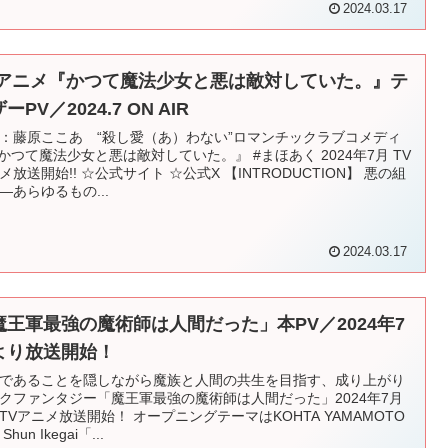
2024.03.17
Vアニメ『かつて魔法少女と悪は敵対していた。』テ
ーPV／2024.7 ON AIR
：藤原ここあ “殺し愛（あ）わない”ロマンチックラブコメディ
#かつて魔法少女と悪は敵対していた。』 #まほあく 2024年7月 TV
メ放送開始!! ☆公式サイト ☆公式X 【INTRODUCTION】 悪の組
―あらゆるもの...
2024.03.17
魔王軍最強の魔術師は人間だった」本PV／2024年7
より放送開始！
であることを隠しながら魔族と人間の共生を目指す、成り上がり
クファンタジー「魔王軍最強の魔術師は人間だった」2024年7月
TVアニメ放送開始！ オープニングテーマはKOHTA YAMAMOTO
. Shun Ikegai「...