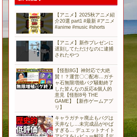
【アニメ】2025秋アニメ紹
介20選 part1 #最新 #アニメ
#anime #music #shorts
【アニメ】新作プレゼンに
遅刻してただけなのに逮捕
されたやつ
【怪獣8G】神対応で大絶
賛！？運営〇〇配布…ガチ
ャ石無限増殖バグ騒動終了
した皆んなの反応&個人的
意見【怪獣8号 THE
GAME】【新作ゲームアプ
リ】
キャラガチャ廃止もバグは
天井なし…未完成品がやば
すぎる… デュエットナイト
アビスをレビュー解説【デ