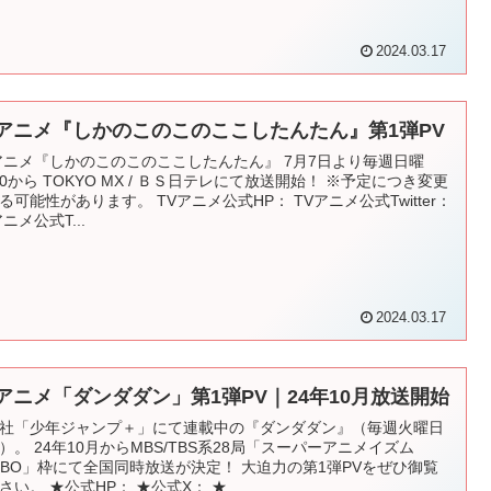
2024.03.17
Vアニメ『しかのこのこのここしたんたん』第1弾PV
アニメ『しかのこのこのここしたんたん』 7月7日より毎週日曜
:30から TOKYO MX / ＢＳ日テレにて放送開始！ ※予定につき変更
る可能性があります。 TVアニメ公式HP： TVアニメ公式Twitter：
アニメ公式T...
2024.03.17
Vアニメ「ダンダダン」第1弾PV｜24年10月放送開始
社「少年ジャンプ＋」にて連載中の『ダンダダン』（毎週火曜日
）。 24年10月からMBS/TBS系28局「スーパーアニメイズム
RBO」枠にて全国同時放送が決定！ 大迫力の第1弾PVをぜひ御覧
さい。 ★公式HP： ★公式X： ★...