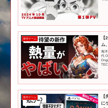
【
新作ゲーム
ム
海洋
代 
Ori
TEC
【
新作ゲーム
に