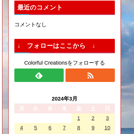
最近のコメント
コメントなし
↓ フォローはここから ↓
Colorful Creationsをフォローする
2024年3月
月
火
水
木
金
土
日
1
2
3
4
5
6
7
8
9
10