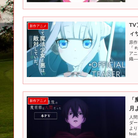
T
新作アニメ
ィザ
原作
『 
アニ
織―
「
新作アニメ
月
人間
ダー
より
feat