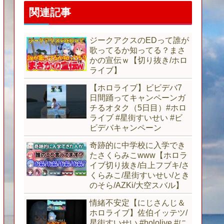
関連記事
ジークアクスのEDって誰が
歌ってるか知ってる？まさ
かの宣伝ｗ【切り抜き/ホロ
ライブ】
【ホロライブ】ビビデバ7
日間踊ってキャンペーンガ
チるオタク（5日目）#ホロ
ライブ #星街すいせい #ビ
ビデバキャンペーン
奇跡的に中学校に入学でき
たさくらみこwww【ホロラ
イブ切り抜き/白上フブキ/さ
くらみこ/星街すいせい/とき
のそら/AZKi/大空スバル】
情緒不安定【にじさんじ＆
ホロライブ】佐伯イッテツ/
星街すいせい #hololive #に