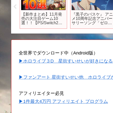
ホゲー
【新作まとめ】11月発
『黒子のバスケ』 ア
月リリース
売の大注目ゲーム10
メ10周年記念アニバー
リゲーム
選！！【PS/Switch2】
サリーソング「ゼロス
行／怪
【おすすめゲーム紹
テップ」新作アニメ映
ナルツリ
介】
像によるミュージック
ビデオshort ver.
全世界でダウンロード中（Android版）
▶ホロライブ３D 星街すいせいが好きになる
▶ファンアート 星街すいせい他 ホロライブ
アフィリエイター必見
▶1件最大4万円 アフィリエイト プログラム