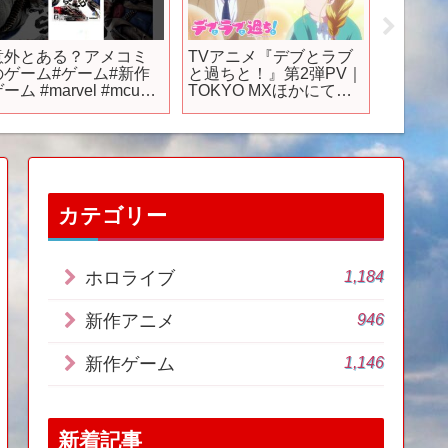
意外とある？アメコミ
TVアニメ『デブとラブ
2025年
のゲーム#ゲーム#新作
と過ちと！』第2弾PV｜
年秋アニ
 #marvel #mcu
TOKYO MXほかにて
アニメ #
spider man #avengers
2025年10月6日（月）よ
め #fyp
#おすすめ
り放送＆各配信サービ
スにて配信開始！
カテゴリー
1,184
ホロライブ
946
新作アニメ
1,146
新作ゲーム
新着記事