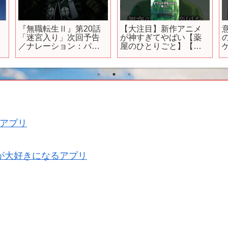
ニ
『無職転生Ⅱ』第20話
【大注目】新作アニメ
「迷宮入り」次回予告
が神すぎてやばい【薬
／ナレーション：パウ
屋のひとりごと】【推
ゲーム
ロ(CV.森川智之)
しの子】【おすすめア
#
ニメ】【2023秋アニ
メ】#shorts
アプリ
が大好きになるアプリ