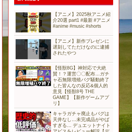
【アニメ】2025秋アニメ紹
介20選 part1 #最新 #アニメ
#anime #music #shorts
【アニメ】新作プレゼンに
遅刻してただけなのに逮捕
されたやつ
【怪獣8G】神対応で大絶
賛！？運営〇〇配布…ガチ
ャ石無限増殖バグ騒動終了
した皆んなの反応&個人的
意見【怪獣8号 THE
GAME】【新作ゲームアプ
リ】
キャラガチャ廃止もバグは
天井なし…未完成品がやば
すぎる… デュエットナイト
アビスをレビュー解説【デ