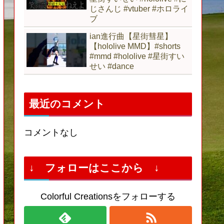
じさんじ #vtuber #ホロライ
ブ
ian進行曲【星街彗星】
【hololive MMD】#shorts
#mmd #hololive #星街すい
せい #dance
最近のコメント
コメントなし
↓ フォローはここから ↓
Colorful Creationsをフォローする