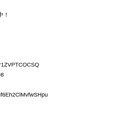
売中！
e/r1ZVPTCOCSQ
O8
uf6Eh2ClMvfwSHpu