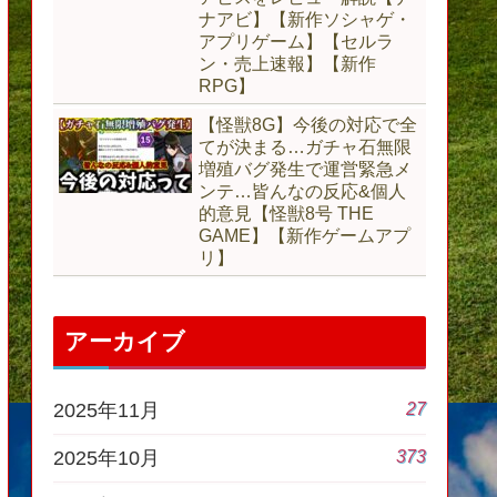
ナアビ】【新作ソシャゲ・
アプリゲーム】【セルラ
ン・売上速報】【新作
RPG】
【怪獣8G】今後の対応で全
てが決まる…ガチャ石無限
増殖バグ発生で運営緊急メ
ンテ…皆んなの反応&個人
的意見【怪獣8号 THE
GAME】【新作ゲームアプ
リ】
アーカイブ
27
2025年11月
373
2025年10月