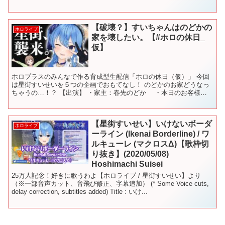
【破壊？】すいちゃんはのどかの
ホロライブ
家を壊したい。【#ホロの休日_
仮】
ホロプラスのみんなで作る育成型生配信「ホロの休日（仮）」 今回
は星街すいせいを５つの企画でおもてなし！ のどかのお家どうなっ
ちゃうの…！？ 【出演】 ・家主：春先のどか ・本日のお客様：
星街すいせい @HoshimachiSuisei 番...
【星街すいせい】いけないボーダ
ホロライブ
ーライン (Ikenai Borderline) / ワ
ルキューレ (マクロスΔ)【歌枠切
り抜き】(2020/05/08)
Hoshimachi Suisei
25万人記念！好きに歌うわよ【ホロライブ / 星街すいせい】より
（※一部音声カット、音飛び修正、字幕追加） (* Some Voice cuts,
delay correction, subtitles added) Title : いけ...