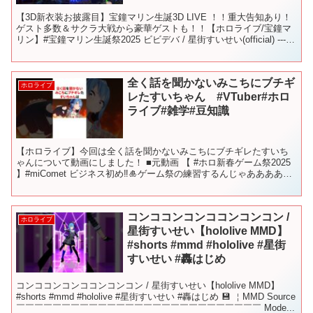
【3D新衣装お披露目】宝鐘マリン生誕3D LIVE ！！重大告知あり！
ゲスト多数＆サクラ大戦から豪華ゲストも！！【ホロライブ/宝鐘マ
リン】#宝鐘マリン生誕祭2025 ビビデバ / 星街すいせい(official) ------
-------...
全く話を聞かないみこちにブチギ
ホロライブ
レたすいちゃん #VTuber#ホロ
ライブ#雑学#豆知識
【ホロライブ】今回は全く話を聞かないみこちにブチギレたすいち
ゃんについて動画にしました！ ■元動画 【 #ホロ新春ゲーム祭2025
】#miComet ビジネス初め‼🎍ゲーム祭の練習するんじゃああああ
あ‼【ホロライブ/さくらみこ/星街すいせ...
コンココンコンココンコンコン /
ホロライブ
星街すいせい【hololive MMD】
#shorts #mmd #hololive #星街
すいせい #轟はじめ
コンココンコンココンコンコン / 星街すいせい【hololive MMD】
#shorts #mmd #hololive #星街すいせい #轟はじめ 💾 ￤MMD Source
￣￣￣￣￣￣￣￣￣￣￣￣￣￣￣￣￣￣￣￣￣￣￣￣￣￣￣ Mode...