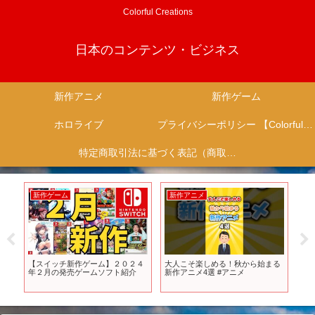
Colorful Creations
日本のコンテンツ・ビジネス
新作アニメ
新作ゲーム
ホロライブ
プライバシーポリシー 【Colorful Creation】
特定商取引法に基づく表記（商取引に関する開示）
新作ゲーム
新作アニメ
新
he
【スイッチ新作ゲーム】２０２４
大人こそ楽しめる！秋から始まる
注目
だ
年２月の発売ゲームソフト紹介
新作アニメ4選 #アニメ
降
選
えて！ 
#ア