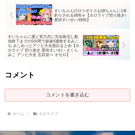
すいちゃんのロリボイスお姉ちゃんに1本
釣りされる姉街ｗ【ホロライブ切り抜き/
星街すいせい/姉街】
すいちゃんに運と実力共に完全敗北し配
信終了までの5分間で超速4連敗するみこ
ち みこめっとアソビ大全面白まとめ【ホ
ロライブ 切り抜き 星街すいせい さくら
みこ アソビ大全 五目並べ オセロ】
コメント
コメントを書き込む
ホーム
ホロライブ