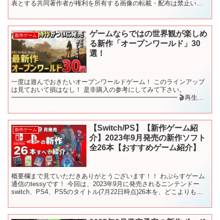
表とする共同著作者が権利を所有する画像の転載・配布は禁止いた
します。 © ARMOR PROJECT/BIRD S...
ゲームならではの世界観が楽しめ
新作ゲーム
る新作「オープンワールド」30
選！
一度は遊んでおきたいオープンワールドゲーム！ このラインアップ
は見ておいて損はなし！ 是非購入の参考にしてみて下さい。
━━━━━━━━━━━━━━━━━━━━━━━━━━ 🎬再生リ
スト🎬 新作ゲームをジャンル別にご紹介♪ これを観れば新作...
【Switch/PS】【新作ゲーム紹
新作ゲーム
介】2023年9月発売の新作ソフト
全26本【おすすめゲーム紹介】
概要欄まで見ていただきありがとうございます！！ わぷらすゲーム
通信のtessyです！ 今回は、2023年9月に発売されるニンテンドー
switch、PS4、PS5のタイトル(7月22日時点)26本を、どこよりも先
取りでご紹介いたします！ お見...