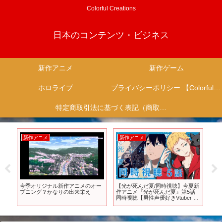
Colorful Creations
日本のコンテンツ・ビジネス
新作アニメ
新作ゲーム
ホロライブ
プライバシーポリシー 【Colorful Creation】
特定商取引法に基づく表記（商取引に関する開示）
新作アニメ
新作アニメ
新
はゲ
今季オリジナル新作アニメのオー
【光が死んだ夏/同時視聴】今夏新
T
に
プニング？かなりの出来栄え
作アニメ『光が死んだ夏』第5話
す
･･
同時視聴【男性声優好きVtuber 燈
者
5
堂ゆま/Todo Yuma】
式無
送/