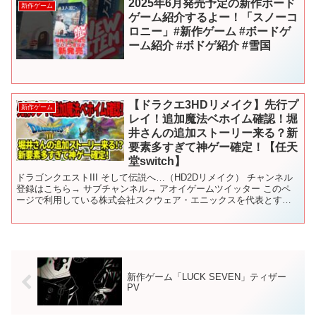
2025年6月発売予定の新作ボード
新作ゲーム
ゲーム紹介するよー！「スノーコ
ロニー」#新作ゲーム #ボードゲ
ーム紹介 #ボドゲ紹介 #雪国
【ドラクエ3HDリメイク】先行プ
新作ゲーム
レイ！追加魔法ベホイム確認！堀
井さんの追加ストーリー来る？新
要素多すぎて神ゲー確定！【任天
堂switch】
ドラゴンクエストIII そして伝説へ…（HD2Dリメイク） チャンネル
登録はこちら→ サブチャンネル→ アオイゲームツイッター このペ
ージで利用している株式会社スクウェア・エニックスを代表とする
共同著作者が権利を所有する画像の転載・配布は禁...
新作ゲーム「LUCK SEVEN」ティザー
PV