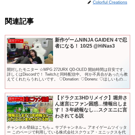
Colorful Creations
関連記事
新作ゲームNINJA GAIDEN 4で忍
新作ゲーム
者になる！ 10/25 @HiNas3
開封したモニター ☆MPG 272URX QD-OLED 開始時間は目安です、
詳しくはDiscordで！ Twitchと同時配信中。 何か不具合があったら教
えてくれたらうれしいです。 ♡Donation: ♡Doneru: ♡ほしいものリ
ス...
【ドラクエ3HDリメイク】堀井さ
新作ゲーム
ん迷言にファン困惑…情報出しま
す！３年続報なし…スクエニに言
わされてる説
チャンネル登録はこちら→ サブチャンネル→ アオイゲームツイッタ
ー このページで利用している株式会社スクウェア・エニックスを代